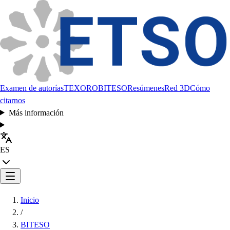
Examen de autorías
TEXORO
BITESO
Resúmenes
Red 3D
Cómo
citarnos
Más información
ES
Inicio
/
BITESO