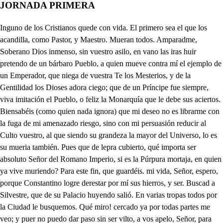
JORNADA PRIMERA
Inguno de los Cristianos quede con vida. El primero sea el que los acandilla, como Pastor, y Maestro. Mueran todos. Amparadme, Soberano Dios inmenso, sin vuestro asilo, en vano las iras huir pretendo de un bárbaro Pueblo, a quien mueve contra mí el ejemplo de un Emperador, que niega de vuestra Te los Mesterios, y de la Gentilidad los Dioses adora ciego; que de un Príncipe fue siempre, viva imitación el Pueblo, o feliz la Monarquía que le debe sus aciertos. Biensabéis (como quien nada ignora) que mi deseo no es librarme con la fuga de mi amenazado riesgo, sino con mi persuasión reducir al Culto vuestro, al que siendo su grandeza la mayor del Universo, lo es su mueria también. Pues que de lepra cubierto, qué importa ser absoluto Señor del Romano Imperio, si es la Púrpura mortaja, en quien ya vive muriendo? Para este fin, que guardéis. mi vida, Señor, espero, porque Constantino logre derestar por mí sus hierros, y ser. Buscad a Silvestre, que de su Palacio huyendo salió. En varias tropas todos por la Ciudad le busquemos. Qué miro! cercado ya por todas partes me veo; y puer no puedo dar paso sin ser vilto, a vos apelo, Señor, para que piadoso me insi iréis lo que hacer debo. Yo te lo diré, pues Dios me ordena por su Decreto, que te asista, reservando tu vida del rigor fiero de tanto encrnigo suyo. Ven, pues, mis pasos siguiendo, que irvisele dejarás frusirado su aleve intento. Quién habrá que no os alabe por ravores tan supremos? Seguidme, porque no pueda dicanar de muerto, o preso. s , - Pan conseguirlo, basta qué te acompañe Mostrenco, que es lo más. Pues en Retaco se halla cosa que sea menos? Si eres su criado tú, yo también. . Ya estáis molesto: callad, o idos de aquí, que este no es de burlas tiempo. otro hiciera que lo fuese, por estar en uso puesto; y cuanto más disparate, ser más celebrado vemos. Para que no te congoje de su amenaza el estruendo, le confundirá mi voz, en cuyos acordes ecos (de ti solo percibidos) halle, tu aflicción consuelo, Si mover la Fe puede los montes de su asiento, que mucho que la tuya mueva de Dios el amoroso pecho? O alta virtud, que al hombre le haces dueñ de las riquezas que atesbra el Cielo! Vuestra, Señor, es mi vida, yo nada en ella os ofrezco, empleadla en lo que sea del mayor servicio vuestro. Aquí estoy, y estoy notando la falta que estoy haciendo al Emperador, pues cómo filico suyo, y primero en su confianza, mal faltar de su lado puedo; y así, proseguid vosotros la instancia de igual empeño, sin perdonar a la ira de la ley el cumplimiento. . Sigamos, pues, la derrota, que contra el Cristiano Gremio mueve a toda Roma hoy, mas que otras veces, diciendo: Mueran cuantos de los Dioses niegan el poder supremo. Mueran cuantes de los acioses niegan el poder supremo. Seor Mostrenco usted se tenga, y dígame, qué sujeto es, para que en tales casos se : magne de provecho? Que más que ser Platicante del Médico más experto, que tiene Roma? Y si me armo de aftismos de Galeno, matare con mis recetas, aún más Cristianos, que han muerto la ensalada de pepinos, y el agua fría robre ellos. Buena la arrogancia está; mas que mucho, si traes llenos siempre los cascos de zumo destriado de sarmientos? Tu hablas, urón de bodegas, con quien Pierres el Tudezco fue niño de Tera? Tú, apurador de pellejos, te me atreves? vive Baco Ea, démonos por buenos, y vamos a que confirme nuestra paz un Tabernero. Me conformo. Vanios, pues, que no es bien que supar demos a que de los dos se diga. i. No permitáis, Santos Cielos, que nos maten nuestros hijos, sinque mi amos primero. Hola, qué voces son estas? Por las calles discurriendo, gran número de mujeres le deja ver, y hacia el Regio Palacio caminan; cual sea la causa no infiero. Ni yo; mas si las seguinios, fácilmente la salremos. Pues vamos, si que de vista las pierda el cuida la nuestro, quedando para después nuestro convite suspenso; porque yo, mas que una holgura, cualquier novedad aprecio, donde, con lo que la añado, fábrico un cuento de cuentos. Tú haces bien, pues solo medran chacharones, y embusteros. Nadie con los Poderosos sabe negociar como ellos, y es el caso, porque nadie confronta más con su genio. . e , Oh cuanto vería el que juzga que haya cumplido contento en el coraron humano! pues el laurel más excelso no reserva a quien le ciñe de los milujos adversos, para cuyas propensiones todos igna es nacieron. Dígalo yo; pues qué importa, que a mi dominto sujetos, me tributen vasaliaje tantos dilatados Reinos? Sirendido a un accidente asqueroso, torpe ufeo, para no poder gozarlas, de qué sirve poseerlos? No tu discurso, señor, te llija concanto extremo, que te premonga impasible la esperara del remedio: Mas ormente, cuande en uno, que para os esta dispuelo, el exito ver aumardo de mi esulioso defecio. Peperida: experiencias, acreditadas del celo del caque mestros Dioses, me lo asegian, haciendo, quen los Claistiamos parasalo, pues que de vuestro cistigo viven a rigor suetos. ̱. Tn prueba de esa verdad, o tunminada el Pueldo, a tastancta miraprete, o matarlos, o pranderios, ombra siendo Silve de su Pontifice dieron) quien más que todos peligra; y aunque de su furia huyendo, no se sabe donde para, poco durará encubierto, pues la hambre le hara salir en busca de su fuitento. Cuando para mi salud sean inútiles los medios que prevenís, con saber el estado en que habéis puesto a ese fementido aleve, que con falsos argumentos, da nuestros Dioses por falsos, moriré con el consuelo, de que faltando él, no habrá quien siga tan loco empeño. Frustrado del todo queda con semejante suceso; y pasando a otro (que no es de menos cuidado) debo decirte, que tu salud estriba, en que tomes luego un baño de humana sangre. De sangre humana? Y es cierto, si de la Pilosofía no me engañan los efectos; pero que ha de ser advierte de aquellos infantes, tiernos, que no han llegado a dejar el primitivo alimento, que de sus madres reciben, producido de sus pechos. En una de aquesas salas prevenidos, señor, tengo hasta tres mil, y ya es hora de acudir a disponerlo. Para todo me hallaréis reducido a vuestro acuerdo. La vida nos quitad antes, que ver nuestros hijos muertos. Oiga el César nuestro llanto, A hablarle todas entremos. Volveos, porque de aquí no habéis de pasar. Qué es esto? Es, señor, que las Matronas, cuyos hijos son aquellos, que al cuchillo destinados están para tu remedio; no hay quien baste a reportarlas, con el dolor de perderlos, y pasar a tu presencia pretenden. . Raro despecho! Vuelve a decir que la Guarda castigue su atrevimiento. El que de injuriarlas trate, procederá poco cuerdo; que a quien con razón se queja, no debe juzgarse reo, por más que a la Majestad comprenda su sentimiento, pues la culpa es de el que altera de la justicia el derecho. Di, que remitiendo a una todas su pretensión, quiero saber a qué se reduce. . Poco hay que dudar en eso, pues ya lo han dado a entender de sus ansias los extremos. Sea la que fuere, a oír sus motivos me presiero. Invicto César Augusto, cuyos heroicos progresos, para eternizar tu nombre, dará la fama a su Templo. Una infeliz soy, de aquellas, que el trágico fin temiendo. de sus hijos, en sus vidas amenaza el mismo efecto; pues a nuestros corazones servirá el dolor de acero, al ver, que cruel Berdugo. hiera sus débiles cuellos: que en cualquier ley se prohibo el homicidio sabemos, al paso que son los Dioses en hacer justicia, rectos; pues no ignorando uno, ni otro como a tal error dispuesto, experimentar no temes su justo enojo severo? Demás, que nada mejoras en su ejecución, supuesto, que con lo que enferma el alma, no puede sanar el cuerpo. No mi llanto, mi razón te convenza; que no intento moverte como piadoso, sino como justiciero. A proposición tan necia, como ceder del derecho de su vida, por la ajena, un Emperador supremo, más respuesta no mereces (ni yo en mi razón la encuentro que el que tu castigo sea de las demás escarmiento. Tan contrario es mi dictamen, que no tan solo resuelvo la experiencia diferir de tan costoso remedio, dejando libres sus hijos, sino que vuelvan con ellos, gratificadas de mí, cuanto afligidas vinieron. Qué es lo que uigo! quién halló mas qué imaginó el deseo? Sus hijos se las entregue al punto, y medio talento entre todas se reparta. Qué haces, señor? Lo que debo, pues no es dudable, que así de una culpa me reservo, y a ellas resarzo el pciar de que yo fui el instrumento; y así, no os canséis, que más perder yo la vida quiero, que ver derramar la sangre de tanto inocente cuello. Vuelve, mujer, y anticipa con tu aviso ese consuelo a las que le aguardan. . Sea de tu piedad digno premio, con la salud, a que aspiras, de tu grandeza el anmento. Convertid el llanto en gozo, Matronas, pues ya tenemos nuestros hijos restaurados, y un precioso don con ellos. . Viva Constantino, viva, para oloria del Imperio. El ver que condescendieses tan liberal con el ruego de esa mujer me ha dejado confuso, absorto, y suspenso. Nada me digáis, que nada borrará de mi concepto sus razones, pues por ellas otro ser en mi contemplo; y ahora dejadme solo. Ya, gran señor, te obedezco, aunque ofendido de ver, . que desprecie mi confero. . Altas Esferas, que de Astros, Planetas, y Signos bellos, sois iluminado móvil de nuestros varios sucesos; para que sea en mi mano vara de justicia el Cetro, atendiendo en su materia, mas que al explendor al peso (pues se simboliza en este la gravedad del gobierno, si en aques la vanagloria de apetecidos obsequios) con vuestro divino influjo ilustrad mi entendimiento. Apenas su luz invoco, cuando de improviso el sueño la de mis ojos confunde, robándome sus objetos, propia imagen de la muerte, pues nadie de él se vio exento. d h. Monarca prodigroso, de Césares ejemplo, a cuya fama, el Orbe término será estrecho. 1. Escucha la voz. 2. Atiende al acento. De quién te conduce al bien más supremo. 1. A tu piedad obligado el Autor de Tierra; y Cielo, quiere hoy darte a conocer sus inefables Misterios. 2. Busca a Silvestre, a quien guarda de un risco el cabado seno; qu