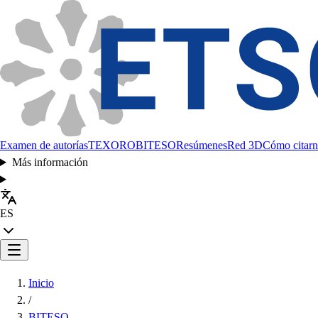
Examen de autorías
TEXORO
BITESO
Resúmenes
Red 3D
Cómo citarn
Más información
ES
Inicio
/
BITESO