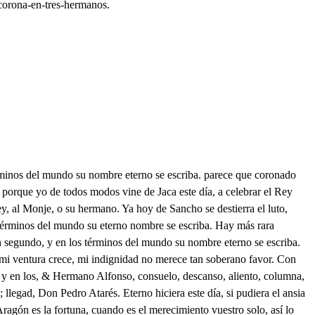
-corona-en-tres-hermanos.
los premios, para que con reverentes. santos belicosos ecos digamos en voces varias, unidas en un concepto, Arma arma, guerra guerra; San Jorje, Santiago a ellos. Viva el Rey Pedro. Viva. Viva él siempre sin segundo, y en los términos del mundo su nombre eterno se escriba, El primero seré yo, que encomiende este suceso a Dios; y también, hermano, haré que en suspiros tiernos se lo ruegue mi Obispado de Pamplona, y Burgos, puesto que es el mayor sacrificio el que se enciende en el pecho: Y a San Ponce de Tomeras, con tu lcencia me vuelvo, que no es bien que un Religioso esté fuera tanto tiempo de su casa, y allí haré falta, y aquí servirte no puedo. Dios te guarde, hermano mío Y te dé feliz suceso. Adiós, hermano Ramiro. Tu vida prospere el cielo, . Arma, arma, Ocupa ya la vanguardia. Alfonso amigo. . Yo ofrezco morir srviéndote, antes que quebrar el juramento Lo mismo ofrecemos todos. En Dios hallaréis el premio. Pues muera el Bárbaro. Muera. San Jorge, San Jorge, a ellos; guerra contra Güesca. Guerra. No desmaye vuestro aliento, viva el Aragonés. Viva. Ea embistamos, diciendo: Arma arma, guerra, guerra; Santiago, Santiago a ellos. . Viva el Rey Don Pedro, viva. Viva el siempre sin segundo, y en los términos del mundo, su nombre eterno se escriba. Arma, arma, guerra, guerra, San Jorge, Santiago, a ellos. El jabalí sube herido. Seguidle, al monte, a la cumbre, Venced su alta pesadumbre. Todo va en sangre teñido, Al monte al monte, Don Juan lucha con él. Gran locura! Seguidme hacia la espesura. Hacia lo fragoso van. Por más que esgrimas aquí tus transparentes aceros, serás de mis pulsos fieros. Ay infelice de mí! Con el jabalí ha rodado. Al valle. Ay hijo querido! Qué importa que haya caído; si aún ahora no he desmayado? Entre mis robustos brazos. el aliento has de dejar, porque si has de respirar, has de deshacer mis lazos. Hacia aquí cayó, lleguemos. Ni aún mis voces llegarán. Aquí esta; pero Don Juan! ya se aumentan mis extremos! mas como en rigor tan fiero lidio antes con mi dolor, sin castigar el furor de este horrible monstruo, fiero? Oh quien con versos astutos venciera tanta porfía pero esto de la poesía no es plato para los brutos. Libre estás. Y agradecido, pues a tus plantas confieso deudora a mi vida. . En mí eso de obligación ha nacido; no sé qué influjo secreto a mirar por ti me mueve? Yo sí. Nuño, más me debe la confusión mi respeto; que luego hubiera de ser quien me viniese a librar! Que luego hubiese de hallar motivo de enmudecer Mas puede ser que algún día. Mas puede mi cruel dolor, Os pague tanto favor. Dar más luz a la alma mía. Mas como en lid que me abraso me acuerdo de ser mujer? . dónde será? Aquí ha de ser, bajad todos a buen paso. Mi padre me ha respondido, para confundirme más. Juan hijo; cómo estás? Señor, muy favorecido, pues de ese bruto feroz don Nuño libró mi vida, y por ser más mi homicida, el aire selló su voz. No te entiendo, Yo tampoco, a Don Nuño lo agradece. Es mi sobrino, y merece por esta acción. Estoy loco que puedo merecer yo, cuando obligado me hallé con su riesgo? . Buena fe, si agradecimiento no, dad a Don Nuño los brazos. Eso si haré, y no te asombre. que hermosa presencia de hombre Teme no