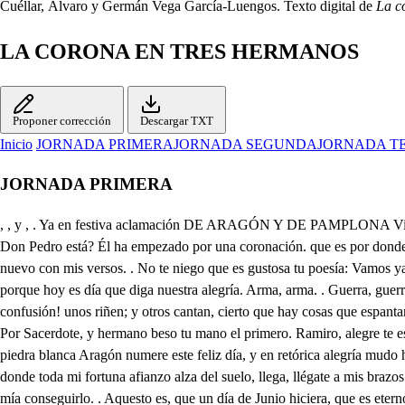
Cuéllar, Álvaro y Germán Vega García-Luengos. Texto digital de
La c
LA CORONA EN TRES HERMANOS
Proponer corrección
Descargar TXT
Inicio
JORNADA PRIMERA
JORNADA SEGUNDA
JORNADA T
JORNADA PRIMERA
, , y , . Ya en festiva aclamación DE ARAGÓN Y DE PAMPLONA Viva el Rey Don Pedro. Viva. . Viva el siempre sin segundo, y en los términos del mundo su nombre eterno se escriba. parece que coronado Don Pedro está? Él ha empezado por una coronación. que es por donde acaban todos. Tarde llegamos, Castrucho. Don Nuño, pésame mucho; porque yo de todos modos vine de Jaca este día, a celebrar el Rey nuevo con mis versos. . No te niego que es gustosa tu poesía: Vamos ya a besar la mano al Rey nuestro de Aragón. Encajaré una canción al Rey, al Monje, o su hermano. Ya hoy de Sancho se destierra el luto, porque hoy es día que diga nuestra alegría. Arma, arma. . Guerra, guerra. Viva el Rey don Pedro. Viva. Viva el siempre sin segundo, y en los términos del mundo su eterno nombre se escriba. Hay más rara confusión! unos riñen; y otros cantan, cierto que hay cosas que espantan, sin saber porque razón! Digamos con todos, viva. Viva él siempre sin segundo, y en los términos del mundo su nombre eterno se escriba. Por Sacerdote, y hermano beso tu mano el primero. Ramiro, alegre te espero, con toda el alma en la mano: llega a mis brazos. . Señor, aunque mi ventura crece, mi indignidad no merece tan soberano favor. Con piedra blanca Aragón numere este feliz día, y en retórica alegría mudo hable mi corazón, para que elocuente diga, Viva él siempre sin segundo y en los, & Hermano Alfonso, consuelo, descanso, aliento, columna, donde toda mi fortuna afianzo alza del suelo, llega, llégate a mis brazos. Dios te dé felicidades, Permita que las edades no disuelvan estos lazos; llegad, Don Pedro Atarés. Eterno hiciera este día, si pudiera el ansia mía conseguirlo. . Aquesto es, que un día de Junio hiciera, que es eterno en lo que dura: si así fuera una hermosura, pocos afeites hubiera. De Aragón es la fortuna, cuando es el merecimiento vuestro solo, así lo siento. Guardeos Dios, Gómez de Luna; llegad, García Vidaure. Con el alma. Ahora te llama. Llegad, Ferriz de Lizana. Dios por vos su Fe restaure, Señor, mi silencio basta a ponderar, aunque mudo, mis afectos. . No lo dudo; Nuño Pardo de la Casta, que es bien que este nombre os cuadre, cuando de temores llenos, pardos Moros Agatenos ilustraron vuestro padre. Señor, Poeta nací, y en este destino día, con mi copia, y mi alegría; quiero llegar así así. Y pues en Jaca he nacido, digo, que vivas de veras, aún más que mis faltriqueras, sin tu moneda han vivido: Tanto como el Fénix vivas, y tanto, como un apodo, y para vivir lo todo, vive más, que vive Cribas; porque con la copla diga, Viva el siempre sin segundo; y en los términos,. Arma, arma. Guerra, guerra. Hay novedad? 4̱. . Nuevas tropas, que van llegando. . No pocas Huesca en sus muros encierra; pero allí han de perecer, o luego se han de entregar. Mando tocar a marchar? Antes me habéis de atender: Don Nuño, a Jaca volved, y decid a Don Fortunio, quema asista. . Su infortunio desvanece tal merced. Del Francés Ínigo Arista, tronco robusto, que al ceño de la edad ha producido tanta llustre Rama al tiempo. De este pues, progenitor, cuyo alto fecundo aliento en el campo de los siglos recogo frutos eternos, bien sabéis, hermanos míos, cuan lastrosos descendemos; quiera Dios que las memorias, que dejan nuestros abuelos, sean aún más para imitarlos, que no para conocerlos! Fue nuestro padre Don Sancho Ramírez, que en mejor Reino, por su alta virtud alcanza el nunca inc