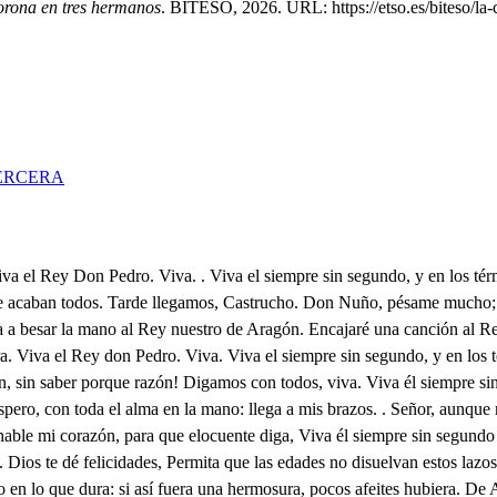
orona en tres hermanos
. BITESO, 2026. URL: https://etso.es/biteso/la
ERCERA
onstante premio. Casó con Doña Felicia, hija del noble, el guerrero Don Argamont de Balbastro, Conde de Urgel, y honor muestro; Sitió a Cuesca (aquí el dolor me enmudece) y quiso el cielo, que al reconocer el muro (todo en lágrimas me anego) una saeta (ay infelice!) o un áspid, cuyo veneno abrigó el infiel Pagano en su obstinado sediento corazón, saliera airado a embeberse en tanto Regio, magnánimo, generoso, heroico, su vencible aliento, desde lo duro del arco, a lo blando de su pecho. Disimulando la herida, sacó la flecha del cuerpo, y retirado a su tienda, para discordia, y sosiego común convocó a los Ricos hombres, a quien hizo a un tiempo, que a Alfonso, y a mi juraran por Príncipes, y Herederos. Este fue el sosiego que nos dejó, reconociendo, que en su muerte sosegaba la alteración en los Reinos, ya por dilatar el día, o ya por otros pretextos: pues no ignoro que en la guerra pelea con más acierto la quietud de una Cabeza, que la multitud de un pueblo; La discordia fue nacida del santo rencor, del ceño religioso, que observaba contra ese Moro soberbio, por exaltar de la Fe los sacrosantos misterios, extirpando en sus Mezquitas los bárbaros sacrilegios. Movido, pues, de este justo fervoroso amante celo, a Alfonso, y a mí tomó inviolable juramento de no levantar el sitio, hasta que Abderramen ciego nos entregue a Güesca, y todos los demás vecinos pueblos. Jurámoslo así, y los más sois testigos verdaderos, como también de que hasta ahora en este prolijo asedio no hemos dado ociosamente treguas al desasosiego: Y así, mi Alfonso, y Ramiro, para esta empresa os espero, a uno con las armas, y a otro con oraciones, y ruegos; y sobre todo, con llanto, que es llave que abre del cielo las puertas de la piedad, para conseguir venciendo; que esté un pueblo peleando, cuando está un Moisés gimiendo, El sacro laurel que hoy ciño le dividiera en Imperios, si pudieran avenirse, tres Coronas en un Reino: Y pues esto, hermanos míos, es acto negado, creo, que no lo será el que ponga por conveniencia, y obsequio la Corona en tres hermanos, a quienes mando, y venero, Iguales serán las glorias, vuestros heroicos progresos seguid, y sobrellevad en vuestros hombros el peso de esta Monarquía, de este corto dilatado Imperio, conociendo que este ilustre glorioso laurel excelso, si a mí la dicha, a vosotros os le dio el merecimiento. Vasallos, deudos, y amigos haced que traigan el cuerpo de San Vitorián al campo de Alcoraz, por ver si el ruego, el clamor, llanto, y suspiro llegan a Dios por su medio, Ahora es tiempo, nobles hijos, de mostrar la ley, el celo, y la lealtad, con un Dios, con un Rey, y con un Reino; con un Dios, si peleáis fervorosos, y sedientos de más Fe, contra el injusto Bárbaro monstruo blasfemo; con un Rey, si resignados, firmes, unidos, sujetos, observáis, como inviolables, sus órdenes, y consejos; con un Reino, si usurpáis el torpe tirano Imperio a un infiel, que irreverente profana sagrados Templos. Y así guerra contra el Meros y pues Dios, el Rey, el celo de Católicos Soldados os conmueve, y os da esfuerzo, no desistáis de esta empresa, pues laureles, y trofeos, aún sin conseguirlos, pueden coronaros, porque es cierto que la gloria de intentarlos, lleva tras si el merecerlos. Ea, acuerden vuestros triunfos los de tanto ilustre abuelo, que en el padrón de los siglos viven justamente impresos. No el ocio sea la fatiga quien descanse con 