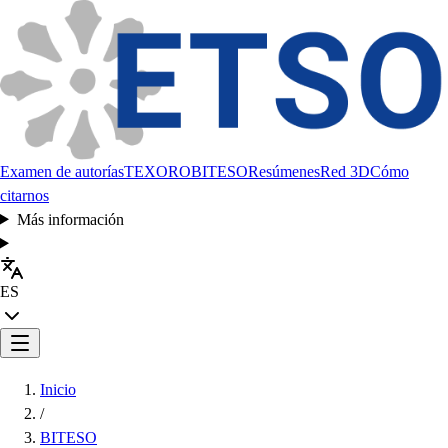
Examen de autorías
TEXORO
BITESO
Resúmenes
Red 3D
Cómo
citarnos
Más información
ES
Inicio
/
BITESO