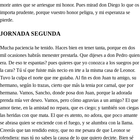
JORNADA SEGUNDA
Mucha paciencia he tenido. Haces bien en tener tanta, porque en dos mil ocasiones habrás menester prestarla. Que dijeses a don Pedro quien era. De eso te espantas? pues quieres que yo conozca a los suegros por la cara? Tú sí que fuiste más necio en irte a la misma casa de Leonor. Tuvo la culpa el norte que me guiaba. Al fin es don Juan tu amigo, su hermano, según lo trazas, cierto que más la tenia por carnal, que por hermana. Vamos, Sancho, donde posa don Juan, porque la adorada prenda mía ver deseo. Vamos, pero cómo agravias a un amigo? El que amor tiene, en la amistad no repara, que es ciego; y también son ciegas las heridas con que mata. El que es atento, no adora, que poco amante se abrasa quien se enciende con el fuego, y se alumbra con la llama. Creerás que tan rendido estoy, que no me pesara de que Leonor se ofendiera: mas tú no sabes la causa de lo que quiero decirte. Bien sé todo lo que pasa; que cuanto don Juan te dijo, escondido lo escuchaba; que soy muy fino criado. Pues, amigo, yo me holgara de que tuviera otro dueño mi prima; porque mis ansias solo por ser bien nacidas, no fueran tan desdichadas. Oye a propósito un cuento. Como no sea largo, vaya. No es muy largo, cuando mucho, durará de aquí a mañana: Diole un hombre a un zapatero una vuelta muy bien dada; y viendo que lo sentía, le dijo aquestas palabras: Pues no es dicha, mentecato, que sin que le cueste blanca, haya hallado un zapatero quien le zurre la badana? La aplicación ya está hecha; sufre, disimula y calla el que te zurren le prima, porque te dejen la dama. Todo, Sancho, lo perdiera, si a merecerla llegara. Bien sé yo que ella te quiere. En qué lo ves? que te engañas. En que siente que te cases, que eso harán cuantos te aman. Tanto el casarte aborreces? Tanto que hoy pensando estaba, y hacia una consecuencia, que a mí me parece clara. Si al que se casa dos veces docientos azotes cascan; porqué ciento no les pegan a los que una vez se casan? Pero ya habemos llegado: en esta primera sala está el cuarto de don Juan: este será el de doña Ana. deja que yo entraré a verlo. Espera y veré si anda el demonio de Finesilla por aquí: mas con su ama está hablando; llamarela: ce, Inés. a un lado te aparta, que yo entraré. No hay que entrar, que ella sale. Quien la llama. Un amante desdichado, que por no enojar al día, pedir licencia quería para morir abrasado. El que se mira agraviado, quisiera verse temido; y así el venir atrevido a mis ojos, no es fineza que a satisfacer empieza, quien huye del ofendido. Si es vuestra esposa Leonor, decidme lo que intentáis? en qué esperanza os fundáis, si sabéis que tengo honor? Dejad de fingir amor, que ya será mal nacido, porque es tan poco advertido, que de hoy más vuestro cuidado solo tiene de acertado, lo que tiene de fingido. No niego a vuestra beldad que vine a casarme aquí, que haber sido contra mí, acredita que es verdad: Pero si mi voluntad no ha tenido parte alguna, (pues que la suerte importuna me procuraba el empleo) no achaquéis a mi deseo delitos de mi fortuna. Después, señora, que os vi, y a vuestro hermano escuché, de pensamiento mudé, por él, por vos y por mí. Alma y corazón os di; pues como noble y constante haré boda semejante, si ha impedirla se han juntado las atenciones de honrado, y los afectos de amante? Luego no amáis a Leonor? Quién os ha llegado a ver otro amor puede tener? qué ciego fuera el amor! No aseguráis mi temor que os tiene muy empeñado la palabra que habéis dado? Pues que importa dueño mío, si vive en vos mi albedrio. y en Leonor otro cuidado. Señora, don Pedro dice, que te quiere hablar y queda esperando, que a tu hermano buscaba y como está fuera, me ha pedido que te avise. A qué mal tiempo que llega: di que entre. A Dios, Finesilla. Oh qué donosa llaneza! Mi bien, que don Pedro es este? Vuestro suegro. Pues quisiera, porque aquí no me encontrara, retirarme a esotra pieza. Para qué? no queréis darle celos? No advertís que es fuerza el volverle acompañando. Solo porque no se vuelva permitiré que se esconda. Dadme, señora licencia. Gracias a Dios que hay alguno que para esconderse ruega; retiraos en esa cuadra. Ven Sancho. Como de fieras se puede huir de los suegros. Ay amor! qué de experiencias tienes de mal empleado, y qué pocos te escarmientan! De estorbaros me pesara Cómo en casa que es tan vuestra podéis estorbar? Yo vengo a deciros una queja que tengo de vuestro hermano, para que vos como cuerda le deis prudentes consejos: que su juventud resuelta, ni a su obligación atiende, ni mi decoro respeta. Mucho siento que mi hermano a disgustaros se atreva con el menor pensamiento. Ya sabréis Ana bella, quien lo duda, que constante a mi hija galantea: mas aparte hablaros quiero, que no son estas materias para tratadas a voces. Que a mí con esto me venga? El criado de D. Pedro en esta sala primera estaba aunque no me ha visto. Mi hermano viene y me pesa mas él está con mi hermana. De que calle me hizo señas. No quiero hablarle, que siempre de mis pasiones se queja, y agora vendrá a cansarme con la misma impertinencia; pues volverme, será yerro, que podrá ser que me vea su criado y se lo diga: mejor es que en esta pieza me esconda hasta que se vaya. Donde está don Diego intenta esconderse; mas perdone que antes soy yo: hermano llega, mira que el señor don Pedro quiere hablarte. Oh vil cautela! sino me engaña la vista, viven los cielos que en esta sala está, escondido un hombre. Vengáis, D. Juan, norabuena. mas ahora por D. Pedro el disimular es fuerza. Bien me he librado. Parece que llamaron a la puerta. Yo, Don Juan, vengo a pediros que dé fin vuestra prudencia a tan locos galanteos, y a pretensiones tan necias. Dos años ha que mi casa rondáis mariposa ciega, atento a escalar mi honra a no estorbarlo sus rejas. Mirad, pues, a quién no admira que con tanta diferencia las atenciones me agravien, y los yerros me defiendan. Hasta aquí lo he permitido por ser menos indecencia, no estando Leonor casada: pero ya que su belleza tiene marido tan noble, es forzoso que os divierta, que seguís un imposible; sujetad la pasión vuestra. Si presume de que os vence, no blasone de que os ciega; no deis que decir al vulgo que con malicia grosera hace un delito de un yerro, y un agravio de una ofensa. Que como el honor se funda en lo que los otros piensan; basta que todos lo juzguen, para que yo no lo tenga. Que es un delicado espejo que en su mismo ser tropieza; pues en la opinión consiste, y en opiniones se quiebra. Esto, D. Juan, os suplico, cese tan bárbara empresa; y a Dios quedad, que enmendaros será la mejor respuesta. O si no, viven los cielos que si mi valor se alienta, sabrá castigar brioso, como prudente aconseja. Que aunque en mis canas el fuego de mi coraje se templa, mas que por nieve le postran, por ceniza le conservan. Qué escucho? Mis presunciones me dejaron de manera, que ni oí sus demasías, ni he atendido a sus querellas: apuraré mis recelos. Mi hermano, ay de mí! se acerca. yo estoy en grande peligro. Oh, quiera el cielo que mienta! pero imagino desdichas, y nunca salen inciertas. Dónde vas? Qué presto han dado señales de verdaderas! Advierte. Quita villana. Que Don Diego. Matarela. Ha venido. Que esto sufra! A buscarte. Que te atrevas a impedirme, tu castigo será esta daga. Detenga vuestra mano el golpe injusto. Pues vos D. Diego. Qué pena! Cómo estáis aquí escondido? Antes, Don Juan que os ofendan mentirosas presunciones, será bien desvanecerlas. Yo vine a veros y cuando por vos preguntaba, acierta a venir también don Pedro; y porque no me impidiera a aguardaros, la pedí a vuestra hermana licencia de retirarme aquí dentro. Y aunque tú me hicistes señas, porque entrando de repente sin conocerle, pudieras descubrirle, te he llamado; no hagas culpa la advertencia. Pues por qué me detenías? Porque todo lo supieras antes de entrar. Lo que miente; a algún sastre se encomienda. Bien está, vete allá dentro. que hablarle otra vez no pueda De quedar solo me huelgo. Vuelve luego, Inés, Que vuelva? no tengo vuelta ninguna. Pues yo te daré una vuelta. Si acaso escucho a D. Pedro qué he de hacer? Así tuvieran satisfación mis agravios; así las traiciones vuestras pudieran tener disculpa. Todo lo ha oído: suspenda vuestra voz razones tales, que de puro satisfechas han de volverse corridas a quejarse de la lengua. En lo que escuché a don Pedro, que satisfación os queda de esta injuria, de este engaño decid, cómo puede haberla? Disimulo, mientras puedo valerme de la cautela. No os dije que acompañaba al galán de Leonor bella por ser entonces mi amigo; pues la causa porque piensa don Pedro que yo la adoro, es por hallarme a su puerta muchas veces hecho lince de su calle y de sus rejas; que como le favorece, dispone el amor que sea para el uno la ventura, y para el otro la queja. Señor don Juan yo deseo tanto que en mí no se pierda la obligación de serviros, ni en vos la correspondencia, que he de creeros dudoso; mas sabed que no es fineza. si me escondéis la venganza, manifestarme la ofensa. Que mejor hubiera sido, aunque lisonja os parezca, para negarme el remedio, no decirme la dolencia. Es don Félix el amante de Leonor? Si yo pudiera decirlo, hubiera callado hasta aquí? Pues no pretenda vuestra amistad escusarse de esto que mi honor os ruega. Venida a ver a mi prima, y cuanto hablareis con ella lo he de escuchar escondido: que puesto que ha de ser fuerza el tratar de sus amores, vendré a saber de ella mesma, sin que vos me lo digáis, su amante; y de esta manera no rompéis vuestra palabra, y desmentís mi sospecha. Al homenaje faltara si lo que pedís hiciera, que yo soy el que lo digo, si por mi a saberse llega: que a mi parecer, don Diego, ay muy poca diferencia en que lo diga la industria, o en que lo diga la lengua. Nada hacéis de lo que os pido: y una amistad verdadera solo advierte lo que importa, y no mira lo que arriesga; que no habrá nadie que culpe, aunque el decoro se ofenda, que una palabra se rompa, cuando un honor se remedia. Muchas razones hallara que convenceros pudieran, mas c