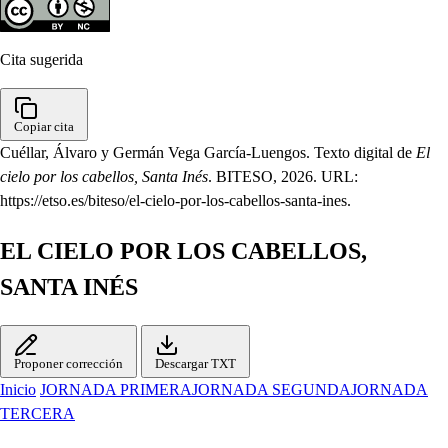
Cita sugerida
Copiar cita
Cuéllar, Álvaro y Germán Vega García-Luengos. Texto digital de
El
cielo por los cabellos, Santa Inés
. BITESO, 2026. URL:
https://etso.es/biteso/el-cielo-por-los-cabellos-santa-ines.
EL CIELO POR LOS CABELLOS,
SANTA INÉS
Proponer corrección
Descargar TXT
Inicio
JORNADA PRIMERA
JORNADA SEGUNDA
JORNADA
TERCERA