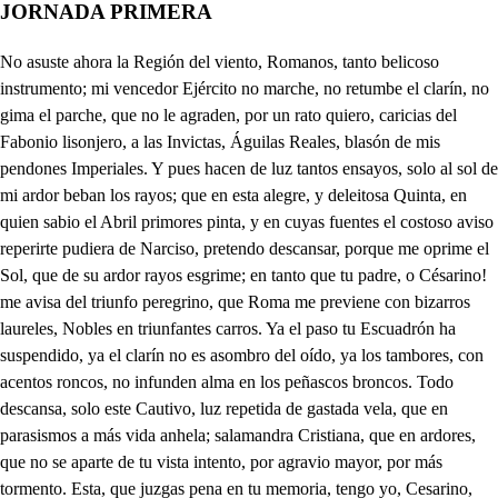
JORNADA PRIMERA
No asuste ahora la Región del viento, Romanos, tanto belicoso instrumento; mi vencedor Ejército no marche, no retumbe el clarín, no gima el parche, que no le agraden, por un rato quiero, caricias del Fabonio lisonjero, a las Invictas, Águilas Reales, blasón de mis pendones Imperiales. Y pues hacen de luz tantos ensayos, solo al sol de mi ardor beban los rayos; que en esta alegre, y deleitosa Quinta, en quien sabio el Abril primores pinta, y en cuyas fuentes el costoso aviso reperirte pudiera de Narciso, pretendo descansar, porque me oprime el Sol, que de su ardor rayos esgrime; en tanto que tu padre, o Césarino! me avisa del triunfo peregrino, que Roma me previene con bizarros laureles, Nobles en triunfantes carros. Ya el paso tu Escuadrón ha suspendido, ya el clarín no es asombro del oído, ya los tambores, con acentos roncos, no infunden alma en los peñascos broncos. Todo descansa, solo este Cautivo, luz repetida de gastada vela, que en parasismos a más vida anhela; salamandra Cristiana, que en ardores, que no se aparte de tu vista intento, por agravio mayor, por más tormento. Esta, que juzgas pena en tu memoria, tengo yo, Cesarino, por más gloria: De mi vista no dejes apartarle, que aún lugar a la queja ha de faltarle. No me falta lugar para la queja, pues la memoria tu rigor me deja. Cómo, vil Anacleto, de esa resuerte respondes? . Porque no temo la muerte; acaba de ser ya de mi omicida, darasme en breve muerte eterna vida. somos yo, Apolo, y Marte. Ahora que lo deseas, la vida no he de quitarte, porque repetidas muertes tengas no más con mirarme: Llega, Cristiano, a mis pies. qué crueldad! . Llegaa humillarte: No dices, que eres Cabeza de tu Iglesia, y Militante? Aunque indigno, si lo soy. A mis pies quiero que bajes, porque me sirvas de alfombras, y porque te desengañes, que del mundo las Cabezas Para que mejor la palma a los cielos se levante, en el tronco menos fuerte le ponen un peso grave; mas al paso que la humillan, suele también levantarse, llegando a tocar sus puntas la misma Región del aire. Débil palma soy, cargada del peso de mis pesares, y cuando abatirme quieres con repetidos ultrajes, mas llegas a sublimarme, porque más glorias así de tus sinrazones salen. Eso de las tiernas palmas escriben los Naturales; pero en ti, tronco caduco, no te parezca muy fácil. Aunque Anacleto me ofende, . porque ya llega tu padre. también quisiera excusarle. el rigor, y esta piedad no sé de que causa nace en mí, mas es desvarío. Escucha, Linarco, aparte. Invicto Diocleciano, asombro siel del bárbaro Cristiano, por quien la ilustre Roma tantas Naciones invencibles doma, sellen mi boca iguales Declara tu pensamiento, mas me engrandeces entonces, di lo que quieres. . No sabes, que está de Ines es la Quinta, donde es entre flores áspid, y que soy de su hermosura seis años ha fiel amante? Sé muy bien que te aborrece, olvida virginidades. Vamos a verla. . No puedes, Yo le perdonara ahora el contento de mirarle, por el gusto que me quita en ver la beldad de un Ángel. ogrion las huellas de tus plantas Imperiales. Oh Perfecto, de Roma siel columna; p en quien carga, y no pesa mi fortuna, llega a ceñir mis brazos, serán de la amistad eternos lazos. Cómo vienes, señor? . Con mil despojos, ganados a los míseros enojos del pertinaz. Cristiano. El Orbe es corto a tu Cesarea mano; perdonadme, señor, que son prolijos en los padres, afectos de los hijos: Llega, hijo, que aguardas? ya, Cesarino, en abrazarme tardas. Bésar tu mano espero. Con los brazos la mano darte quiero. Qué galán! qué alentado! con verle mi vejez se ha remozado; no me acuséis ahora de prolijo, hasta que como yo tengáis un hijo. L. A risa me proboco, el viejo de esta vez se vuelve loco, obe Ay, soberana Ines! desdicha fuerte! que esté en tu Quinta, y no pueda verte! Por los dos, que en la gloria que conquisto, arruinada he de ver la Ley de Cristo: el Cielo no lo quiera! entrañas tiene de silvestre fiera, Y porque veas que esta gloria empieza, este esclavo que ves es su Cabeza, este Anaclero es. . Da claro juicio, que ya se desmorona el edificio de la Iglesia Cristiana, pues tiene tan caduca barba cana. . Un festivo rumor suspende el viento. Parece de rústico instrumento; los Serranos serán de estas Aldeas, porque su amor en sus afectos veas. Cuál es el Emperador me digan luego, que quiero habrarle agora el primero? Yo soy. . Llegad, labrador. Pardiez, no sé si lo crea, aunque ya me diz que es él esa cresta de laurel, que la frente le todea: Yo soy. . qué extraña simpleza! Creí que hombres semejantes eran de prata, y diamantes, y a la he que de una pieza a entrambos mos hizo Dios; solo me lleváis ventajas en aquesas zarandajas, que os dio la fortuna a vos. Aparta, necio. . Dejalde, que de esta simpleza gusto. No intentes darme disgusto, que so Batín el Alcalde. A qué venís? . Su Insolencia, mal dije, Paternidad; su merced, su Jamestad, subes, su perlinuitencia. Como digo de mi cuento, ya sabe que so Batín, vino a la noticia en fin del rústico Parlamento, ca qui descansar quería, y las mozas de lugar la vienen a festejar. Mas diga, por vida mía, porque mata a los hermanos Cristianos, no tien razón, porque al sin hermanos son suyos también los Cristianos? Cómo tienes sufrimiento para oírle? . Si sopiera, que so Cristiano, que hiciera? Como digo de mi cuento, con muchas palmas ramor. el suelo le han de entamar, cual si hueran a adornar el de Chisle; y el Deus Amor. De Chiple, y samos dirás ya está, señor, importuno, para con Dios todo es uno, aunque me remiembre más. Desde aquí se escocha el son, y aunque palmas muchas, de ellas caen, traen, por parecer doncellas, perjeno que no lo son: Mas viene entre todas una, que la fror del Abril es, su propio nombre es Ines, que no hay como ella ninguna. Vive retirada aquí, dempués que el padre murió, y aunque más la chero yo, ella no me chere a mí. Acompañala su hermana, que también hermosa es, mas con la beldad de que es toda hermosura espabana. Descalza la vi en la huente, y al pie breve, por mi mal, cuatro puntos de crista! la calzaba la corriente. Ardían en mi mil fraguas, al tiempo que de envidiosas, unas a otras furiosas, se rempujaban las aguas. Yo admirado la miré, y dije con desvarío, o quien fuera huente, o río, para besalla aquel pie! Vídome, y de adonde estaba corrida al punto salio; pero quien más se corrió fue el agua, pues la dejaba. Escapose como un potro, las frores blancas ajando, y al huir iba pisando. un branco jazmín con otro. Y yo en la arena que toca su huella vi, y la bese, porque adorde puso el pie, fue gloria poner mi boca; pero miento, que su pie era tan breve, que allí, aunque más lo pretendí, huella que besar no hallé. Si mi frema no le inquieta, pintarla quijera yo, porque ha de saber que fo un rediculo Poera, hago seguras extrañas cuando quiero enquillotar a Apolo, y todo es llamar mis Musas a musarañas. Cabales hago, y enteros los versos, bien los me di: mi dieran ojalá así, su vino los taberneros, So Poeta singulan, tanto que a oír oreja, di por consonante oveja, que sé consonantear: Y aún ayer tuve un arrojo, con tan raro desconcierto, que al cielo le llame tuerto, porque el Sol no es más que un lojo: Y aunque la Luna retrata otro, no me satisfizo, que al fin es ojo postizo la Luna, todo de prata. Haciendo mil liras ando, con vena tan singular, que sé muy bien deliriar, donde quiera, como, y cuando. Mas ya dice está señal, que ha llegado su hermosura, dejo agora la pintura, pues viene el original. Aunque pobre, esta fineza estime tu Majestad, que es esmalte la humildad del oro de la grandeza. Notable confusión! posible es que estos villanos a los Césares tiranos den solo la adoración! , , . De nosotras no hace caso: Sea bien venido nuestro Emperador, la la gloria de Roma, del Cristiano horror. De palmas, y olivas le ofrezcamos hoy coronas, que afrenten los ruyos del Sol. Sea bien venido, En nombre de los zagales de estas Aldeas vecinas, cuyos pies, piadoso el Tiber; besa con labios de risa: Coronadas de amarantes, de laureles guarnecidas, queremos, señor Angusto, que os sirvan de alfombras ricas, u doseles, donde os demos por todas la bien venida: porque los miunfos de un pobre, solo en afectos se libran. Cielos, no es aquesta Inés! ya se comienzan mis dichas! Corto anduvo el labrador, bella mujer. . Peregrina. Ay de mí! si es ilusión de la ciega fantasía! Pues que ya sé tu nombre, en quien del cielo se cifran tienes tanto de divina, mucho la acción agradezco; levanta del suelo, y mira, que a una deidad como tú, se agravia cuando se humilla. Mire, señor, que so Libia, y es estotra Emerenciana. A las dos mi afecto estima también, levantad del suelo. Nadie con Ines compita. Posible es que soy Cristiana! posiblé es que tengo vida! El que alli rendido yace, si no mienten mis noticias, es Cabeza de la Iglesia: esto veo! hay tal desdicha! Así, ay de mí! la Cabeza de la Iglesia se autoriza! Así el Sagrado Piloto de su barca; estoy perdida! Nacar parece que vierten sus dos rosadas mejillas. Él no responderte ahora, su honestidad acredita. Ha, Linarco, no quiesiera que el César. . Ya desvarías. Es hermosa Ines. Tan presto te hacen los celos cosquillas? necedad. . Hermosa, Ines, que te suspendes? qué miras? Pide, que por mi Corona, y aunque el Imperio mi pidas será tuyo. . Gran, señor, advierte, si bien lo miras, que es mucha voz me silencio, y si no le significan los labios, viendo mi afecto, sin explicarte te explica. las partes, pues siendo humana, . Es como hermosa discreta. Ya Febo la frente inclina, porque pretende bañar en el mar sus trenzas rizas, triunfante carro te espera, y Roma glorias festivas te apercibe. . Vamos luego: y este Anacleto, que aspira a ser más que nuestros Dioses, pues que no les sacrifica, y porque también fue causa de que Decio, a quien quería tanto, despeñado fuese en los montes de Sicilia: Decio, que era de Cristianos la más sangrienta cuchilla; es bien que uncido en el carro, adonde los brutos ligan, sea el Cristiano escarmiento. Quien tuviera tanta dicha, q