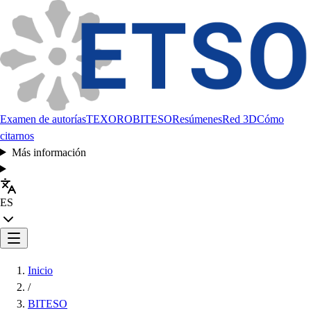
Examen de autorías
TEXORO
BITESO
Resúmenes
Red 3D
Cómo
citarnos
Más información
ES
Inicio
/
BITESO