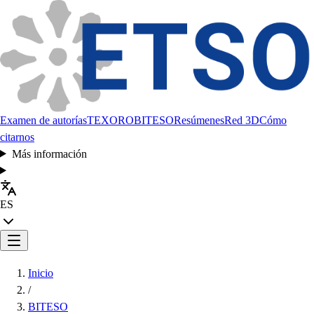
Examen de autorías
TEXORO
BITESO
Resúmenes
Red 3D
Cómo
citarnos
Más información
ES
Inicio
/
BITESO