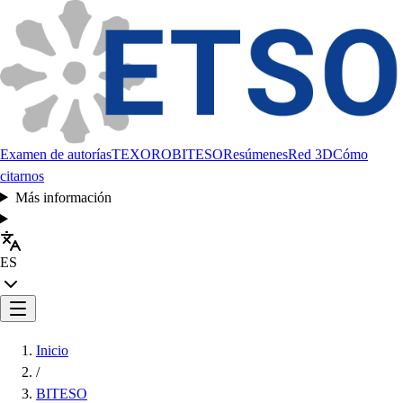
Examen de autorías
TEXORO
BITESO
Resúmenes
Red 3D
Cómo
citarnos
Más información
ES
Inicio
/
BITESO