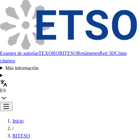
Examen de autorías
TEXORO
BITESO
Resúmenes
Red 3D
Cómo
citarnos
Más información
ES
Inicio
/
BITESO