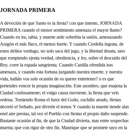
JORNADA PRIMERA
A devoción de que Santo es la fiesta? con que intento, JORNADA PRIMERA cuando el menor sentimiento amenaza el mayor llanto? Cuando en ira, rabia, y muerte arde soberbia la unión, amenazando Aragón el más flaco, el menos fuerte. Y cuando Cerdeña ingrata, de estos delitos verdugo, no solo saca del jugo, y la libertad desata, sino que rompiendo ejenta verdad, obediencia, y ley, sobre el descuido del Rey, corre la espada sangrienta. Cuando Castilla ofendida iras amenaza, y cuando esta fortuna juzgando nuestra muerte, y nuestra vida, halláis vos solo ocasión de os querer entretener? o es que pretendes vencer la propia imaginación. Este asombro, que enajena la Ciudad confusamente; el vulgo causa moviente, la fiesta que veis ordena. Temiendo Roma el furor del Godo, cuchillo airado, fiestas decretó el Señado, por divertir el temor. Y cuando la muerte tiende alas enel aire prestas, tal vez el Pueblo con fiestas el propio daño suspende. Bastante ocasión al fin, de que la Ciudad divierta, mas entre sospechas muerta; que con rigor de otro fin. Manrique que se promete rayo en la soberbiassieña, montes rompera en Cerdeña, porque la cerviz sujete. Y la autorida dgaliarda de mi primo el gran Don Juan; ya en el furor Catalan los animos acobarda: segura podéis estar, dese pricipio a la fiesta. Ya por lo menos me cuesta sospechas de orro pesar. Don Manrique viene entrando, oye, sus cajas son estas. Quién me recibe con fiestas pretende que entre triunfando; saraos tiene el Rey Rey. Ricardo toma lugar con Doña Ana, luego presto. Cosa es llana, que premio mayor aguardo a tus generosas plantas. Los brazos de vencedor me dad, Mantique . Es favos del cielo a quien me levantas. Vuestro valor me asegura de que venís victorioso. Es lo imposible forzoso en fe de ser yo tu hechura. (do, Bienvenido. . Más honra- que merezco, aunque he vencido, fuerza es que sea bienvenido quien a tus pies ha llegado. De ese valor invencible, y estado del Reino, guardo que me deis cuenta? . Ricardo con Doña Ana? no es posible; Ricardo, en fe de que aliento tiene lugar con Doña Ana? pese a la fiesta villana! (to No lo contáis? . Ya lo cuen Cuando entre oro, nieve, y grana de los montes baja el día; hablando están todabia; pesía a la fiesta villana! Antes que llorosa el Alba, derramando alegres perlas en jugase el tierno llanto, A sobre amorosas violetas, y que alborasen a. Sol con dulce luz Filomena; regalándole las flores con más sonorosas lenguas, despiertan entre las rosas las horas más lisonjetas, y la enamorada Clicie cobraba esperanzas nuevas: desesperadas sospechas! Mas que sospechas; si toco el fuego que me atormenta? lugar con Doña Ana un hombre, y yo con ojos que vean? pese a la fiesta villana; pese a mi infame paciencia! Que os divierte, Mantique? . Temerarial bertad. acaba de darme cuenta de este suceso, . Buscaba término con que me entiendas. Digo, que al amenecer, con alas de blanca hierba, montes de espumosa plata rompen tus naves ligeras, a peso del Rey soberbio, guardado en grutas, o cuenas, que ciertan pintadas conchas verdes ovas, y algas negras. Tocaba a veces mi nave nunca pisadas arenas, diamantes entre zafiros, topacios entre Planetas. Bramava ofendido el mar, menos que pide mi ofensa, que no me dejen de hablar para escucharme siquiera? Vive Dios que he de vengarme, que provocaron tu enojo aunque del Reyla presencia lo defienda: es fiesta suya; o pese la infame fiesta! Don Mantique, qué decís? Digo que llegué a Cerdeña que venci que es tuyo el Reino, prosigue el sarao, o la fiesta. Brava relación. . Merece si vuestra Alteza le premia, respeto de sus hazañas. Queréis que el Reino merezca: mucho vuestra patria os debe. Más me deben mis sospechas. yo las pierdo; ah infame, celos! Celoso me tiene este hombre. Cuando este lugar no fuera, yo supiera responderte. Y yo matarte supiera, y desde el cielo arrejarte al centro de tu soberbia. Hay tan bárbara insolencia en mi presencia? matadle: muera el atrevido, muera. (le. Advertid, señor. . Matad otro que el Rey no se mueva, o cobrarán de su vida mis celos infame deuda. (ue. Llegad. . Ningunose atre- Pues yo vengaré mi ofensa. Repórtate, gran señor. Señor mío, vuestra Alteza se ha de vengar por su mano? Dame, gran señor, licencia para que vengue mi agravio. Más dichas te la concedan. Justificarás la causa: (ta, prendanle. . Tu Alteza advier- que idolatra en Don Manrique el Pueblo, y es bien que entienda las culpas que le condenan. No quieras, que diga el mundo, cuando estos rigores sepa, que el poder, y la pasión, y no la justicia reina, Dame la espada, villano. Solo tú, señor, pudieras obligarme: esta es la vez, que se ha rendido primera. Este es el darle a mi amo el premio de aquesta guerra, cuando yo pensé que el Rey un gran Estado le diera? El sagrado de los Reyes no a profanarle se atreva, desvaneciéndose en vano quien el lugar desmerezca. Quién desde ayer no es villano, si la privanza le empeña; a las que lleguen al fuego, fuerza es que a su centro vuelva. Bien puedes tu darle un Reino, mas es justo que él advierta, que no pueden darlos Reyes sangre, y valor que se hereda. Podré tu cuello entregar en manos que te castiguen, que no hay servicios que obligue, lo menos que el respetar. Conoce, villano ingrato, si bien por tu causa reino, que es menos perder un Reino, que sufrir un desacato: de enojo no estoy conmigo. Mira mi agravio. . Rieardo, ya está a mi cuenta; hoy aguardo mayor, si no igual castigo, que su locura ha tenido el fundamento en mis celos. No alarguen otros desvelos la vida de un atrevido: rompe la dificultad, que es fácil al fin, si empieza a deshacerse. . Grandeza es ejercer la piedad, y yo en el nombre, señor, de estas damar; que a despecho del rigor fían de tu pecho mas generoso favor, te suplico, que remitas la pena de aqueste error de Mantique, y que el rigor más términos no permitas. Todas te piden conmigo perdón, que es tan justo. . Yo pido que si me agravio me desagravie el castigo: justa es la ley que dispensa, que a los ojos de los Reyes no guarde el mundo otras leyes, ni reconozca otra ofensa. Y aunque estos fueros permita, yo considero en rigor, que atredimientos de honor, son manchas que no se quitan. Vuelan aquí por tu cuenta con alas menos veloces; mas allá fuera, estas voces tienen el eco en mi afrenta. No enferme la confianza, que a tus pies me arrodilló, que sabre vengarme yo, si tú no me das venganza. Doña Ana, por vida mía que es demasiada pasión. Es Doña Ana de Aragón su calidad luz del día, y como tiene caudal, de mi deuda tan cercana, está ofendida en Doña Ana la propia sangre Real. Zelosa estoy, que el favor color tiene de cuidado, y no hay Rey apasionado, cuando no le obliga amor. Yo tiemblo. . Tirad con él. La Reina le favorece, este lugar me parece mas seguro. . Rey cruel: ha tirana del honor, y de mi vida tirana, tirano Rey, inhumana. Loco le lleva el furor. No es bien que busque oca. . Cómo afrentar? la injusta ley del enojo, (sion . Bien lo infiero, ni rompa un fácil antojo mayores obligaciones. Si fue en serviros fiel, y os ha sabido obligar, cuando ello quiera callar, Reinos lo dirán por él. No la ira os precipite, ni de ingrato deis indicio, que la ingratitud es vicio, que en Reyes no se permite. Dirán de vos, cosa es llana; dudando el obedecer; que vos le mandáis prender, cuando él dos Reinos os gana. Bueno será que se ausenten, y cesarán mis sospechas, que si los celos son flechas, Si pedis su libertad, porque la prisión excede, como en Aragón no quedé, vos propia le sentenciad: esto conviene. . Y mi agravio, . Las Caballeros cómo ha de quedar? . En mí: señora, echadle de aquí. Procedéis como Rey sabio. guardar joyas, y dineros. para saberme escapar: ha quien le pudiera hurtar sus alas al pensamiento! ni hay cosa que me contente. No os vais vos? No estoy decente para estarcontigo a solas. Decidme, no sois criado de Don Mantique? . Señora, eso es pretender agora afrentar un hombre honrado, que el servir siempre fue cosa por mil causas afrentosa. Pues quién sois? Decirlo quiero: en esta ocasión campal, que el valiente acero es malta, fui del General Peralta compañero general: soy participante amigo en lo que le han de premiar, pero si hay que castigar, leyes diferentes sigo: a Dios, Señora. . Aguardad, Yo en qué te puedo servir? No os turbéis. Déjame ir, que tengo necesidad. no quiere quien no las siente. . Si tan vuestro amigo fue, sabréis sus secretos? . Sí, que nada encubrió de mí. Pues decidme . Si diré, Quiere bien? claro está que han de querer, y amar, conviene saber, Quiere bien a alguna dama? Aquí es menester gran tiento . Alguna dama. . Quién es? es Doña Ines? . DoñaInes. Llámase así? Así se llama. Hola. . No sonbuenas olas, Re. Y a Ana? . Y a D Ana. Conócesla? . Como a mí, con una barba hasta aquí, alta de cuerpo, entre cana. Este hombre es loco. Resuelta Reina por Dios, y apretante: si acude con otra vuelta? Seas amiga bien venida, Doña Juana. . Confirmola, a ella el Don, y a mí la hola, no tendré dicha en mi vida. A tus pies estoy. . Levanta Doña Juana. . Bravo Don, yo le vi en un bodegón, aunque es título que encanta, y quita más de un juicio. De mi Camara has de ser si hoy me hicieres un placer. Servirte será mi oficio. Don Mantique, di, y Doña Ana, quieren se bien? Qué he de hacer? No dudar en responder verdad que ya fue tan llana. Quisiéron se hasta agora, pero como él se ausentó, Doña Ana al fin se trocó Esto es verdad? . Si señora. No es en vano mi temor, remediarlo es necesario; y a quien quiere? A un Boticario, a un Barbero, y a un Dotor sabemos aquí en que trata? Siempre habla mal quien no sabe. y si de quien este advierte, Por un Don está tan grave? pues no avcosa tan barata. que cierta fue mi sospecha! Por confesión tan bien hecha de lo que apenas fue hierro, de la Camara has de ser, al título se disponga . A Doña Ana has de llamar. l Hasta aquí pudo llegar la dicha de una Mondonga. Yo me acordaré de ti. mas que me ha de hacer que cante . Común palabra de Grandes. Porque le ocupes, y mandes, tu Secreta