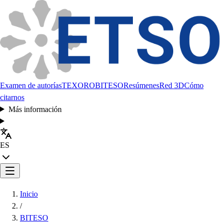
Examen de autorías
TEXORO
BITESO
Resúmenes
Red 3D
Cómo
citarnos
Más información
ES
Inicio
/
BITESO