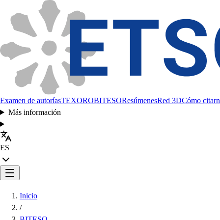
Examen de autorías
TEXORO
BITESO
Resúmenes
Red 3D
Cómo citarn
Más información
ES
Inicio
/
BITESO