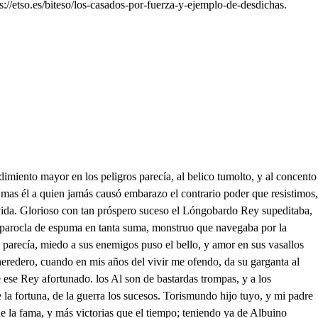
//etso.es/biteso/los-casados-por-fuerza-y-ejemplo-de-desdichas.
 miedo un boticario, cuya droga, o letuario las armas son en rigor, que esgrime fiero un Doctor, y su butica un armario. Mas yo libre, y sin oficio, pretensión, pleito ni trato, vana ambición ni artificio, solo temo el aparato del universal juicio. Fuerte Belisario, amigo Ataul A taulfo, a la venganza; que tan justamente sigo, obligueos vuestra alabanza, si con mi amor no os obligo. Cuanto tu valor provoca! Cuánto tu razón altera! Beber su sangre me toca; muera el Longobardo. Muera. . Toca al arma A marchar toca. Parece que obedeciendo aún hasta el aire tu voz, ecos formó de la caja, voces de trompas formó. Una tropa de caballos del enemigo escuadrón a nuestras tiendas se acerca, ya llega; en ellas entró, Suspended trompas, y cajas, dejad el belico son, en tanto que a mis victorias el justo lugar les doy. Valeroso Turisendo; cuyo arrogante pendón audaz trémoló en el viento; libre se miró en el Sol. Yo soy el Rey Albuino, yo soy el que muerte dio a tu mal logrado hijo, a tu digno sucesor. Mal digo fue su homicida la atrevida presunción, que le indujo a mi desprecio, que a mi ofensa le incitó. Matole su bizarría, murió a manos del valor, que intrépido le inspiraba generoso corazón! Mas pues ya sabes las causas de mi justa indignación, no a referírtelas vengo, que fuera satisfacción del vencedor en mal tiempo, y del vencido en peor. Pero porque reconozcas centellas de aquel amor, que aún en piélagos de sangre, mas que cenizas guardó. Hoy tengo de usar contigo la más generosa acción que acredita pecho noble, ue aclama hidalga voz. La gloria del vencimiento pongo a tus pies, con que doy lustre al afecto más vivo, a la victoria mayor. Rosimunda es hija tuya los veces, y de mi amor infinitas repetida, perdone en su esfera el Sol. Que si una copia, un retrato fue encanto fue confusión a la que deidad me atiende, humo de sus Aras soy. Poco lisonjero anduvo el pincel más cual conió purpúrea nieve abrasando, que no perdiese el color? Conocí su hermosura como entre nubes al Sol, como entre montes la Luna, como entre espinas la flor. Cómo la rosa que ofrece por entre el verde, botón de su púrpura el emves, lo menos de su exelendor. Afrentado halló al arte, viendo en dulce confusión frus- frustrada su valentía, malogrado su primor. Hoy adoro cara a cara, li lo que entonces por fe; y hoy más gloria merece el alma, cuanto más ciega adoró. Si mis afectos te obligan; si te obliga la pasión de un hombre que ser quisiera ven vido, y no vencedor. Olvida enojos pasados, a un alma reduce dos, vuelve en amistad el odio, en parentesco el tencor. Que no son nuevos milagros de aquel poderoso Dios, quien ciegos pintan ciego, ince le venero yo. acrificaré mis glorias al templo de mi afición, a tu cordura mi agravio, a Rosimunda mi amor. Cenirá su hermosa frente de dos coronas, de dos Orbes calzará sus plantas, que ya ofreciéndola estoy. Darán envidia tus nietos a la Majestad mayor gozarán paz tus vasallos, aumentos tu Religión Darás quietud a tus canas, a tus contrarios temor, fin a pasiones tan largas, a tu Reino sucesión. Mas si me niegas cruel, lo que injusto me negó tu hijo dando a la ira, yo lugar, y tu ocasión. Proseguiré la venganza, daré espuelas al rigor, desnudare de terneza el pecho que amor vistió. Pondré fuego a tus estados, y en su mediocre Región lloverán sangre las nubes, que