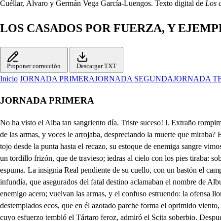
Cuéllar, Álvaro y Germán Vega García-Luengos. Texto digital de
Los 
LOS CASADOS POR FUERZA, Y EJEMP
Proponer corrección
Descargar TXT
Inicio
JORNADA PRIMERA
JORNADA SEGUNDA
JORNADA T
JORNADA PRIMERA
No ha visto el Alba tan sangriento día. Triste suceso! l. Extraño rompimiento! Falsó a mi Raino el bien, y la alegría. El Príncipe, señor, cuyo ardimiento mayor en los peligros parecía, al belico tumolto, y al concento de las armas, y voces le arrojaba, despreciando la muerte que miraba? En cada flecha, en dada opuesto brazo un Ministro mortal roconocimos; mas él a quien jamás causó embarazo el contrario poder que resistimos, tojo desde la punta hasta el recazo, su estoque de enemiga sangre vimos, que queriendo venderla bien vendida, por un mislon de vidas dio su vida. Glorioso con tan próspero suceso el Lóngobardo Rey supeditaba, un tordillo frizón, que de travieso; iedras al cielo con los pies tiraba: soberbio el bruto, y del bocado preso, los negros alacranes argentaba, que parocla de espuma en tanta suma, monstruo que navegaba por la espuma. La insignia Real pendiente de su cuello, con un bastón el campo discurría, que armado del empeine hasta el cabello, un animado risco parecía, miedo a sus enemigos puso el bello, y amor en sus vasallos infundía, que asegurados del fatal destino aclamaban el nombre de Albuino. Juventud desgraciada, pues naciendo Torismundo en mis Reinos heredero, cuando en mis años del vivir me ofendo, da su garganta al enemigo acero; vuelvan las armas, y el confuso estruendo: la ofensa lloro, la venganza espero, o muera, pues murió mi hijo amado, a manos de ese Rey afortunado. los Al son de bastardas trompas, y a los destemplados ecos, que en él azotado parche forma el oprimido viento, huérfana afligida, y triste, puesto a tus Reales pies me han los golpes de la fortuna, de la guerra los sucesos. Torismundo hijo tuyo, y mi padre cuyo esfuerzo tembló el Tártaro feroz, admiró el Scita soberbio. Después de haber estendido su nombre por varios Reinos, con más triunfos que la fama, y más victorias que el tiempo; teniendo ya de Albuino desbaratado, y deshecho el Ejército arrogante, conios amo soberbio, turar su dicha en solo el golpe siniestro, a que lo indujo el valor de tan altos pensamientos. Al campo le desafía brazo a brazo; y cuerpo a cuerpo donde la instable fortuna, cansada ya en sus aciertos, volvió el rostro a sus victorias, y arrebatado, y sangriento, levantó el airado brazo, esgrimió el luciente acero Valiose del Albuino, ya la ejecución poniendo manos torpes, que villanas afrentan el vencimiento; mas que valiente dichoso, y más que dichoso, fiero, cortó el hilo de su vida cercenó el gallardo cuello, que tantos Príncipes lloran, que adoran tantos pielievos. Bien se que yo sola he sido de este fúnebre suceso la causa, pues por mi causa fue su primer monimiento. Mi hermosura o mi desdicha, que esto será lo más cierto, fue del bárbaro Albuino incentivo a sus deseos: ligeramente obligado pretendió mi casamiento, por un retrato mentido de algún pincel lisonjero. Pluviera a Dios, que al templar las colores que pudieron provocar a tal desdicha, causar fines tan sangrientos, fuera entre lo blanco, y rojo, lo amarillo, y verdinegro, contra animadas pinturas, disimulado veneno Negó mi padre a su gusto el logro de sus deseos, esquivo en su pretensión, riguroso con su afecto. Por esta causa Albuino, ofendido del desprecio, tomo las armas furioso la venganza dispuesto. Fue dichoso en alcanzarla, si bien cruel, y grosero en derramar tanta sangre del que pretend