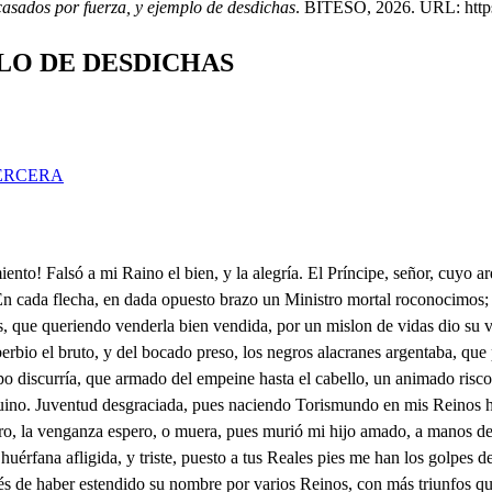
casados por fuerza, y ejemplo de desdichas
. BITESO, 2026. URL: https:
LO DE DESDICHAS
ERCERA
ió por suegro. La cotonada cabeza tiene en su poder, haciendo de nuestra desdicha alarde, de sus victorias trofeo. No a la venganza te incito con lastimosos ejemplos, que ofrece la edad pasada en sentimientos ajenos. Con tu hijo te provoco, cuyo destroncado cuerpo, hoy al mortal estaturo fonebre lisonja ha hecho. Que más desdichado caso! que más infausto suceso? que más afrentosa acción? que más bárbaro desprecio? No pido a tus largos años juve niles ardimientos; pues me lo niegan tus canas en la nieve de su invierno. Armas, y favor te pido, dol que en las venas, y en el pecho, sangre, y valor me concede para la venganza el cielo Tus banderas se enárbolen, vuelvan a ocupar los vientos voces de la caja opresas, libres tafetanes sueltos. Los Reyes oírcunvecinos conozcan por los efectos sentimiento en nuestra parte, y en la contraria escarmiento La cabeza de Albuino cortada a tus pies ofrezco, que no con menos será nuestro agravio satisfecho. Plomo este cañón encierra, que compelido del fuego de mis entrañas, dará venganza a mis pensamientos. La roja caliente sangre derramada, considero esmalte de esta cuchilla, gravazón de sus extremos. Tantas puertas a la vida le pienso abrir en el pecho, que queriendo entrar la muerte, y ella salir, todo a un tiempo, indeterminables hagan crítico, y dudoso encuentro. Y palpitando por todas, el vital hilorompiendo, igualmente se reduzgan muerte, y vida a un soplo mismo. Tanto me agradan tus bríos, que si no te conociera sangre mía, lo creyera en lo que parecen míos. A Y advertido en tu valor y del agravio advertido, lugar le daré al sentido, y lo negaré al temor; pesada, que aunque mi edad tan que juventudes marchita, fuerzas al cuerpo le quita, no quita al valor la espada. Y en venganza del agravio, que aflige mi amarga suerte, el brazo más flaco es suerte, precipitado el más sabio. Y con acciones lozanas, a la vejez lisonjeras, en vez de rojas banderas, arrastraré blancas canas. Con General tan valiente, seguramente a vencer puedes disponer tu gente, que ofendida una mujer, no es mujer fiera es serpiente. Y pues la razón provoca, y mi agravio a todos toca, hasta llegar a vengar, manda tocar a marchar, no a marchar a vencer toca A vencer, a castigar oberbias de ese tirano, pueden tus cajas tocar, y vertida por tu mano corta de su sangre un mar. Que si reservó está espada al Princine obedeciendo, fue por ver en tal jornada, victorioso a Turisendo, y a Rosimunda vengada. Una vida mal segura en servicio tuyo ofrezco, acreditarla procura, que poco, o nada merezco guardan dola tu hermosura. Y en los marciales despojos, verás mis bríos lozanos, cuando entre celajes rojos muertes despiden tus manos, rayos fulminan tus ojos Y yo que cobarde he sido todo el tiempo que he vivido, el miedo quiero perder, cuando una, y otra mujer su valor me han advertido. Tenga miedo el que a su ser, y a todo el cielo enemigo arma contra su poder, y por vender bien su trigo le pesa de ver llover. Tenga miedo un presumido caballero nuntual, hombre del cielo caído, que de to los dice mal, y él solo es el bien nucido. Tenga miedo un Ginoves un Asentista pirata que de la quilla al vampres, el galeón de la plata en sus libros dio al traves Tenga miedo la que ha sido tía en una, y otra venta, corredora de Cuoido, V y ha de dar estrecha cuenta de las honras que ha vendido. Tenga