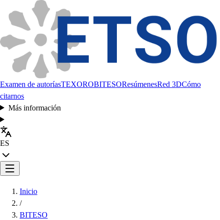
Examen de autorías
TEXORO
BITESO
Resúmenes
Red 3D
Cómo
citarnos
Más información
ES
Inicio
/
BITESO