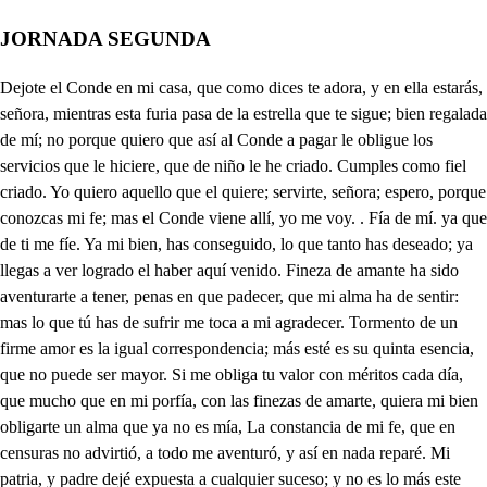
JORNADA SEGUNDA
Dejote el Conde en mi casa, que como dices te adora, y en ella estarás, señora, mientras esta furia pasa de la estrella que te sigue; bien regalada de mí; no porque quiero que así al Conde a pagar le obligue los servicios que le hiciere, que de niño le he criado. Cumples como fiel criado. Yo quiero aquello que el quiere; servirte, señora; espero, porque conozcas mi fe; mas el Conde viene allí, yo me voy. . Fía de mí. ya que de ti me fíe. Ya mi bien, has conseguido, lo que tanto has deseado; ya llegas a ver logrado el haber aquí venido. Fineza de amante ha sido aventurarte a tener, penas en que padecer, que mi alma ha de sentir: mas lo que tú has de sufrir me toca a mi agradecer. Tormento de un firme amor es la igual correspondencia; más esté es su quinta esencia, que no puede ser mayor. Si me obliga tu valor con méritos cada día, que mucho que en mi porfía, con las finezas de amarte, quiera mi bien obligarte un alma que ya no es mía, La constancia de mi fe, que en censuras no advirtió, a todo me aventuró, y así en nada reparé. Mi patria, y padre dejé expuesta a cualquier suceso; y no es lo más este exceso, que dejara, pues te adoro, por ti de Midas el oro, y los tesoros de Creso, ̱ Del haberme detenido en venirte a visitar, si bien no tuve lugar, humilde perdón te pido. Dime, te has entristecido? puesta la mano en los ojos, mi bien: cesen los enojos; pues el ver tanto rigor dudar ha hecho mi amor, mirando aquesos despojos. No te espantes; pues en ti veo Conde, y señor mío, el injusto desvarío con que mi honor ofendí. Contemplo de un padre viejo las por ti ofendidas canas, y que en penas inhumanas, solo, y sin vida le dejo. Y por eso de esta suerte mi afición dudosa está, como el que luchando va entre la vida, y la muerte. Mas si tú quieres, señor, bien lo puedes remediar, con quererte aventurar a ser premio de mi amor. Mi afición conocerás, y que de aquesta manera, la que ser tu esclava espera, no es posible amarte más. Que si entonces tu afición, que esto quiere que te arguya, para hacerme, Conde, tuya, no buscaba información. Como agora te reusas, que en mi resistencia ves a tu amor, si es que amor es, si de ser firme te excusas? Pero si acaso el temer, que mi calidad no es tal, que sea a la tuya igual, yo te haré, Conde, entender, como de esposa la mano quieras darme, que en razón de nobleza, y opinión, el pariente más cercano de un Rey, puede mi nobleza sus razones emplear, y para dueño estimar, que yo admita su grandeza. Pero si en el interés la sangre se ha de juntar, poco en mí podrás hallar, que poca mi hacienda es. No pases más adelante, que más no puedo querer, si en tu beldad vengo a ver la riqueza más bastante. Y si palabra, señora, de ser tu marido aquí no te doy: no es porque en mí falta voluntad agora. Quiero poner en estado, hermosa Elvira, mi hermana, que es su beldad soberana: aquesto me da cuidado. Pero palabra te doy, que en casándola, has de ser dueño mío, y has de ver la obligación en que estoy; y en señal te doy la mano. Y yo, señor, la recibo. Que favor tan soberano! Ya eres mío? No hay dudar, que te tengo de servir. Si lo llegas a cumplir. que más dichoso, esperar! Ni que más dulce consuelo, y a Dios con esto, Después me volverás a ver? A Dios, pues, C. A Dios Conde. A Dios mi Cielo. Que tal me haya sucedido? Jesús, Jesús! Ves al diablo? que alzas los ojos al Cielo? que tienes? estás borracho? de que agora te suspendes? de que estás tan espantado? haces papel de celoso, u representas acaso en esta Comedia tú, papel de desesperado; que según te miro triste, retorciéndote las manos, hablar sin formar razones, mordiéndote entrambas manos, o estás loco, o no te entiendo, o has perdido, o has jugado, o eres figura que quiere dar a entender que sabe algo de importancia, sin saberlo, o te imaginas. . Aspacio, aspacio Julia, que basta, para lo que estás mirando, que estoy casado contigo; mas puesto que fui forzado, yo sabré lo que he de hacer. Eso le embaraza tanto. No quieres que me embaraze, cuerpo de Cristo, es bocado para tragarle, sin qué reviente, por no mazcarlo, Señores, que diese en mí agora este ramalazo; porque la vi dos sortijas, y me mercó unos zapatos, por tan corto dote, Cielos! No se encolerice tanto, que en mi conciencia que estoy por pedir divorcio, Vamos luego al instante, tú, y yo llamaremos el Notario, para que empiece el proceso; y porque no falte paño sobre que escribir la causa, yo te daré con un palo muy bien, en esas costillas: querrás más? Que esté escuchando esto a un pícaro! Qué quieres? es mal año de casados este, sin duda ninguna: llévenme cuarenta diablos, si no te quisiera ver en la ala de un tejado, caer desde abajo arriba, y hacerte dos mil pedezos. Yo lo serviré, Rey mío. Julia, el peor estado. que hay en el mundo, os aqueste; no hay disgustos, no hay enfados, que no tenga el que se casa. Luego está desazonado un hombre, todo le cansa, y luego es el dedo malo de su casa; todo topa en él; todos son cuidados: La mujer a todas horas le está siempre atormentando; si la mira, la ve triste; si la llama, está llorando; si la pregunta que tiene, le dice, que se ha acabado el dinero, y que ha sentido un gran dolor en un brazo, que la llamen al Dotor, que vayan al Boncario por más de cincuenta cosas; si uno lo siente, es tirano; si se enoja, es imprudente; ya régala, es un falso; si alza la voz, los vecinos vienen luego alborotados, y cada uno de por sí, la reprenden muy de espacio. Que es un Ángel la señora suele decir un barbado, y muy fruncida una vieja, que es lástima ver el trato que le hace el marido, hay hombres, dice una doncella, cuantos hay en el mundo, merecen estar en fuego abrasados. Lo que pasa esta señora, con rostro muy ponderado dice una casada, y todos, siendo al marido contrarios, le quieren beber la sangre, sin advertir en el caso presente, la sinrazón, que está el triste hombre pasando. Pues que; cuando llega el día, la criada que va al rastro, con que desvergüenza llega a pedir para recado. Ves aquí para tocino, para verdura, y garbanzos, para carne ya te di, no ha dado uste; si te he dado: cuando? agora: qué es aquesto? que siempre has de estar silando: mal haya tan mala moza: cuéntalo, ya lo he contado; y sobre si dio u no dio, cosa que importa dos clavos, se levanta una pendencia, que le dura todo el año. Pues qué, cuando tiene niños, y estor tales no han llegado a pedir la caca, luego le dicen al maridazo, mire que se ensucia el niño, Tráígámele aquí volando, donde le echa el perégil encima de los zapatos. Vive Dios, que el que se casa, que debe de estar borracho, o que le engaño el demonio, o no quiere ser Cristiano. Si hubiera yo de decir, lo que nosotras pasamos, no acabara en treintadías; pero estas cosas dejando: dijistele tú a Don Juan, como le quedó aguardando mi señora. Ya le dije: pero ellos vienen hablando, voyme a consolar agora a la taberna entre tanto, con otro amigo, que vive como yo tan mal casado. Que notable atrevimiento es elimo! estoy turbada! si vine determinada, ya turbada me arrepiento. Que fingular hermosura! Sin alma estoy! estoy ciega: mas como a hablarme no llega? yo tengo poca ventura: que tengo, que estoy temblando? quiérole dar un favor, dándole a entender mi amor, sin mostrar que muero amando. El guante se te ha caído. Poco a mi amor corresponde: dónde está mi hermano el Conde? En Palacio, no ha entendido: el guante se te cayó. A mucho mi hermano te estima: que este favor no le anima? Bien la entiendo; pero yo . me precio de Caballero, y no he de ser desleal a un amigo tan leal; pues quiere lo que yo quiero. Poco presumo que estimas mis prendas. Porque, señora? Pues cayendóseme agora, a aguardarlas no te animas. Antes es mayor decoro, y a volvértelas me animo; pues por tuyas las estimo, y por tales las adoro. A estimarlas tu Don Juan; presumo que apetecieras a su dueño, y que quisieras estar donde ellas están. Desde el día que llegaste a mi casa, ay Dios! direlo? pero que he de hacer, recelo que el corazón me robaste: no pretendía decir esta amorosa pasión, hasta que mi corazón quiso a la boca salir. Estoy tan agradecido a la merced que me has hecho, que es corto lugar mi pecho, para un favor tan crecido, Y con toda el alma estimo, el verlo que me has honrado, aunque por ser desdichado, a servirte no me animo. Débole al Conde tu hermano, amistad tan peregrina; que a perder tu amor me inclina el bien que en el suyo gano. Y te juro; que es de suerte el amor con que te quiero, que en ansencia tuya, espero solo el rigor de la muerte, Pues casándote conmigo, Juan, que amistad ofendes? Antes bien, mi honor defiendes. El que es verdadero amigo, de tal suerte lo ha de ser, que en todo guarde lealtad: esto debo a su amistad. Que poco sabes querer. Y agora quedá con díos, que mucho a mis ojos temo. Qué amigo con tanto extremo. Somoslo mucho los dos. No es posible que has amado, pues me dejas de esta suerte. Si vuelvo, señora, a verte, dejaré de ser honrado. Qué es esto señora mía? cómo te deja Don Juan? como con nubes están tus soles al medio día? No lo sé, castigo ha sido del amor que del burlaba, que las flechas de su aljaba, dentro en mi pecho ha escondido. Yo dije que era vileza tener amor; mas ya veo, que mi amoroso deseo, a darme tormento empieza. Si tú quieres que te dé un remedio, fía de mí, que antes de mañana aquí a Don Juan rendido; di, el no dice que te adora, y que por guardar lealtad de tu hermano, a la amistad, va huyendo de ti señora? Si Julia. Pues con engaño he de ponerte con él. Qué dices? Si ha de ser él el remedio de tu daño, siendo tu matido, que hay que temer? ven. Tan ciega mi alma al remedio llega, que lo que dices haré. O amor a lo que me pones por tu causa! Ventras mí. Camina, que voy tras ti, llena voy de confusiones. Yo to digo la verdad. No es posible, no lo creo, aunque tan grandes fortunas que persiguen, que sospecho, que para acabar mi vida, que ya a los umbrales veo de la muerte: el cielo ordena tales acontecimientos. Escribí a mi hijo a Flandes el lamentable suceso de mi honor, y le m