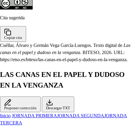
Cita sugerida
Copiar cita
Cuéllar, Álvaro y Germán Vega García-Luengos. Texto digital de
Las
canas en el papel y dudoso en la venganza
. BITESO, 2026. URL:
https://etso.es/biteso/las-canas-en-el-papel-y-dudoso-en-la-venganza.
LAS CANAS EN EL PAPEL Y DUDOSO
EN LA VENGANZA
Proponer corrección
Descargar TXT
Inicio
JORNADA PRIMERA
JORNADA SEGUNDA
JORNADA
TERCERA