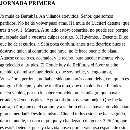
JORNADA PRIMERA
Jo mula de Barrabás. Ah villanos atrevidos! Señor, que somos perdidos. No he de volver paso atras. Há mula de Lucifer! detente, que tras ti voy. 1. Mueran. A su lado estoy: cobardes, no puede ser; porque mi espada dará a vuestras culpas castigo. 3. Huyamos. . Detente. Digo, que he de seguirlos. r. Será poca cordura, antes trata dejarlos; pues se destruye quien al contrario que huye, no le hace puente de plata. Aquese consejo es, acertado, y le recibo, para quedar mientras vivo, agradecido a tus pies. El Conde hoy de Belflor, y el favor que he recibido, de mí será agradecido, que soy noble, y tengo amor, Vueseñoria perdone, no haber sido tan cortés como debo, con quien es tan gran Príncipe, y abone mi disculpa, que un soldado de Flandes recién venido, por no le haber conocido, no es milagro que haya errado, y deme los pies. . Agora mis brazos serán mejor. Que fue la causa, señor, que en el campo, y a tal hora ellos se hayan atrevido a tan gran temeridad? Desde la misma Ciudad todos estos me han seguido, darme muerte; mas creo, po que ya ha llegado mi gente. 3. Señor, qué es esto? Detente; pues ya la vida poseo por la valerosa espada de este brazo. Gran señor, al lado de tu valor ser atrevida, no es nada. Gracias al Cielo divino, que las mulas alcance; mas de mil pasos troté por volverlas al camino. Ha ladrona, como trota la rucia, mas ya imagina, que trairá aquesta mohina mi cansancio con la bota. Señor, tus maletas son las que ves, que me han costado el haberlas alcanzado, no pequeña trotación. Tu dinero traigo aquí, que porque no se perdiese, fue bien que yo las siguiese, y que te dejase a ti. No disimulo muy mal. que soy gallina por Dios; señor, tú, y yo, a otros dos. En huir no dices mal. Quiero que estos dos criados vayan a Madrid primero, que nosotros, que así espero quitar algunos cuidados, que en mi casa habrá, y el tuyo con ellos se ha de partir. Tu gusto se ha de seguir. De eso ta nobleza arguyo, idvolando, y abilad a mi hermana, y preveni! lo que os dije, ea pues, id. A Dios, pues. Con él andad. No me dirás la ocasión de esta pendencia a tal hora. Si Don Juan, escucha agora la causa de esta cuestión. Retíreme este Verano en un lugar de los míos, no muy lejos de Toledo, mientras pasaba el Estio; por huir del Sol los rayos entre arrayanes, y mirtos, que en verdes jardines forman Ciudades, y laberintos. A Toledo algunas veces me llevaban desvaríos de la juventud lozana, entre criados, y amigos. Y habiendo venido ayer a ver las fiestas, que hoy hizo, cuya plaza fue teatro de mil Venus, y Narcisos. Y después que se acabaron, por haber el Sol corrido las cortinas a la noche, por visitar a los Indios. Con un criado me fui por las márgenes del río, paseando por gozar de las frescuras del sitio. Mirando estaba en el agua las estrellas de oro fino de los cielos, y a la Luna, con resplandecientes bríos; cuando entre mil que venían paseándose, diviso dos mujeres, cuyo garno me pareció peregrino. Con cuidado las mire, siguiéndosas con el mismo) hasta que asiento tomaron, sin advertir que las sigo. En sentándose las dos, la de mejor talle dijo, que bien el viento a las aguas da frescura, y regocijo. De allí a otro pequeño rato se quitó un guante; mal digo, una aljaba, donde amor, cinco flechas ha escondido. Descubrió una mano hermosa, con quien los cristales fríos eran sombra, y eran noche, junto a los rayos divinos. Levantaronse al momento, para partirse, y yo sigo sus pasos, de aquella causa efetos bien conocidos. Séguilas hasta su casa, sin que de ellas fuese visto, donde llegando, se entraron, y donde muriendo vivo, Cuando en ella se metieron, y cerraron el postigo: como quedaría yo? a tu elección lo remito. Que dé muerto, quede helado; y cuando ya determino dejar la empresa, y la calle por entre una teja miro mal cerrada una ventana, que la luz por sus resquicios. libremente franqueaba un cuarto curioso, y limpio. Llégueme a ver, y por ella, viendo un Ángel, vi un prodigio de todas las hermosuras, en humanos apetitos. Vi una Ninfa, destrenzando los cabellos de oro fino, como al descuido revueltos, y por la espalda tendidos. Quito po le a, y mantro, bien honeso, y grarnecido. quedando la blanca olanda. sobredorados arminos, Pues qué miré! cuando luego con la mano de jacintos un pie pequeño levanta, donde con medias diviso de nacar, negro zapato, con los listones pagizos, con plata pagizas ligas guarnecidas de lo mismo. Al fin dispuesta del todo, para acostarse en un limpio lecho, curioso en extremo; y aunque no costoso, rico. Depontó el bello cuerpo, dando primero un suspiro, no amoroso, sino solo al descanso dirígido. Quedehelado; porque oí, que a una criada le dijo, que apagase las bujias, y cerrase los postigos. La criada obedeció, y yo quedé sin sentido; pues sin ver lo que me hacía, con su misma puerta envisto, que por descuido hallé abierta; y a dos criados aviso, que me aguarden, y yo solo ciego a entrar me detérmino, hasta el dichoso aposento, cuyo umbral apenas spiso, cuando ya sobresaltado aquel Serafín dormido, en viendo mi sombra, estuvo despierta, quede corrido, y admirada de mirar mi atrevimiento, me dijo: qué es esto? qué es lo que hacéis temerario, y atrevido? No os turbéis, le dije luego, que aunque es amor el prino y fin, de veros, señora, cortés os quiero, y os sirvo. Ya os conozco, gran señor, respondío; y así os suplico, que os volváis, que tengo padre, que con honor ha nacido. Mirad, me dijo, señor, que es Caballero, y ha sido valeroso; si bien falta valor en sus niervos fríos; más para vengar agravios tan cautelosos, no hay brío, que no cobre aliento, y sea arrogante, y vengativo. Yo le respondí temblando, no temáis ojos divinos, que no vine a disgustaros, si no a ámaros, y a serviros. Y así me voy, ella dando de agradecimiento indicios; dijo, ese amor agradezco, y aquesa humildad estimo en el alma: yo al momento salgo a la calle, y divido mi alma de aquellos ojos, aunque en el alma la imprimo más bien :no me vi en la casle, cuando de cuatro enemigos me vi embestir, y animoso, a mis criados ánimo; y fue tal la resistencia, que dejé a los dos heridos, y en fuga puestos los otros; y yo mirando el peligro, por encubrir el suceso, a Madrid me determino volverme, y adelantándome de mis criados, agritos me llamaron ápeeme, y epartados del camino aquellos hombres estaban, lo que pasó, ya lo has vido; pues que no cae en su engaño hasta haverme socorrido de tu valor, a quien debo esta vida, que la estimo, para pagar tu amistad, y estar siempre a tu servicio. Yo soy, generoso Conde, Don Juan Ladrón de Guévara, ilustre por mi apellido, conocido por mis armas. Es mi padre Don Alónso de Guzman, y de Guenara, de cuya casa se ha visto tanta nobleza en España. Soy natural de Toledo, cuyas famosas murallas de mis mayores, publican mis valerosas hazañas. En esta Ciudad insigne vive mi padre, con tantas muestras de su gran valor, cuando con pobreza extraña; porque él en sus verdes años, entre generosas galas, en mil fiestas, y torneos lo más de su hacienda gasta. Mas cuando vio que la muerte, con prolijas aldabadas, a las puertas de la vida colericamente llama: antes de su muerte quiso; que yo en esta edad lozana restaurase de su hacienda las perdídas temerarías. De tal manera, que intenta, dándome esposa, a la clara sangre mía, oscurecer por una mujer villana. Fla por extremo rica; mas de tan baja prosapia, que me obligo de mi padre a no respetarlas canas. El cual afligido en ver; que él no obedecerle causan de sus prolijos dislates, las desordenes pasadas. Piadosamente me dijo, con mil paternales ansias, que a mis años venideros, este remedio buscaba. Y que mírase que tengo una tan hermosa hermana, que no era la luz del Sol, ni más bella, ni más clara. Y que dándome mujer tan rica a mí; procuraba impedir de su hermosura desordenes, y desgracias. Yo con humildad entonces, y muy humildes palabras, previniendo mis disculpas, le di a su enojo más causas. Con lo cual, enfurecido me dijo Don Juan, no basta saber que este era mi gusto, para no replicar nada? Mas si tan honrado sois, esas soberbias bizarras, sirviendo al Rey en la guerra, valientemente emplealdas? Yo entonces le respondí, animándo me la hidalga sangre de mi noble pecho, adquirida, y heredada. Porque conozcas que tengo, el valor con que me ultrajas, dejar pretendo a Toledo, por Flandes, o por Italia. Y por el Cielo te luto, de no volver a mi patria hasta que con mi valor, con mi sangre, y con mis armas, tan grande, a poyos saque de las contrarias escuadras, que mi Rey agradecido, me premie, y me satisfaga. Con esto me despedí, sin que lágrimas bastarán, de mi hermana, y de mi padre, a detener mi jornada. Tomé la posta, y pártime, y como si caminara en postas de mis deseos, y de mi honor en las alas, llegue a Flandes, y he servido, a los hielos, y a la escarcha, desde que me apuntó el bozo, hasta haber crecido barba. En los ocho años primeros, después que por mis hazañas Alferez fui, llegué a ser Capitán, y en leis batallas campales, de mi valor he dado muestras tan altas, por quien de mayor Sargento tuve seis años la plaza. Determiné de volverme, y con estas esperanzas, y papeles fidedignos, vuelvo de Flandes a España. A Toledo llegué a noche, donde un amigo del alma, dentro en su casa me tiene, y ha prometido por cartas, favorecerme: y pártime, guardando la fe, y palabra, y jutamento que hice a mi padre, y a mi hermana, de no volver a sus olos, sin que el Rey por mis hazañas premie los servicios míos, para volvera mi patria. Con este justo deseo, haa Madrid caminada, cuando a valerte, tus voces. confasamente me llamas. Vite en peligro, dejé la mula en que caminaba, a defenderte acudí, de cuatro espadas villanas, Lo que has visto sucedio, y pues fue mi dicha tanta, en mi un esclavo tendrás, si el servirte es de importancia. Dame los brazos, y agora quiero que a mi casa vayas, a donde has de ser mi huésped, que quiero contigo honrarla. Beso te los pies, señor. Qué es aquello. Con extraña prisa hacia nosotros viene un Caballero. . Que causa pued