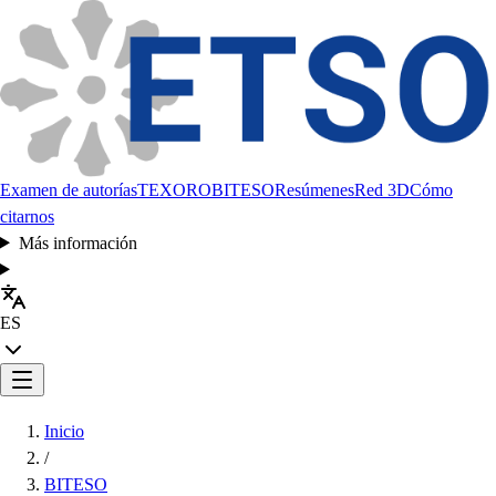
Examen de autorías
TEXORO
BITESO
Resúmenes
Red 3D
Cómo
citarnos
Más información
ES
Inicio
/
BITESO