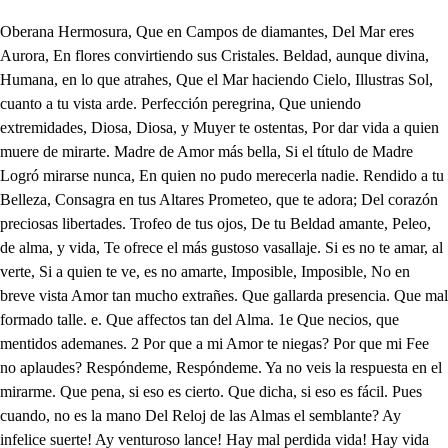
Oberana Hermosura, Que en Campos de diamantes, Del Mar eres Aurora, En flores convirtiendo sus Cristales. Beldad, aunque divina, Humana, en lo que atrahes, Que el Mar haciendo Cielo, Illustras Sol, cuanto a tu vista arde. Perfección peregrina, Que uniendo extremidades, Diosa, Diosa, y Muyer te ostentas, Por dar vida a quien muere de mirarte. Madre de Amor más bella, Si el título de Madre Logró mirarse nunca, En quien no pudo merecerla nadie. Rendido a tu Belleza, Consagra en tus Altares Prometeo, que te adora; Del corazón preciosas libertades. Trofeo de tus ojos, De tu Beldad amante, Peleo, de alma, y vida, Te ofrece el más gustoso vasallaje. Si es no te amar, al verte, Si a quien te ve, es no amarte, Imposible, Imposible, No en breve vista Amor tan mucho extrañes. Que gallarda presencia. Que mal formado talle. e. Que affectos tan del Alma. 1e Que necios, que mentidos ademanes. 2 Por que a mi Amor te niegas? Por que mi Fee no aplaudes? Respóndeme, Respóndeme. Ya no veis la respuesta en el mirarme. Que pena, si eso es cierto. Que dicha, si eso es fácil. Pues cuando, no es la mano Del Reloj de las Almas el semblante? Ay infelice suerte! Ay venturoso lance! Hay mal perdida vida! Hay vida bien perdida, en el ganarse! Joven discreto, y galán, Cuyo enternecido acento Alma fue apenas del viento, Cuando de mi pecho Imán, Mancebo, a cuya osadía Mi beldad fue ingrato objeto, Y de quien poder secreto Si te impele, me desvía. Sabe, si es verdad tu Amor Que Tetis te corresponde: Y tú, que pretendes, donde Será tu premio el rigor. Sigue tú pues el cuidado Que mi fe te ha merecido. Y a lo menos tú, en mi olvido, Logra lo desengañado. Mientras yo, que sin mí estoy, Aunque toda estoy conmigo; Por la razón que me obligo De ti, de ti no la voy. Y agra- Y agradeced tan extraño Modo de haceros favor; Pues si a uno pago en Amor, Pago al otro en desengaño. SCENA A Ichosos empleos De amantes deseos, ̱ Mi suerte aplaudid. Muertas esperanzas De inciertas bonanzas Mis penas decid. Si de Amor herido, Soy correspondido, Qué dicha mayor? Si a quien di la Vida, Por otro me olvida, Qué mayor dolor? Mas es, que ventura, De tanta hermosura El favor lograr. Mas es, que no celos, De mis desconsuelos El justo penar. Que gloria, a la mía Igua- Igualar porfía, En tanto placer? Que injusto tormento, Se iguala, a un momento De mi padecer. Pues Alma a querer, a gozar, y a sentir, Pues Alma a sentir, a penar, y a saber. Que quien siendo amado, Que quien despreciado, Se mira feliz, Se mira infeliz. Bien puede decir, Bien puede decir, Dichosos empleos, Muertas esperanzas, De amantes deseos, De inciertas bonanzas, Mi suerte aplaudid. Mis penas decid. SCENA III Heno has quedado corazón amante, Vivo al dolor, y a los alivios muerto: ̱ Pese a mis ojos, cuya vista errante, Cierto halló el mal, y solo el bien incierto. Muera, muera, quien muere Por B2 Por que quiere lo mismo, que no quiere. Pues morir, o olvidar; ya que mis ojos De su ser propio en el cristal, bebiendo El veneno, que es causa a mis enojos, No vieron el peligro de estar viendo: Mas ay! que a Amor rendido, Solo sabré olvidarme del olvido. Morir será el remedio de mi engaño. Amante de Prometeo, aunque callada, Clicie soy de sus pasos, en mi daño: Allí está. Morir quiero, hay suerte airada! Que no podré aunque quiero; Pues solo moriré, de que no muero. Que inquieto está, que triste, y pensativo: Quien pudiera decirle, que le adoro: Yo llego: sepa, que de verle vivo: Pero no puedo, aunque en su ausencia lloro: Que a vista de la llama, Siempre es el que habla menos, quien más ama. Muera el amor. No muera. Y por tirano, Por aleve, por falso, y por injusto, Por dulce, por leal, y soberano, El cetro pierda de su Imperio augusto. En trono permanente Sus triunfos aún el número no cuente. No más Amor. Si más Amor, (ay Cielos Huir de Amor, contra mi Amor conviene: No bastaba el desprecio, si no celos. Celos, no hay sin Amor, luego Amor tiene. Pues morir, o olvidar. Para quererme. No más Celos, ni Amor. Para ofenderme. Mal haya el necio temor, Y mal haya el vil respeto, Pues effecto Por secreto No logra mi firme Amor, Siendo del Mundo el mayor: Mal haya el necio respeto, Y mal haya el vil temor. Pese a mi injusto retiro; Pues de la gloria me priva De que viva, Bien cautiva Del bien, por quien triste áspiro, De mi fe merecedor. Mal haya, Ay Niséa desdichada, Amante, y no agradecida Por B3 Por no oída; Y ofendida De quien eres ignorada, Por tu silencio traidor: Mal haya, ̱. Amar, y no merecer, Solo en mí se pudo hallar; Que en amar, Singular Entre todas quise ser Disimulando mi ardor. Mal haya el necio respeto, Y mal haya el vil temor. Escuche una palabra Reina mía. Y aún dos; qué me queréis? Ando buscando (Perdone en cortesía) Un Amo loco, por quien loco ando; Y aquí dicen que ha estado. Qué señas tiene? Ya no las he dado? Es alto, y bajo, cara acaponada, Vígote al ojo, y este, por más señas, Es solo. Cómo? Hay fue una pedrada, Que el achaca a unas Tías pedigüeñas. Bueno. Pues quién lo impide? No me saca los ojos, quién me pide? Cómo se llama, di? Prometeo creo. Qué dices, de Prometeo eres criado? Por mis grandes pecados; pero veo, Que al escuchar su nombre se ha alegrado: Quiere algo la Persona? Que ha encontrado la maza con la mona. Que ha habido? Nada, que el querer saberlo, Fue por que acabo aquí de haberle visto Tal, que pude tenerlo Por loco; di, (mal mi dolor resisto, Está tu dueño acaso enamorado? Quién es la que merece su cuidado? No le conozco cuya, y si la roncha No le hizo quizas, una taimada, Que lo era, pues iba en una concha Y hoy navegaba el Mar muy remilgada, Cuando el, por su hermosura; otra albarda no sé a su matadura. Mas pues le viste, bien sabrás adonde Asiste. No lo sé (mi mal advierto Mas ven conmigo, que aunque más se esconde, Si te acompaño, hallarle será cierto; Pues Pues que siempre lo ha sido, Que solo halla a un perdido, otro perdido. SCENA IV Del salado Reino, ha de sus Ondas, y A gran Hijo del Mar, a gran Nereo; B. Posible es, que a mis voces no respondas? Mercurio soy, del lecho del Egeo Para el más alto empleo, Despierta, Que es cierta Tu gloria mayor, Escucha, Qué es mucha Tu dicha, y honor. Oh gran Mercurio, de las ciencias Padre, Hijo gel grande Jove, y a quien Juno Madre, sin serlo fue, pero fue Madre, Por que excederte no pretenda alguno: De tu voz, cual ninguno, Rendido, El oído, Al precepto menor, Venera, Y espera Obediente el favor. Pues sabe gran Nereo, Que el Supremo Tonante, Aspira al Himeneo De Tetis bella, con unión constante; Por obleto digno de su justo Amor: Escucha, Que es mucha Tu dicha, y honor. Nuestro mérito excede Gloria tan soberana; Mas, pues mandarme puede Lo que a pedirme Júpiter se allana; Tetis, su dicha en recíproco Amor, Venera, Y espera, Obediente al favor. Pues mira, que este día, Logro dará dichoso A tu justa alegría, Y a empleo tan divino, y venturoso; Y previniendo, a este triunfo, el mayor, Escucha, Qué es mucha Tu dicha, y honor. Nuncio celeste parte; Y en mi nombre, rendido, De tu Elocuencia el Arteo, De Júpiter me aclame agradecido: Mien- Mientras de Tetis la suerte mejor, Venera, Y espera Obediente al favor. SCENA V. Etis felice, y hermosa, A tus venturas atiende; Oye, que te llama un Padre, Que ya Reina te obedece Gran Señor, en que te sirvo? Qué te escucho? qué me quieres? Que equivocas confusiones Si me turban, te enmudecen? Si no enmudezco del gozo, Tu confusión será breve: Sabe, que del Sacro Jove Envidiada Esposa eres. Ya he dado él sí; y este día, De tus bodas será, alegres, Largo plazo, a mis deseos, Cuanto corto, a tus desdenes. Habla, responde, qué dices? Digo Señor (trance fuerte) Que quisiera (no casarme) (Ay (Ay Peleo) obedecerte. Que repares (que idolatro otro amante) que merece (Su cariño) mi Deidad, Muy poco, y que a Juno debe Mi Amor, (y a Peleo) respeto, Y que con esto se ofende. Vive mi Nombre inmortal, Que ha de ser; o que aunque eres Esenta al morir, por Diosa, Que has de morir muchas muertes. SCENAU1 Y en medio de ser divina, En lo que mi pecho inclina d Carezco de libertad; Que me vale la Deidad? Si con todo mi poder, Solo en el de bien querer Carezco de libertad; Qué me vale la Deidad? Si no puedo hacer felice Mi Amante; por que infelice Carezco de libertad; Qué me vale la Deidad? Si cuando a Peleo deseo, Para C2 Para lograr a Peleo Carezco de libertad; Qué me vale la Deidad? Tetis divina calla; tu perderme Tu faltarme? qué dices? Nacimos infelices: Fuerza es perderte, y fuerza el resolverme. A Júpiter; me tiene prometida, Un Padre tirano Si a darle la mano Me dura la vida: Mas ay, o injusto Hado! Que siempre es inmortal un desdichado. Y es esa la firmeza? Será eterna. Cómo, si ajena eres? Firmeza de mujeres Ninguna, o la mayor. Miro te tierna En nuestro Amor, y a Jove poderoso. Mi Amor es más fuerte. Y cierta mi muerte, Si no es victorioso. Mas en bien semejante, Siempre es menos feliz, el más amante. Apa- Apariencia de Caserias, y Boscaje. SCENA VIL code Y fin con Doña Estatua embelesado, Que en embrión dejaste, Con este, de otro Amor te has despicado; Y tanto trabajaste, Que casi fin, a su primor, has dado. Si Sátiro, y su empleo, Tabla fue al naufragar de aquel deseo. Ella ha de ser mi Amor, no quiero engaños. SCENA UII de siempre llegue (Cielos Al tiempo de escuchar mis desengaños. Tendrás Amor sin Celos. Eso no diré yo; pues de mis daños. Aunque la causa lloro) Cuanto la temo, tanto más la ignoro. No es muy hermosa? Y mucho; pero fría. Declaradme rigores. Ya empiezo; escucha, si de mi osadía. No quiero otros amores: En vano Amor, con otro Amor porfira. Si C Si me habla? lance esquivo! Mas no es posible, pues lo escucho, y vivo. Señor, Señor, atiende, que del Cielo Una mujer gallarda, De un brinquito se ha puesto en nuestro suelo. Al que mi pena aguarda, Si es Palas la que aviva mi recelo. Voyme, pues ya se acerca. Etela aquí; que hermosa que es la puerca. CENAII Rometeo. Docta Palas. q Repetido Fin, me tray, y me llama: Si de Arague el castigo merecido, De esta Estatua la fama; Y aunque la suya, la may