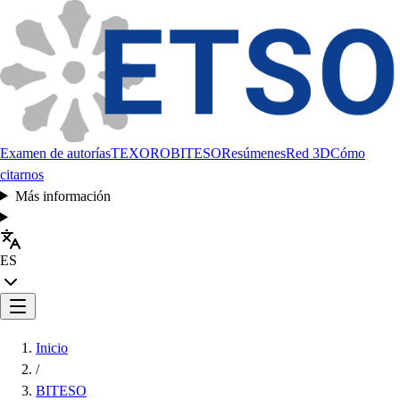
Examen de autorías
TEXORO
BITESO
Resúmenes
Red 3D
Cómo
citarnos
Más información
ES
Inicio
/
BITESO