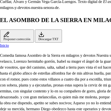
Cuéllar, Álvaro y Germán Vega García-Luengos. Texto digital de
El a
milagros-y-devotos-nuestra-senora-de.
EL ASOMBRO DE LA SIERRA EN MIL
Proponer corrección
Descargar TXT
Inicio
Comedia famosa Asombro de la Sierra en milagros y devotos Nuestra señora delos de don Julián, manzano sino el eco cosiento segunda parte personas que hablan en ella Diego de Alvarado, Alonso tomas de velasco, Lorenzo hermitaño gorrón, Isabel su muger el ángel de la guarda Flora criada Antonia cautivo Gonzalo, llore yo vaba, una nuestra señora a Luzbel, con un lobo de fuego Salí, esa laguna confe lóbrego amo de vosotros, que del canismo, salta, saltad a tierra pues vista el sol hacerle guerra sois sole cruel aunque el sol y la luna como ociosos está cuando Luzbel, halla en mi creación fueron mia, Levante suspendones, hasta el globo afinco de estrellas alfombra fue de mis altivas huella, para poner en arma suscesiones prevenid vuestras huestes con cobdicia queriendo mi ambición pues tu silla sobre el aquilón, en poder y ambición con el romor, pues como estos villanos a cuatro dia por a escotilla, triunfar pretenden con intentos que no se viva más de las causa de este mi altivo ser, pero ¡ay de mí que sola una miento sus ordenes guardamos con sobera, planta y a ejecutarlas, pronas estas supera la cerviz de mi garganta y en astucia, andarles guerra Sola una María hasta que vengan todos a mis manos a quien cultos le dan aquel día Diego de Alvarado de ermitas, con singular contento y lo en su compañero de gorro, gloria de su nacimiento pues de los ojos parecido donde le tengo mandado guerra al infierno el maestro de la otra al hombre vida, está muy desazonado. y con gran melancolías, es quien más me molesta, porque de noche de mujer ministros, sal y haced palestra, que trabajan de y con lluvia y maña, asombra con horrores la cara poniendo alos lascivos, en la obra ese dispendo, apetito se subes nocivos; Aqueso yo no lo entiendo me tiene más qué manda tanto que del oriente al negro Lire si los oficiales alma no dejé, en fin, que ese querones, empiezan la su tarea, no deje su mercida, hermano Diego obedezco hasta este operarios y devotos, lo demás os lo provea, que templo erigen a esta aparecida porque aqueste cuarto está con la muerte con mujer soy sedas, del alqueríbete perfumado, y en atormento eterno sin duda que lo por sumas, pada para siempre en el infiero algún polvorista honrado todos sin excepción, los bajad a los señor de razón adonde proserpina, al heremítico empleo, de del siglo, apetezco, nada del mundo deseo. que era estar en su ciudad con una judicatura, la conciencia, no segura sin decir nadie verdado que era ser sus ciudadanos, con de mundos y quimeras, haciendo las burlas veras, hasta llegar a las manos que era ver hombres viciosos, compre para la malicia sin temor de la justicia andar siempre escándolos que era ver en conclusión mercaderes tratantes engañando por instantes con el crimen de estación y que será ver en summa, que con atormento eterno por pesar esto el luz, que lo paga, en el infierno amor te doy puesto que me has apartado, de un riesgo tan declarado como una judicatura, gracias te doy también verse soberana, pura, pues te has dado de hacerme Tu esclavo, el más en señor para más en grandecerme Bien se ve soy vasa y guía, adonde la gracia estriba, y así todo el orbe diga que Dios te salve María el demonio la falacia, quiso obscurecer tus dones pero todas las naciones de llenares de gracia de esto el ángel es testigo pues halla en su lega, te dijo con alegría El señor es contigo bien manifiesta quién es pues en cualquier parte es cierta se hará que