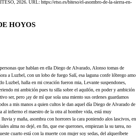
BITESO, 2026. URL: https://etso.es/biteso/el-asombro-de-la-sierra-en-
 DE HOYOS
cauteloso, no te permite que obras de mi soberbia ambición lo que conviene a su solio que con ardides dispongo de cuyo recto juzgado, y así de luz el minio serás siempre vil despojo hace guerra al orbe pues tu soberbia te puso porque vuestro general en estado tan penoso, empuña el basto heroico, Juan Alonso tomas de que la divina justicia Es muy arreglada en de la devoción estado Custodio, tú no me arguyas, he pasado aver la obra que están de más tus pasos que para templo se erije, sólo te digo, que yo a esa celestial aurora he de asaltar es foros, como en la parte primera y he de ganar, hoy más almas le consagre, muy de veras que hojas sustentan los troncos un par de bueyes, qué harás, que encluye arenas el mar las piedras y las maderas, samos el orbe todo no quisiera no faltar Pues que yo lo padezco Yo sin honra yo sin fama, que cesase la obra yo del vilipendio el blanco, mas veo que todo sobra y es Juan Alonso, la casa que es portento singular Muera el adultero, aleve, que es ver que apenas labraron que el casto hecho profana, unas piedras angulares de mi honor. que estás se acrecentaron fantástica ilusión de de unas amillares, del sueño y como de vanas que es ver, pues que las maderas en su disparada idea, no se arrastraron cuarenta apariencias que contrastan y hay número tan crecido al más despierto sentido que ya se pierde la cuenta hasta sus remotas causas que es ver, pues el material le tirarme quiero antes de la arena y de la cal. que don Fancisco, despierte tan estrecho y limitado, que puede hacerle armona, que dudaban los maestros el hallarme aquí presente a ver la obra, comenzado, traidor, y aleve sueño que es ver que estos materiales, con que facilidad miento sobran todos amontones, imprimiendo halla encarado, que acaban las cornisas del de obscurecerle los cases, y sentillones Juan Alonso tomos muera. que es ver Muera Isabel, pues se atreven, a establecer mi deshonra pero reclinado un hombre contra las divinas leyes miro a la margen de un pir, pero yo, mas como cuando vociferando, entre sí, tan impensado accidente quiero acercarme oírlo, accidente, miente el la Aparécese a Francisco a la cortina, y natural fue esponderse, le costado al pie de un pero con Carpa y en la mano una pistola, El fuego y comunicarte, ocasión para gente que al matrimonio se debe porque cuando el agresor más cuando, mi Isabel de muchos antecedentes infinito, aunque imprudente infiero, su gran lealtad por delante del cadáver pasa, su indemnidad, evidente de quien dio la muerte su castidad lo de muestra naturalmente el cadáver Su virtud lo desvanece, la sangre, aunque fria vierte su cariño lo atropella, como quien dice mirad su semblante lo os vierte quien medio la injusta muerte miente la lengua traidora, o yo, como padezco que me indujo a que creí, muerte juve por la injuria una presumas, la loca, que contra mí se establece, una en tempestiva suerte y entregado, estaba al sueño nata, tan infamo, que es símbolo de la muerte y una escandalosa muerte natural esta escopeta, Luzbel, y le dice alos por la misma causa vuelve de su dueño señalando lamente porque en fama, con su artificiosa vos, el q