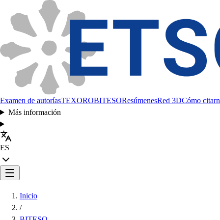
Examen de autorías
TEXORO
BITESO
Resúmenes
Red 3D
Cómo citarn
Más información
ES
Inicio
/
BITESO