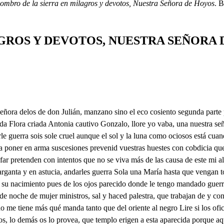
sombro de la sierra en milagros y devotos, Nuestra Señora de Hoyos
. 
AGROS Y DEVOTOS, NUESTRA SEÑORA
 eres bendi entre todas las mí, el demonio vestido cuando supo tu pre él quedó como la pez, pero atendido es el fue el castillo de mas depósito verdadero fue de aquel manso cordero, que es de tu vientre esas Canten, pues con alegría esos coros celestiales, pues consta de las anales que eres santa María que más atributo en vos pudo a ver más elojiado que su carnos del pecado por ser vos madre de Dios, pedirse unos y otros en común aclamación para alcanzar el perdón Ruega por nosotros, aliende hoy a tus favores sin mirar nuestros delitos porque aunque son infinitos somos en su pecadores nos siempre protectora Mirad que os lo suplicamos, humilde os lo rogamos, que sea ahora y en la hora despuniéndolo de suerte que en la gran Jerusalén mule, nuestra muerte por la eterna vida ameno Sale Luzbel al paño. Ya empieza a obrar mis furias, aquí de todo el infierno pero este hipocrita, está, mis ideas destruyendo porque esta mujer le oye, con singular atención Mátala no te detengas inmóvil, está también denme los cielos paciencia he de lograr aquí tirarme quiero ante por ahora mi pretensión que don Francisco, me ser, Pese a toda mi rabia, mas ya se va y otros vienen que al oído de Isabel que esta mujer desvanecía, Empiece aquí mi furor No miras que ahora te hues, mis empresas, pues yo haré con la liga, si te ausentas, nos hacen la obra sale el Ángel y más cuando te agusto porque ya se oye rumor, que has de hacer maldita bestia, e doña Isabel en oposición de aquel Iris de paz, por puerta diferente sin mira, quieres, por que yo pueda que de muestra eternando beneficios Triste, pensamientos míos ser reina de todo el orbe satisfacer tanta deuda haras imaginaciones Quién quebranta tu cabeza y si había para mí sin luz, su ciencia mesma soy, Pues yo, arrando esos pinos, Funesta, y lóbrega noche no quieras que más te advierta luz, adonde mis pasos guías, que visten de esas contornos, oyo de don Francisco Luzbel, donde dirige y menerte esos riscos, elevas o la mata, Pero cielos! No es aquel con vegetables pinos, la he muerto; porque aquí don Francisco mi ansorte, de quien su madeja pero, está una vida arriesga, quien así mesmo se injuria el enfurecido roto prumpiendo sin razones y cuanto tantas me quita teniendo sobre sus hombros Pero cielos es aquella no satisface con ella ese tachonado lo vos, que emparo los crito sula, que en Juan Alonso desquiciando yo sus astros e mi honor, con liviandad sacaras tu saña fiera trastornándolos todos destos y disformes pues asido el ofensor esparcido en Mongibelos, Luzbel al oído de don en tan infame, cautela y en volcanes ambiciosos, ¿Qué esperas que no le matas, bien, mueran entrambos serán con bustos materias sabe yo, así mi ofensa voz que también me aconsejo Pero inmóviles las plantas de dónde naces, porque sin reservar flor, ni planta a dar un paso no aciertan de quien es se lo agradez, era bruto, dira, escollo, hasta el brazo que el acero de tu mesmo honor procede, que en cenizas no con fuera violento, su resistencia padecia, el que del bello ese elemento, logro y con labia e aplicada, fue formado, que solo arrastraré, cauteloso, aqueste primero en todo del hombre el promete son que es el alma cuyo espirtu y vete a los tenebros, en fartareos la labozos, la la poco infernales, pagará compropensión donde en tristes sollozos, lamente tu perdición sus mal nacidos rojos, en tormentos horrorosos, Allá más que tú nada puedes, sin su Dios todo logrado el sin 