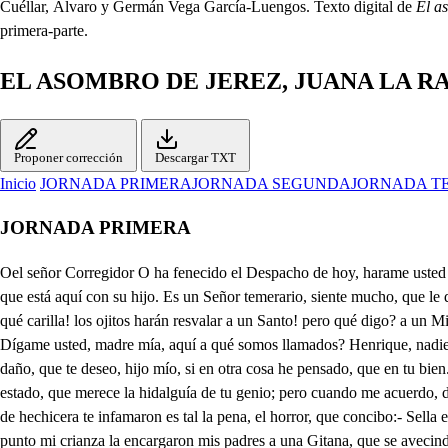
Cuéllar, Álvaro y Germán Vega García-Luengos. Texto digital de
El a
primera-parte.
EL ASOMBRO DE JEREZ, JUANA LA R
Proponer corrección
Descargar TXT
Inicio
JORNADA PRIMERA
JORNADA SEGUNDA
JORNADA T
JORNADA PRIMERA
Oel señor Corregidor O ha fenecido el Despacho de hoy, harame usted merced de decirle, seo Mastranzos, que Juana, la que en Jerez, (por su traje extraordinario) naman la Rabicortona, le quiere a solas un rato, y que está aquí con su hijo. Es un Señor temerario, siente mucho, que le quiten las horas de su descanso; mas no obstante, misa Juana, ya save usted, que yo ando por servirla. Estoy en eso. Le soy muy aficionado: qué carilla! los ojitos harán resvalar a un Santo! pero qué digo? a un Ministro revelión, y estelionato? O soy y o no soy Portero? Qué decís? Que voy volando: calla, humanidad, que yo te lo diré a pellizcazos. . Dígame usted, madre mía, aquí a qué somos llamados? Henrique, nadie te llama, que yo soy la que te traigo, a ver si a tus travesuras algún remedio las hallo. Con qué intentas mi castigo? Véngame a mí todo el daño, que te deseo, hijo mío, si en otra cosa he pensado, que en tu bien. Ya yo extrañaba, que en tu espíritu bizarro, y en el amor, que me tienes, cupiese ese doble trato. Ojalá, madre, pudiese ponerte en aquel estado, que merece la hidalguía de tu genio; pero cuando me acuerdo, de que en Jerez, desde tus primeros años, con los portentos que hacías, fuera del uso ordinario, por Maga te persiguieron, ̱ pero con tu natural de hechicera te infamaron es tal la pena, el horror, que concibo:- Sella el labio, que pues el Corregidor parece que está despacio, de lo que hasta aquí ignoraste, quiero dejarte informado. Yo, Henrique, nací, y al punto mi crianza la encargaron mis padres a una Gitana, que se avecindó en el barrio, llamada la Conejera, moza de chiste, y de garbo, y docta en la facultad de sus mañas, y sus tratos. Eran mis padres tan pobres, que no pudiendo el salario pagarle de mi crianza, en su poder me dejaron, hasta los doce años mis, yéndome ella doctrinando, y enseñándome Oraciones, cuyo sonido era santo, y bueno; pero debían de tener oculto el pacto, a que jamás asentí, luego que me declararon, no ser seguro usar de ellas, varones justos, y sabios. Es verdad, que obré, antes de esto, prodigios extraordinarios; mas luego que lo he sabido, tan del todo lo he dejado, que las deseo olvidar, aunque hasta aquí no lo alcanzo. Muertos mis padres, casé (por haberse enamorado de mí) con un Caballero, de los primeros Hidalgos de Jerez, que pretendiente de un ilustre Mayorazgo, murió acosado de pleitos, quedándome en ti un traslado (como yo sé) dé un objeto, . que amé, y serví, para cuando se gane el pleito, tener con que vivir descansados; tan atrevido, tan alto, tan generoso, a quien dan inotivo, haberte enseñado todas las habilidades, que en este siglo en que estamos, hacen un joven amable, que es galán, y es cortesano, después de tener noticia (pues en Italia has estado) de los usos, y costumbres extranjeros (que es del caso también) temo, Henrique mío, que introduciéndote tanto con todos, pueda la envidia lograr: , . Aquí está mi amo. El Corregidor, callemos. Señor, a tus pies estamos mi hijo, y yo. . Hola, Mastrancillos, tráeme aquel pliego cerrado, que está sobre mi bufete: qué ay, Juana, se ofrece algo? Yo vengo: . Es este su hijo? Sí, señor. . Bello muchacho! agradable frontispicio, buen bulto, mejores cabos! huélgome de verle, es como me le han caracterizado! Honráis, señor mi humildad. Talos juzgo; yo soy claro: y aún por eso este lugar me tenéis alborotado. Yo, 