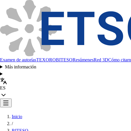
Examen de autorías
TEXORO
BITESO
Resúmenes
Red 3D
Cómo citarn
Más información
ES
Inicio
/
BITESO