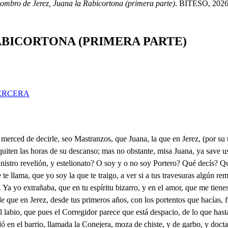
sombro de Jerez, Juana la Rabicortona (primera parte)
. BITESO, 2026. 
ABICORTONA (PRIMERA PARTE)
ERCERA
señor? . Él; le parece, que no lo sé todo el trasto? Señor, por eso venimos, en lo que sucede, a hablaros. Juana, (qué mujer tan linda! . si hechicera la flamaron, lo habrá sido con los ojos, que por Dios que son un pasmo! aunque soy Juez interino, mientras el Rey (dilatados siglos nos le guarde el Cielo prove este Jerezano ilustre Corregimiento, pico un poco en Abogado; sé, que tengo dos oídos, y han de destinarse entrambos, uno, al Fiscal, y otros al Reo: el vuestro es aqueste; al caso. . Señor, yo nací:- Querido, si ahora quieres encajarnos desde tu natal tu informe, no acabarás en un año. El abreviará: ya, Henrique, ves el genio estrafalario de este hombre. Advertido estoy. . Vos veréis, como no os canso: señor, yo he vivido siempre con honor, y con recato; y habiendo nacido pobre, para vivir, he tomado el rumbo de ser Maestro de Guitarra, y enseñando a Damas, y Caballeros el nuevo estilo Italiano de cantar, y de tañer, como puedo; voy ganando mi vida. Es muy justa cosa; y aún yo en eso mismo trato, pues, como buen Juez, me toca poner en solfa unos Autos. Adelante. . Entre otras casas, donde me hacen agasajo, una es la de Margarita vuestra parienta. . Oiga el diablo. Dónde a ella, y a sus criadas doy lección. . Pero gastando con ella muchos gorjeos, con ellas pocos trinados. Yo, señor: . Seo Musiquillo, si andáis tan desalumbrado, que despreciando las notas, no conocéis los espacios, que hay de ella a vos; yo he dispuesto: Qué? . Que os enseñe la mano un Verdugo, y el compás, con que debéis gobernaros: yo os he hecho seguir de noche, yo os he hecho contar los pasos, y yo sé:- Aquí está el pliego ya. Dame. . Hele estado buscando. Quién te habla nada, estantigua. Lo seguro es enmendaros: . no quitaré a mi parienta su diversión; pero os hago esta advertencia: sabed, que a mi sobrino le trato boda con ella. . Ay de mí! Él es un poco atronado, y no lo podré evitar, si un día os rompe los cascos. No me harto de ver la moza! . más paciencia, que un Letrado, en llegando a empuñar vara, ya no puede ser humano. Son los émulos, señor, que tiene mi Henrique tantos, por sus naturales prendas, que eso lo habrán somentado, (largo, para perderle. En leyendo este pliego, que no es amiga Rabicortona, se unirán interrogatio, responsió. , . Habrase visto hombre más extraordinario! No ignora Henrique, señor, que es Margarita un milagro de virtud, y perfección, que es su linaje elevado, oio y que él, por ser hijo mío pierde cuanto granjearon los méritos de su padre; y así: C A buen tiempo ha llegado esta orden. . No discurráis: Nada discurro: a Mastranzos, haz que suban los Ministros, cierra esas puertas, volando. Hola, Corchetes? . Qué es esto, señor? Oh, picaronaza! esto es con nuevos delitos prenderos, para ahorcaros. Pues qué novedad tan presto os vuelve en ira el agrado? Qué he cometido de nuevo, para todo este aparato? Haz que Italia te responda, pues de allá te hacen el cargo. Ay, madre, que soy perdido! Hijo, pues qué es esto? Es tanto, que si me cogen, soy muerto. . Qué dices? Prendedle. Daos a prisión, . Antes mi acero: Henrique, suspende el brazo. Ya yo me perdí, señora, y es fuerza morir matando. En la casa no hay balcones, las puertas ya se cerraron, no hay más medio, que rendirse, no procedas temerario. Señor, piedad. . Juana mía, cuando no logra tu llanto vencerme (ella es una perla!) discurre (terri