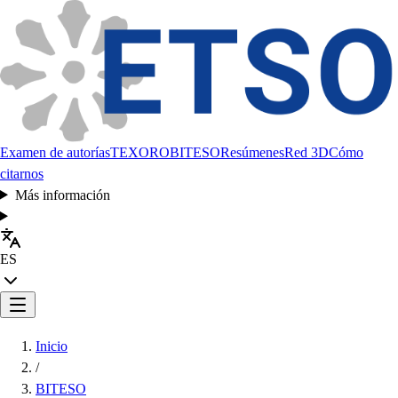
Examen de autorías
TEXORO
BITESO
Resúmenes
Red 3D
Cómo
citarnos
Más información
ES
Inicio
/
BITESO