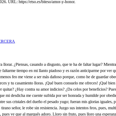
26. URL: https://etso.es/biteso/amor-y-honor.
ERCERA
ha descubierto el delito a los sentidos, aunque los tienes dormidos, temes la sombra del muerto. Injusta fue tu querella. ¿Yo te he muerto? Blanca, advierte, rigurosa como bella, que, publicando mi muerte, callo el instrumento de ella, pues, cuando pierda mil vidas, son por amor bien perdidas, mas, si a dar la causa pruebo, he de reventar de nuevo la sangre por las heridas y, así, por que el monumento no quede otra vez sangriento no me atrevo a pronunciar que me has llegado a matar con él, sí, de un casamiento. Mi padre pudo vencerme, que no podrá mi obediencia sin su licencia atreverme. Pues ¿cómo sin su licencia te has atrevido a quererme? Más inobediencia ha sido la que a tu padre has tenido y mayores las ofensas dejarte hablar de quien piensas que no ha de ser tu marido. Siendo igual el pretensor, la mujer no ha de mudarse porque es guardián su honor más obediente en casarse con hombre a quien tuvo amor. La primera fe empleada causa afrenta despreciada y, para el vulgo inclemente, ira al tálamo obediente, pero no del todo honrada, y no es honroso interés de maridos vigilantes y tema, Blanca, el marqués que la que amor tuvo antes puede ofenderle después. Por interés te has vendido a tu esposo y has querido tu flaqueza desmentir disfrazando el recibir con la capa de marido. ¿Qué le aprovecha al forzado entre su piadoso lloro ser las velas de brocado, la popa de ébano y oro? Si duerme al remo abrazado, ¿qué interés se puede hallar que baste él solo a templar el disgusto de un marido que llega a ser admitido sin darle el alma lugar? Perdona si mi dolor hace entre tantos agravios, como le has hecho a mi honor, que te confiesen mis labios que eres mi primero amor, que, aunque tú lo has conocido, por los efectos que ha habido, hijos de honestos favores, como hay agravios mayores, a defenderme he salido. ¿A darle cuentas te pones y perder el tiempo dejas? Si amor buscando razones suele dilatar las quejas para perder ocasiones mientras nuestro padre viene, advertid lo que os conviene. Pues ¿qué me ha de convenir, si no casarme y morir? Muy buen aliño se tiene. En tu generosa mano está, discreta Isabel, el librarme de un tirano y de un padre más cruel que vio el incendio romano. No sé palabra de Roma. Clara, este diamante toma y mis temores desvía. Ya hay diluvio, pues envía juntos el cuervo y paloma. ¿Quién es el cuervo, Clarilla? Será la que no volviere. Serás tú. ¿Y es maravilla? Paz de olivas hay que espere. También hay carne en Sevilla. Dime, Fernando, ¿qué esperas? ¿Qué buscas si consideras tan sin remedio tu amor? Hacer el triunfo mayor, muriendo a tus manos fieras. Dionisio, el feroz tirano de Sicilia, cuando entraba, la ciudad armada en vano, cuerpos sangrientos pisaba muertos por su propia mano y los dorados laureles, dignos de eternos pinceles, manchaba en duras heridas, que en despedazadas vidas se gozan manos crueles. Blanca, ya estás vencedora de un alma, ciudad rendida, imita a Dionisio ahora, despedazando una vida que en los agravios te adora. Una fe y un corazón buenos para triunfos son, pues en mi copio, si lloro, darán a tus carros de oro soberana ostentación. A tus pies estoy, señora, llega al tálamo dichoso bañada en mi sangre ahora por que en brazos de tu esposo te corones vencedora. ¿Que te casas? De homicida me dejas enternecida, el laurel vuelvo a tu mano, tú eres Dionisio el tirano y yo la ciudad vencida. Advierte 