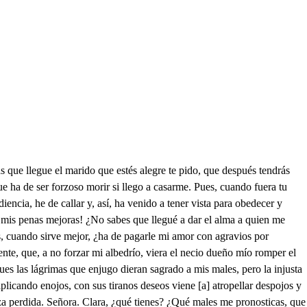
que la razón dice, sin mostrar pasión, que han de preceder agravios para que venguen los labios ofensas del corazón. Si ninguna causa ha habido, ¿cómo olvido puede haber sin agravio recibido? Señora, ¿no echas de ver que está violento el olvido? ¿Cuántas veces, Blanca mía, me tuvo la noche fría por más que verdades huyas, bebiendo lágrimas tuyas, hasta la risa del día? ¿Qué¡e te casas?, mas el punto en que has de verme difunto no lo sepa mi temor por suspender el dolor mientras no te lo pregunto. Con tal priesa se abalanza el tiempo y de suerte junta con mi muerte esta mudanza que en mi boda y tu pregunta aun no cabe la esperanza. A mi injusto padre espero y al dueño tirano y fiero de un alma que ha sido tuya seré en un instante suya. Y yo moriré primero. Posible es que esté cerrada la puerta del esperar. Tu esperanza es mal fundada porque quien te la ha de dar está ya desesperada. Pues yo, que miro mejor el riesgo de nuestro amor que ya vencida pelea, buscaré el medio que sea más conveniente a tu honor. ¿Dilatará el casamiento un inconveniente honrado? Por imposible lo siento porque amor nunca se ha hallado con maduro entendimiento. Haber prudencia en amor es el opuesto mayor que en las experiencias toco: espada en manos de un loco y herencia en un jugador, mas, Fernando, si los cielos... Ya entiendo tu voluntad. Haré, sin darte desvelos, del amor urbanidad y discreción de los celos. Yo trazaré de manera que se dilate siquiera hasta que el tiempo nos guíe. Pues tu fe no desconfíe. ¿Qué podré esperar? Espera. ¿Espera? También podrás confirmar con tiernos lazos la esperanza que me das. Advierte que son mis brazos para mi esposo no más y es bien que entiendas primero, si darte esperanza quiero, para premiar tu afición que de ella a la posesión cabe el marido que espero. Mujer que noble ha nacido tanto honor ha de guardar que el más injusto marido aborrecido ha de estar y no ha de estar ofendido. No esperado es tu rigor si me confiesa tu honor por dueño de tus amores. ¿Cómo me niegas favores, hijos que engendra el amor? Suele el reo confesar el delito que le infama al que le ha de condenar en secreto, mas, si llama testigos vuelve a negar. A solas te he confesado la culpa de haberte amado, que en la mujer principal el dar de su amor señal es delito declarado. Favores son enemigos con que mi opinión infamas con la máscara de amigos y, así, niego cuando llamas favores para testigos. En tus discursos, tan llenos de honor, si de susto ajenos, tan grande placer me das que a favorecerme más quizá te estimara menos. Ardides de amor, llegad y urgente ocasión buscad que estorbe este casamiento, gobernad mi entendimiento y prended la voluntad, que, si dejáis atrevidas las potencias, mil trofeos han de alcanzar homicidas; irán armados deseos y yo iré abrasando vidas. Necia es tu solicitud. Respóndeme a todas juntas, no se me vaya en preguntas la flor de mi juventud. ¿Con qué intención has traído entre confusos temores pensamientos acreedores para el caudal de marido? El que se llega a casar, si bien su tormento aliña, se ha de cerrar de campiña como el que se echa a nadar. Déjame entender la historia. Señor, ¿tú eres el marqués? ¿Vienes de la corte? ¿Y es de doña