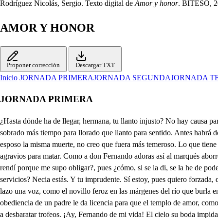
Rodríguez Nicolás, Sergio. Texto digital de
Amor y honor
. BITESO, 20
AMOR Y HONOR
Proponer corrección
Descargar TXT
Inicio
JORNADA PRIMERA
JORNADA SEGUNDA
JORNADA T
JORNADA PRIMERA
¿Hasta dónde ha de llegar, hermana, tu llanto injusto? No hay causa para llorar. ¿Piensas, casando a disgusto, que te ha de faltar lugar? Mientras que llegue el marido que estés alegre te pido, que después tendrás sobrado más tiempo para llorado que llanto para sentido. Antes habrá de faltarme tiempo en mi llanto piadoso y es razón anticiparme por ver que ha de ser forzoso morir si llego a casarme. Pues, cuando fuera tu esposo la misma muerte, no creo que fuera más temeroso. Lo que tiene menos feo me viene a ser más dañoso porque, como he de guardar obediencia, he de callar y, así, ha venido a tener vista para obedecer y agravios para matar. Como a don Fernando adoras así al marqués aborreces y tu casamiento lloras. ¡Qué buen consuelo me ofreces! ¡Qué bien mis penas mejoras! ¿No sabes que llegué a dar el alma a quien me rendí porque me supo obligar?, pues ¿cómo, si se la di, se la he de poder quitar? ¿Hay contra su amor indicios? ¿Da celos por beneficios? Pues, cuando sirve mejor, ¿ha de pagarle mi amor con agravios por servicios? Necia estás. Y tu imprudente. Sí estoy, pues quiero forzada, que mi desdicha me cuente sufrida por ser honrada y humilde por obediente, que, a no forzar mi albedrío, viera el necio dueño mío romper el lazo una voz, como el novillo feroz en las márgenes del río que burla entre sus cristales del dueño el pesado yugo; fueran mis glorias iguales, pues las lágrimas que enjugo dieran sagrado a mis males, pero la injusta obediencia de un padre le da licencia para que el templo de amor, como tirano señor, le robe sin resistencia. Juzgo sus intentos feos, pues, multiplicando enojos, con sus tiranos deseos viene [a] atropellar despojos y a desbaratar trofeos. ¡Ay, Fernando de mi vida! El cielo su boda impida, pues ve que al marqués adoro. Lloro sin fruto, pues lloro una esperanza perdida. Señora. Clara, ¿qué tienes? ¿Qué males me pronosticas, que tan descompuesta vienes? Si en tu llanto los publicas y en mi temor los previenes, ¿cómo remedio no das, Fernando? Turbada estás. ¿Qué dices? Digo, señora, que olvida, como te adora, tu honor. Declárate más. Sin que tus peligros mire ni su pretensión mejore quiere amor que a verte aspire. Por que mis desdichas llore y su atrevimiento admire, ¿dónde está? En la sala espera, detrás de un tapiz. Quisiera verle el alma..., pero no, que la licencia negó quien mi riesgo considera. ¡Ay, honor! Dile a Fernando que se vuelva... Escucha... Aguarda. No es tiempo de estar dudando. Como el alma se acobarda, está el corazón temblando. ¿Qué me aconsejas, hermana? ¿No ve lo que pierde o gana quien cautivarse desea? Cielos, haced que la vea. ¿Por qué has de ser tan tirana con tu belleza? Si llega Fernando, la ha de obligar, que alcanza el amor si ruega. Corre presto. Yo hay lugar, porque amor respetos niega. Ya entró Fernando. ¡Ay, honor! ¿Dé qué has perdido el color?, mas hallo en tu frente escrito «sombra que sigue al delito llamaron siempre al temor». En tu casa estás guardada, ¿en qué temeroso abismo vives para estar turbada?, mas teme dentro en sí mismo quien tiene el alma culpada. El que de noche camina cualquiera sombra imagina que es un feroz salteador y es el ladrón el temor que vio en la sombra vecina. De paz, como fiel amigo, vengo y el verme te asombra, sin ver, cuando más te sigo, que no soy más de una sombra del miedo que va contigo. Sombra soy, pues ya me has muerto y, como se 