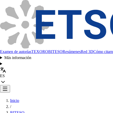
Examen de autorías
TEXORO
BITESO
Resúmenes
Red 3D
Cómo citarn
Más información
ES
Inicio
/
BITESO