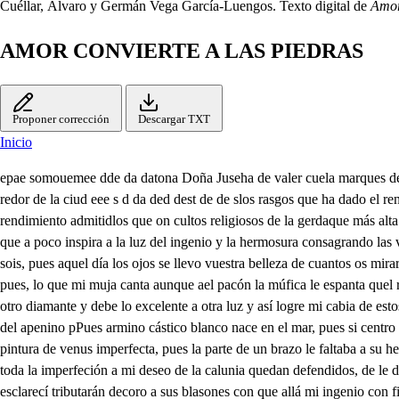
Cuéllar, Álvaro y Germán Vega García-Luengos. Texto digital de
Amor
AMOR CONVIERTE A LAS PIEDRAS
Proponer corrección
Descargar TXT
Inicio
epae somouemee dde da datona Doña Juseha de valer cuela marques de prado mujer dél s don Juan, tran de penaranda si y herera lo pe no genito del don fran man de e d dedee de u muado y pe curado de la tes redor de la ciud eee s d da ded dest de de slos rasgos que ha dado el rendimiento en acentos y metros sonorosos, y recícito en obrequios el contento a la unión más feliz de dos dichosos se deducan a vtro rendimiento admitidlos que on cultos religiosos de la gerdaque más alta es más propicio a veces la humildad del sacrificio duelo de mi pluma a tanto aspira que aguila a vuestro sol feliz procura los partos conocer que a poco inspira a la luz del ingenio y la hermosura consagrando las voces de la dira mi afecto a vuestra luz donde asegura de mi ingenio los hijos, aunque tardos legítimos hacer los más bastardos, hermoso pabón sois, pues aquel día los ojos se llevo vuestra belleza de cuantos os miraron, la armonía ojos ledio del pación, pues con destreza Mercurio adormeció con acelodía aquel que los perdió por su rudeca no os canse, pues, lo que mi muja canta aunque ael pacón la múfica le espanta quel rayo mácico del oriente mlarorasgo del sol que a fastar día alumbrará su luz resplandeciente ieno a cona de las bruto nace y le labra la forfía de otro diamante y debe lo excelente a otra luz y así logre mi cabia de estos diamantes brutos la ludeja darlos luz a la luz ocesa belleza yfuera delelemento cristalino el coral del clauel ámulo dace si antes ramo se vio del apenino pPues armino cástico blanco nace en el mar, pues si centro divino mudan mis venjos y elemento hace consagrándose a vos otras colores Es fuerza que le den vuestros primores falto apeles, dejando una pintura de venus imperfecta, pues la parte de un brazo le faltaba a su hermosura y aunque acabarla nunca supo el arte de ser logro pestimada la ventura pues si yo una pintura a dedicarte lego rendido que suplas creo toda la imperfeción a mi deseo de la calunia quedan defendidos, de le des con vuestra procteción estos borrones pues al respeto cederán rencidos de los que émulos fueren las razones, que a vuestros imbres siempre esclarecí tributarán decoro a sus blasones con que allá mi ingenio con fineza el escudo mejor en su nobleza pues que a vuestra unión pudo mi aliento inspirado de Apolo dar dichoso asunptos al festín con rendimiento logres el obseguio venturoso que en paz festiva con Félix aumento viváis amantes y el más glorioso rbol que ilustre vuestra estirbe aclama felices frutos pendan de su rama Besa la mano den su más afecto servidor den Pedro tran lanine y sagredo de de dat de lan qe e e e e q e e ela de e ue te e e d so. de po e e celo d el enae de m peo d e uelo d qe e de qe e de d epper fao de e e pasn pe a quena e do e e peo qe ee qee ea des qea e e e e e o cella q qua de p emee deso e qe renas se es or ees dsee d eelo qe de men sueru puee a de e qe e pen ee vee neea qe mma qea pre ten e e e e d qe dee par dega enta la cosa de las para la dacuel emino la licanta que sonoros aluorocos que alegre festividad entre latierra y el cielo esca que llegó a escuchas el cielo y la tierra compitiendo están Ella pide mucho y el concede más la tierra pide y el cielo promete, bien lo se a Ella quiere temerosa y él la pretende olcanzar y en la unión más firme Amor llega a junta sio aciono de es dos firmes alvednos en una voluntad? ya de mi sentir valejos la razón que en