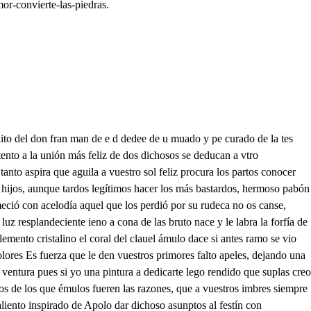
or-convierte-las-piedras.
yor parte a las iras de un Dios a las de marte ¿Qué furor es a quese que te inflama tienes celos, señor de alguna dama, mas dírásme que soy un ignocente, pues jamás se arendido el que es valient y donde amor no hay, celos, tampoco. mas no fueras valiente a no ser loco Calla la parto, no me acuerdes calla la lid de mi furor que en la baltalla de mi afecto y rencor crece la ira por no a pagar la llama, que respira intrepido mi aliento por hallarme sujeto a un rendimiento Ése es amor, mas como aarte pudo vencer estando armado, amor desnudo Esa es mi pena, aquese mi desvelo, pues siendo yo planeta, a quien el cielo de mi ciento temblara. a no ser mi valor quien le amparara un rapaz ha podido, siendo mío que arastre mi pasión a mi Albedrío Amor y soldado, a Dios Tú serás pobre en extremo. pues que junto a la pasión los desamparados vemos. Pero dime donde vamos con este marcial estruendo a Pafho ciidad famosa Das Pues ¿a qué efecto si no me echas a perder, lo que contarte deseo de lo diré de tu voz pendiente está mi silencio dlar Ya voy contigo. como a espacio caminemos. A aquesa ciidad de Papo que ilustra a este antiguo reino de chipre, siendo gigante si en a conade las que organizado en lo excelso deoso de ese risco se desvía de la tierra como es cielo es de Venus posesión aquel divino protenpto en quien la naturaleca gasto todo lo perfecto mas no le costó al estudio mucho su hermosura, puesto que era fuerza el ser hermosa si ilustres sus padres fueron la blanca espuma del mar y la intervención del cielo aber sido esta ciudad feliz en lograr su imperio de le fue porque el ado dispuso que en ella tomase puerto en una concha o Bajel de su hermosura compuesta de si deelo pues eran remos los brazos de blanco Marfil tan terso que se dudara en él agua cuál era cristal más bello lasvelas que al viento daba era el hermoso cabello que en defensa de la envica de acabache se le hicieron la frente era plaza de Arma sieo por lo espaciosa en extremo Arcos las cejas, los ojos era lucidos santelmos timón la nariz la boca con ser un rasgo que no era el valor del bajel por bastar buenos alientos los dientes de popa a Proa eran gallardetes, siendo dos bellas sartas de algofar árbol mayor era el cuerpo lo gentil, aunque era ttan delgado por el medio que fue mucho él no quebrarse Ancoras los pies pequeños y tan breves que dudaron si tomar tierra pudieron Esta pues deidad hermosa tomo tierra en pafo, siendo admiración su hermosura de los humanos, pues ciegos Idolatras la adoraron alistante que la vieron hasta el cielo aquesta fama llego, pues hubo en el cielo quien envidio su hermosura pues las discordias nacieron. Yo hasta entonces que no había de este hechizo lisonjero de amor sabido no hizo operación el veneno de la voz de su hermosura y así en ocio contento una manana baje de ese trono que poseo a ejercitar en las fieras lo belico de mí es fueño aquesta cudad de pafo y estando el monte corriendo por señas que fue un dragón de mi brazo vil trofeo más de paso tte le pinto de te e da para pagarte lo atento hace del risco en eja ruda falda que a trechos se guarnece de esmeralda un hermoso repecho donde una boca o una cueva ha hecho el agua con rudeca por adond