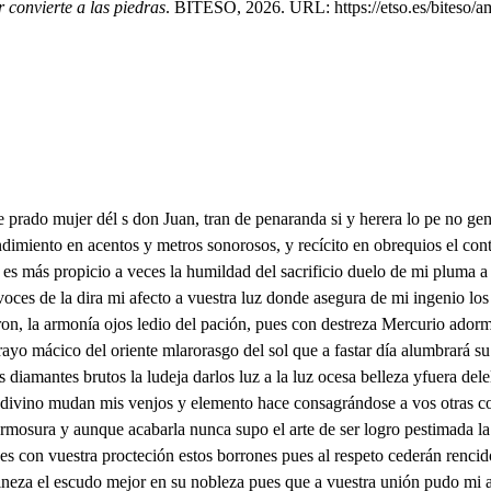
 convierte a las piedras
. BITESO, 2026. URL: https://etso.es/biteso/am
 esto a de s le quién el nudo indisobuble de este lazo estrechara Yomingo es quien hune con nudo congugal lazo que solo el cielo le puede desatar Iomineo, cómo siendo yo el regocijo hoy a dar no bienes parte de aqueso Eso mi voz lodirá y como que lo dirá el cielo y la tierra compitiendo están Ella pide mucho y el ofrece más elo de lo que pregunto d e d Di suena mucho. gn no hay tal pues el cielo promete de una dedad y favor la pide amante un alán y ese cielo, di quién es Eso mi voz lo dirá, y como que lo dirá pues dinos quién eres tú dso. ver Pues ¿cómo estás leg dieo. porque se hace gela ver el berti ya a la bada como no eres vembra Leo como porque se pueda encontra verdad una vez en el hon ya que en la mujer laa Pues dinos quién es el cielo dedo Eso mi voz lodira Ver Jufeha es el cielo luz tan celestra que ciega a lanebrando una volunta Y el amante di quién es? Elo mi voz Fodá y como que Juan es Narciso que viéndose del cirstal de su esposa en él e llega a retratar pues decid sus perfeciones di do. oso mi voz lodirá y como sate la lisona ¿uién eres des ¿si la son y qué bien vestida estás? fuerza es el andar yuerda cerca de la majestad dc Yo me voy ver dcos cse de Pues di porque Di porque no pueden estar juntas en un mismo empeño la lisonja y la verdad Pues vete lisonja tú porqué me quieres dejar cuando festejar intentas porque no debe james lisonjear con el halago el que intenta estésar Iomingo ya soy tuyo con regocijo podrás loprar tan felice que te falta el tiempo a según en los don Amantes, pues est tiempo está lego tan cerca que llega a nir deso de entrambos la voluntad de so. dichoso jovenzo aguardas di de mi esperada cancia, el curso que a tu cuidado se ofrece con tardas quellas el tiempo ser aunque arde a la vista te parezca esta pesadez caduca junto ael pensamiento vuela qe le l o yada verás más ahora que mi mano te opuierna mira a Elosepha austida de Majestuosas señas en la ilustre herarquía si eno a cona de las de otras deidades su premas dorado Elitial le ofrecen rendimiento a su grandeza diciendo porque te quio a tu divina presencia, vuela vuela tiempo venturoso que el amor te espera pues que ya el tiempo ha llegado Di regocijo ¿qu harás de. lleg una jarquela que es ya fertejo eleal en que cantan es dsmo es el título se de le de d pedo convierte las piedras deeno quien la encargaste a quien la ha deseado acertar más huerros de la obediencia los dora la voluntad, Pide silencio y perdón forzoso es el perdonar siendo nobleza y ingenio qQuien juiga, porque jamás el que no comete un hierro no le ha sabido culpar vivan los dos amante lacaras felices años y los cuente el guarismo Muy feliz es su estrella pues en el signo el de Jeminis vive y ella está en vngo y de entrambos las madres dgmo logren mil nietos y los den buenas noches el padrino y Madrina del desafío a justando las paces quedan dar qe e ces es ¿si cantada y representada Amor convierte las piedras venes pomaleon marte Di vulcano estruendo de guerra Mte aao estiendo mora al hemble latien de mi enojo incisado Guerra guerrá ejecútese el fuego de mi saña, el belico rumor de la campaña asuste, pues los comavos más buecos, sólo se escuchén lamentable en los montes heridos de articuladas voces y gemidos y del polvo y horror nube preñada condensándose vaya tan cerrada, que a la región llegando de mi fuego. bomite rayos de mi enojo ciego, tiemble del mundo, pues la ma