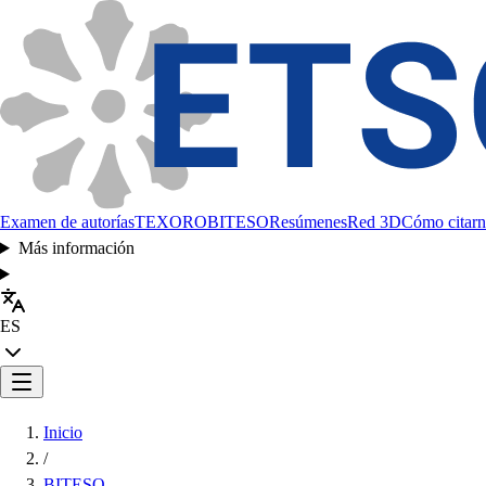
Examen de autorías
TEXORO
BITESO
Resúmenes
Red 3D
Cómo citarn
Más información
ES
Inicio
/
BITESO