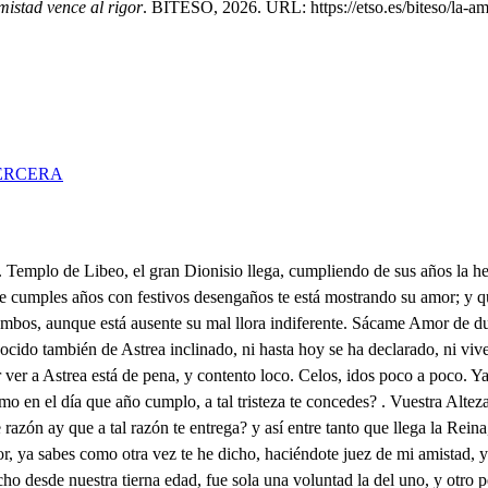
mistad vence al rigor
. BITESO, 2026. URL: https://etso.es/biteso/la-ami
ERCERA
cito a esta por tierra, para que en tierra no ponga el contrario el pie. Y como de tu cuidado mi temor pendiente está, temo lo que puede allá, señor, haber resultado. No porque el ir en tu nombre, la victoria no asegura, sino porque la vantura no está en las manos del hombre. Y también, porque aunque llenos sus aciertos viendo estás, lo que se procura más, suele conseguirse menos, porque como es la fortuna de calidad de mujer, quien más llega a merecer, su fe, no alcanza ninguna, Y así temo deseando, que en nuestra firme amistad tenga aquí tu Majestad quien más le sirva acertando. Cumpliendo con un nibel con quien tanto nos honró; en lo de las letras yo, y en lo de las armas él. Esto es, señor, lo que puede solo haberme congojado, si es que en mi rostro has hallado, que de el día en algo excede, porque a estar en mano mía, quisiera entre tanta gloria coronar con su victoria el aplauso de este día. Maestro, de vuestro amor, y de el de Pitias; ya sé lo que me estima la fe, lo que me sirve el valor: no en vano mi voluntad os ama con tanto ejemplo. Ya su Alteza llega al templo. La Reina llega, cantad, Al Templo de Libeo, Vuestra Alteza, gran señora, sea mil veces bienvenida; Ay Astrea de mi vida! ingrata que el alma adora. Vuestra Alteza, gran señor, perdone si me he tardado. Solo ha sido en mi cuidado quien lo ha sentido mi amor. Aquí está Damón. Astrea. viéndome se ha suspendido; y el Duque lo ha conocido. Qué viva yo, y que esto vea! Qué es esto? Es que Pitias viene, señor, vencedor sin duda. Bien el Clarín lo asegura. Y bien lo muestra el tambor. Ay Pitias del alma mía! Es grande su valentía. Sí, Conde. a Y justo mi amor. Solo pudo sucederme en tu presencia Libeo, dicha de tanto trofeo: ya espero que llegue a verme. Premiar debéis de su brío tan alta demonstración. Todo, lo debo a Damón: Soy tu esclavo. Ay hado impío! quien se vio en mayor pesar. Deme los pies vuestra Alteza. Y a mí, porque en mi cabeza. tenga tan alto solar, pues si a tus pies la levantas, podrá decir con voz cierta, que es en el mundo la huerta de más bien nacidas plantas. Alzate. . Y vos, gran señora, dadme los vuestros. . Hablad, Pitias, con su Majestad. No dio lumbre el canto ahora: más Libia está aquí; si habrá en mi tallé reparado? Lindo viene el tal Soldado, gana de reír me da. Damón. . Amigo. En mis brazos después. . Siempre tuyo soy. Loca de contento estoy. Oh quien sin más embarazos . con Astrea hablar pudiera! En fin, no medió el Rey nada. Refiérenos tu jornada. Pasó de aquesta manera: Yo con siete mil caballos, hijos del viento sutil, que a pesar suyo los vio volar todos sobre sí. Y con nueve mil Infantes, cuyo es fuerzo varonil, o le tomaron de Marte, o le aprendieron de ti. Dándome tú de tu mano el regio bastón, salí marchando desde tu Corte, a embarazar, a impedir del Africano enemigo si armada, que tan feliz, numerosamente altiva, prósperamente gentil, sobre tus costas llegaba, siendo airada al presumir Garza de tanta hermosura del Siciliano Páis, cada Bajel un Azor, cada Galera un Neblí. No fue tan a tiempo, o Grande Dionisio, mi concurrir desde el ceruleo terliz salado campo que al Cielo tal vez se atreve a medir con vara de rica plata ese estrellado espolín no estuviese en sus riberas, ardiendo en amagos mil, Robunato, aquel Barón, que asombro del Mallorquín se prometió, de Sicilia rayo h