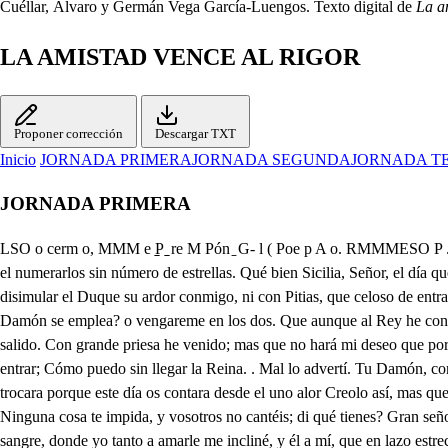
Cuéllar, Álvaro y Germán Vega García-Luengos. Texto digital de
La a
LA AMISTAD VENCE AL RIGOR
Proponer corrección
Descargar TXT
Inicio
JORNADA PRIMERA
JORNADA SEGUNDA
JORNADA T
JORNADA PRIMERA
LSO o cerm o, MMM e P̱̱ ̱̱ re M Pón ̱ G- l ( Poe p A o. RMMMESO P . Templo de Libeo, el gran Dionisio llega, cumpliendo de sus años la hermosa primavera: en piedra blanca vivan, y corra ya por cuenta del Sol el numerarlos sin número de estrellas. Qué bien Sicilia, Señor, el día que cumples años con festivos desengaños te está mostrando su amor; y qué bien de este enemigo mis celos se han de vengar. No puede disimular el Duque su ardor conmigo, ni con Pitias, que celoso de entrambos, aunque está ausente su mal llora indiferente. Sácame Amor de dudoso, . y dime, pues eres Dios, en cual de los dos, Astrea, Pitias u Damón se emplea? o vengareme en los dos. Que aunque al Rey he conocido también de Astrea inclinado, ni hasta hoy se ha declarado, ni vive correspondido. Llega la Reina? . Aún no creo que de Palacio ha salido. Con grande priesa he venido; mas que no hará mi deseo que por ver a Astrea está de pena, y contento loco. Celos, idos poco a poco. Ya el Rey declarado se ha; pésame por Pitias. Di, quieres en el Templo entrar; Cómo puedo sin llegar la Reina. . Mal lo advertí. Tu Damón, como en el día que año cumplo, a tal tristeza te concedes? . Vuestra Alteza, crea que haber no podía tristeza en mi cuando solo mi vida al morir trocara porque este día os contara desde el uno alor Creolo así, mas que razón ay que a tal razón te entrega? y así entre tanto que llega la Reina, dila Damón. Envidias, qué me queréis, que así me quitáis la vida? Ninguna cosa te impida, y vosotros no cantéis; di qué tienes? Gran señor, ya sabes como otra vez te he dicho, haciéndote juez de mi amistad, y mi amor, lo que amo a Pirias. . Si sé. Y que una patria nos dio vida, y sangre, donde yo tanto a amarle me incliné, y él a mí, que en lazo estrecho desde nuestra tierna edad, fue sola una voluntad la del uno, y otro pecho. Con ella nos prometimos, que adonde quiera que fuese el uno al otro siguiese sus pisadas; en quien dimos tanto lazo a nuestro amor, que a pesar del tiempo fuerte, aún no ha de tener la muerte para romperle valor. Crecimos, y en todas cuantas ocasiones se ofrecieron, jamás se nos dividieron, como los pechos las plantas; de suerte, que aunque él Soldado, y yo filósofo, el día, ve a el ocasión le venía eir a la guerra esforzado, de poniendo el ejercicio o, que en mi estudio cursaba, él, cuando salía, sin más reserva, daba por el de Minerva trueco al estilo de Marte; siendo en fin nuestra lealtad tan unida en todos modos, que pasó a vista de todos por verdadera amistad. Sucedió, pues, que en Sicilia; tu gran Maestro murió; por lo cual tu voz mandó, que con atenta vigilia un Maestro se buscase, que en Pitagórica ciencia, con igual equivalencia viniese, y te continuase. Llegaron los Mensajeros a Atenas mi Patria, en fin; que de las letras jardín, todos le son jardineros, y viendo que yo podía servirte, me prefirieron a muchos en que me dieron la gloria que no tenía. Vinose Pitias tras mí, cumpliendo nuestro estatuto; donde como el mucho fruto de su valor viste aquí, y que en las armas mostraba espíritu tan valiente, que a las tuyas solamente tan gran gobierno faltaba, por hacerme a mi favor tan alto le ennobleciste, que tu General le hiciste. Con cuyo cargo, señor, sabiendo que el Africano poder con casi trecientas velas de temor exentas mueve contra ti la mano, or faltar tu armada, fue Ejéí