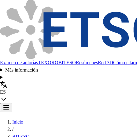
Examen de autorías
TEXORO
BITESO
Resúmenes
Red 3D
Cómo citarn
Más información
ES
Inicio
/
BITESO