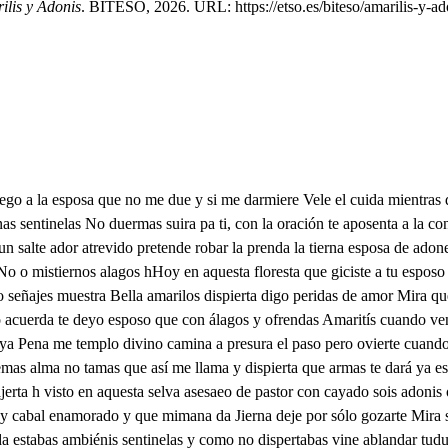
ilis y Adonis
. BITESO, 2026. URL: https://etso.es/biteso/amarilis-y-ad
 las almas propiezan si tienes perseberancia del cielo abrirás las puertas al pastor ya media noche adonde hallarse pudiera vuestra vuesra esel asma quita las imperfeciones monstruos de naturaleza te bañaras en la fuente quedarás limpia y perfeta Mira esposa que por ti pasado la aspereza de este monte casta llegar a satisfacer tus deudas vuestro amor me dé la mano que eternamente soy ue guardad del saltel d Deme sus palabras fieras en este fierte Castillo noble pastor me encarcela deso toma mi cuz saldrás de ese incanto y pena pueda conmigo amarilís que la mañana esta cerca imi gañado esta solo cerla de aquesta lluvera Parécésele una cruz y se lpondra en losoo figaréla inmissombros o dulce prenda por mi bien hallada ADiós llevó en los hombros Vos sereis cruz mi linda inamorada, si en vos tengo el remedio buscaros a vos es mejor medio vas del laira y la abarizia se ltaadores llama a ese castillo fuerto cudicia mientras los dis aunque pese al mismo Dios, mejora nuestra suerte llamada voces bisea ira quiebra aquesas puertas serán por mi bien obiertas ¿Qué is lo que luzbeldesea a de Arriba l desengaño ariba D ocienda boces sultradores de la cierra que te darán crida guerra abriendo esa puerta acoses Váyanse que no hay lugar que a Marilisfesta en vela ya enoración se desvela quien tayviniera aen sino temprano su esposo y llévóla a su manada disperto a su vos sagrada, que eblando y es amoroso como si la gallo dormida pudo llevarla consigo s de las almas amigo y era la obeja querida Rabio de congoja y pena quede un pastorse unamora siendo del mundo, señora, Así misma se condena Al fin mujer esta de habéis perdido la presa ya ser esposa confiesa de quien ahora lo is como no abrasáis al mundo desde el gange gasta el sofí que me haya burlado a mí y seré nembrón segundo A Percebid lazos fieros quitod los rayos al sol cubrid de negro a rebol do. Pues habéis sido lucenos como del cuarto ilemento laf no sencéis el orbe tod bárbaros que de ese modo como sois amroso sois divino dadme, señor, vuestra divina mano Amparo de las almas y consuelo por vos caminaré sinmás recelo soberano pastor luz note iguía Ya me vañe en la fuente de la gracia de vuestro amor el alma se confía en vuestro amor hy puesto mi ificasia venieré del demonio la porfía Señor, no caiga yo en vuestra degracia Mira que en este trato soy novicia libradme de lo ira y la cudicia Mansísomo cordero dulce esposo dad alivio a la esposa regalada cansada estoy venino y amoroso Sentarme quiero, pues estoy cansada más qué dica el pastor maravilloso si allá su labor tan mal lograda Mas en vano porfío sueño siento sirva de leoho el prado y de alocento sientrse y quedate dormida y saleomúsicos venció el soberano esposo venció el divino pastor y en la fuente de la gracia Amarilís se vaño para disos instrumentos aadurmiento la flor. para de la Abrá en ellos iscarmiento como a las figas istrellas No hacéis que hajen alsuelo dando al mundo triste duelo y mescláis rayos entreilla nimo la Jez famoso porque en aque esta ocasión te ha de amparar la razón para que tenga reposo no te cause jena la inpresa ten más siego que yo he de emprender el fuego para robar está llena Pues adventid que estanoce el robo se ha de hacer de mi industria podrás ver si robo al crelo sa collo Por esta antigua floresta s to. habita al piode una fuente Yo ataja