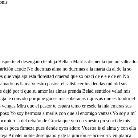
onis.
ré sa corriente tus tatos irame a presta Parl monte Ariba y sale e alma que es amarilos con la cruz aquestas Por el camino de la cruz camino su ayuda me dé el cielo soberano divino pastor santo camino, por vos esposo mil fabores pano el galano Ruy señor, Mas ¿cómo dormida estás Alma dime la ocasión Mas no te puedo culpar el trabajo te venció A la esposa más querida que qbiere contierno amor su esposo divino y santo Ya dormida ca gallo spusible amada esposa deso que no pudo la oración desdelante fue descuido cantad que ya disperto riba la gala viva la gala Al viva lagala del buen pastor esposo dormida estaba Perdonad mi muco orror que la prasión he seguido Bien lo sabéis vos, señor, Pues cómo estabas dormida Alma, quién me tiene amor siempre ha de velar conmigo mas no entrar intentación Balilonia es este mundo todo esgvana confución a quieno d si n a con de las dloo. a mundo de monio y carne con un varonol valor has de resistir si quieres gozar mi gloria. daman romperé dificaltades que palabra y verdad sois Alma muncspas de pasar pasta llegar asión Mirando o vuestra hermosura que no podré vencer yo compe rompe las cadenas pues que tu amor me enlazo dichosa el alma que os gotra y dichosa por vos sols Ama la simplicidad que de su idad es amor en humildad tempaciencia que es su propia condición A laidad primera vuelve seremos uno los dos Muncho me pedis esposo Mas todo lo haré por vos camina hacia la fuente no le coda el salte ador Toma mi cruz pasara. de aqueste monte el rigor pensar que aqueso me hasdace seguid seguid mi opinión Matad robad destrocad entrad en cualquier ciudad pues o locasión en el más duro tormento quiero me pongas al punto si enrobar perdiere punto con obras y pensamientos irasoy para vencerme de. Eran valor is menester Pues unaso la mujer Pesia a mí no ha de temerme sabes que soy Avaricia y que del cielo ca Pues ¿quién me aventara a mí? siendo lo misma cudicia un ardos seré en los roba qQuién lo ará mejor que yo qe e quie me alentao No temas que somos lo vos hace la cimplicida a unalito pastor con unas alfongas acuestas Aquí viene un pasajeno ataja el monte los dos y luego dadme una vos que yo llegaré primero Irá sente villano Cantad cantad a mi amada mientras que camina el sol toma la cruz ven conmigo d dulce de dento. Esta cobeza se llevala flor, que lasotras de anse ysale luz bel laira elavaria Qué disculpa podéis dar de haber el día llegado y de lo que os hemandado no habéis podido acabar vos del mundo falteadores Vos sois asombro y espanto o pero de que me espanto siendo a vuestro reytardores No dijieteis que los dio el mundo abrazar podéis Pues ¿cómo o lo qajéis no me opesso contradud de abrasadoras istrellas no traje del firmamentí gasta el eterno tormento tantos millares yo entre ellas Pues ¿qué cobarderosace sertan cortos enobra Yo no os truje asaltear si en a cena de lus da. d de mo Paso, señor, salte ador, in figura de traidor que la el camino perdí daréte luego la muerte de varo Deja la bolsa villano que así tratéis un ciño ¿ue vana salió mi suerte Atalde a ese fiero roble dra aquí pagarás tu rjce sinto ¿uien supiera este suceso Aquí tu pena se doble deesto a vara des señor la vana simpliaidad Esa no hay en la ciudad dice que es tuya el pastor Mas aquí viene un cialte quiero salirle alcamino lagración y agajante Adarle muerte me inelino y