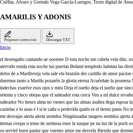
Cuéllar, Álvaro y Germán Vega García-Luengos. Texto digital de
Amar
AMARILIS Y ADONIS
Proponer corrección
Descargar TXT
Inicio
el desengaño cantando ae ooomee D esta noche me cabela vela diio. ruego a la esposa que no me due y si me darmiere Vele el cuida mientras dispierte el desengaño te abija Bella a Marilis dispienta que un salteador atrevido ronda esta noche tus puertas Belami templodo habitan las divinas sentinelas No duermas suira pa ti, con la oración te aposenta a la contrición acude No duermas alma no duermas a la marta da al de la so delos de a Marilisveja vela sale ela brazión des castillo de amor pacion un salte ador atrevido pretende robar la prenda la tierna esposa de adones que vaja apuesta florestad cmerad que so oraci qe e e e de en No duermas tanto a Marilís pozaréis la gloria eterna Acuérdate la promesa No o mistiernos alagos hHoy en aquesta floresta que giciste a tu esposo amado os llama vuestro pastor. el satisfacer tus deudas oíd oíd sus indechas ysuelve esos ojos y mira Deja el sueño deja el sueño que sinco señajes muestra Bella amarilos dispierta digo peridas de amor Mira que dejó por ti que su amor las almas prenda Belad sentidos velad mis setenta y cinco obejas que el salteador esta cerca Ven a mí dulce revaño acuerda te deyo esposo que con álagos y ofrendas Amaritís cuando venga te convido porquue goces mis soberanas riquezas que es traidor el salteador No tienes alma no vienes que las almas asaltea llega esposa laya Pena me templo divino camina a presura el paso pero ovierte cuando vengas Mira que el pastor te espara temo er esele la mía emeras sus cautelas e lo asao e l si te calla a perlevida quién es el tierno pasta No temas alma no tamas que así me llama y dispierta que armas te dará ya esposo Yo soy hermosa a marlis con que al enomigo vanzas Yo soy a mí me desvajas alerta alerta sentidos Ningúnzadas tangero sentidos ajerta ajerta h visto en aquesta selva asesaeo de pastor con cayado sois adonis ocupido. a del rebaño de Gracia que veo en vuestra presenci de mis tiernas ovejas n temo de sermosa enee la surque pe na luz de la poch soy cabal enamorado y que mimana da Jierna deje por sólo gozarte Mira se es poca firmeza pues dende oyos adoro Vuestra is el alma y con ella os serviré buen pastor que vuestro amor me desvela Biendo que dormida estabas ambiénis sentinelas y como no dispertabas vine ablandar tudureja Amalel noble desengaño y de la gración se acuerda y en planca temor y amor y amimanada te apresta Yo de li sendré cuidado perovierte que no seas como las pírienes locas que amándome serás cuerda Pigilancia, y si esto q haces desde hoy alma y prometo ser tu esposo si lo que he dicho sustentas sigaré esposo divino pero temo la aspereza del camino de la cruz con la paciencia Ya la corsue la cerida A la fuente camina ya desprecia los bienes y la vida viendo que la pasada fue tan necia Ya condivino acuerdo vuelve al rebaño de pastor tan cuerdo o pastor animoso. cuidadoso snbuscar nuebas ovejas o soberano esposo Perdida quedo y si de mi sealejas Llévame a tu rebaño mas ya me canta el santo desengaño, la aba de la siltidatrra Mira uel pastor te llama caminazacia la fuente von la fuerte de la gracia camina el paso a presura que ya de este monte bajan tres famosos bandoleros que matan con sus palabras prosigo el camino mas el ámparo de la cruz me falta la esposo divino Biensé que en vos no se gallo falta pues tan aperce vida avercos h hallado a dar me vida c en que