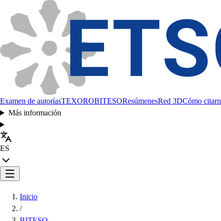
Examen de autorías
TEXORO
BITESO
Resúmenes
Red 3D
Cómo citarn
Más información
ES
Inicio
/
BITESO