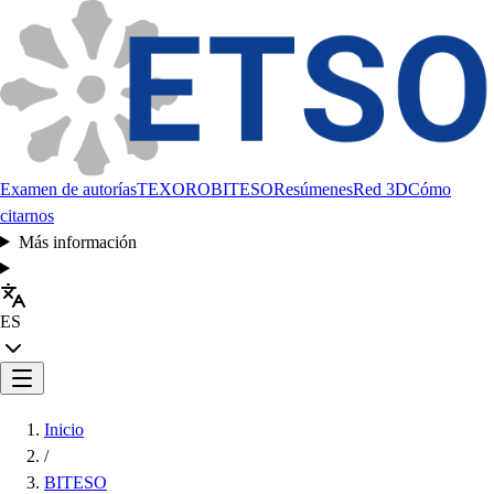
Examen de autorías
TEXORO
BITESO
Resúmenes
Red 3D
Cómo
citarnos
Más información
ES
Inicio
/
BITESO