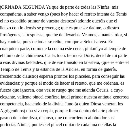
jORNADA SEGUNDA Ya que de parte de todas las Ninfas, mis compañeras, a saber vengo (pues hoy hacer el retrato intenta de Temis el no excedido primor de vuestra destreza) adonde queréis que el lienzo con lo demás se prevenga; que es preciso: dadme, o diestro Protógenes, la respuesta, que he de llevarlas. Veamos, amante ardor, si hay cautela, pues de todas se retira, con que a Selenisa vea. En cualquiera parte, como de la cocina esté cerca, pintaré yo al temple de el humo de la chimenea. Calla, loco: hermosa Doris, decid de mi parte a esas divinas beldades, que de ese transito en la esfera, (que es entre el Templo de Temis y la estancia de la Ariclea, en forma de galería, frecuentado claustro) esperan prontos los pinceles, para conseguir las evidencias; y porque el modo de hacer el retrato, que me ordenan, es fuerza que ignoren, otra vez te ruego que me atienda Ceusis, a cuyo elegante, valiente pincel confiesa igual primor nuestra antigua generosa competencia, haciendo de la divina Juno (a quien Diosa veneran los Agrigentinos) una viva copia, porque fuera dentro del arte primer pasmo de naturaleza, dispuso, que concurriendo al obrador sus perfectas Ninfas, pudiese el pincel copiar de cada una de ellas la facción, que en su semblante lucia con excelencia; de suerte, que de infinitas bellezas pudiese diestra la aplicación del estudio fabricar una belleza. Si consiguió su designio, podrá asegurar la bella copia de Juno; pues siendo aplaudida en las escuelas del arte de la pintura, digno aplauso es de ella misma. Yo así, porque compitiendo el acierto, también pueda competir la industria, intento, que de la misma manera la sacra copia de Temis se logre; y para que sea con la brevedad que pide (ay de mi infeliz!) mi ausencia, no en su informe, y en mi logro bellísima Doris, pierda un solo instante, avisando a las demás, porque vengan (en tanto que los colores previene Libio) a que pueda, seneciendo la pintura, salir huyendo de Tebas, donde mis quejas se venguen de ver que pierdo mis quejas. Detodo informada voy; y para lograrlo resta solo, que de su retiro a facilitar tu empresa salga Selenisa, pues si de cada una intentas copiar una perfección, que ella faltase, estar fuera el mejor tahur sin cartas. Pues en qué se para, Reina? vaya, y tráigalas en tanto que caballete, paleta, tabla, y mátices prevengo. Si haré; y para que diviertas el trabajo, dispondré con las demás, el que mientras la facción de una retratas, den al viento las que quedan dulces voces, consiguiendo, si las oyere Ariclea; festejarla, y festejarte. Si mis penas conocieras, supieras que no es tan fácil el divertirse mis penas. Queda a Dios. Guárdete el Cielo. Cierto que quedaré buena si vuelvo sin que me copie una perfección siquiera. . Dime, ya que estamos solos, no es ignorancia que quieras desconfiar a estas Ninfas? Cómo? Como al ver que venza la nariz de una, es preciso que se lo riñan las cejas: si los ojos de otra pintas, se ha de ahorcar la melena; y en fin, en un mismo juego, perdiéndose las traviesas, han de venir a quedar gustosas, más descontentas. Solo, Libio, tu ignorancia tan loco reparo hiciera; y si no, responde: cuando en un rosal se descuella la ardiente pompa de alguna fragante brasa sangrienta, dejan las demás de ser rosas? no; pues con la misma vanidad van desplegando la púrpura soñolienta: cuando en el histriado centro de la concha se conjela, entre las demás, alguna preciosa lágrima neta, dejan las otras de ser perlas? no; pues la Venera que las cuaja, las distingue, pero no las diferencia: pues como aunque de esta admita lo que no admito de aquella; pueden dejar de ser lindas las lindas, cuando no dejan, ni de ser rosas las rosas, ni de ser perlas las perlas. Usadas sosisterias del antiguo, sabiotema de tu philosofo genio, si no me engaño, son esas; y pues solo obedecerte me toca; que te obedezca es justo en todo; y así, voy a servirte. Anda apriesa, que la hora no veo de que, huyendo la saña fiera de mi estrella, vea si hallo el contrario de mi estrella: ay Selenisa! Esperando, Protógenes, que se fuera Libio estuve, solo para saber si acaso en la essera, de esta galería has visto mi esperanza en Ariclea, pues no vivo el rato, que estoy viviendo sin verla. Aunque de su cuarto aún no ha salido hasta ahora, espera que con brevedad consigas tu deseo, pues atenta al primor de la pintura, será posible que venga a divertirse, mirando como en la copia se esmera de Temis mi vigilancia. En albricias de esas nuevas, diestro Prosogenes mio, te diera el alma, a tenerla; y pues:: Mira que saliendo van ya las Ninfas. Y entre ellas Selenisa. Yo por ese aviso te la volviera, a no reservarla, solo porque con dos almas sienta. No digas que en la mansión del Templo me has visto. Piedra seré, imagen del silencio. Que yo, tomando diversa senda, veré si en sus ojos puedo conseguir, que beba incendios el pecho. Amor dirija tu planta muerta, y la mía; si ya no es, que en otro escollo tropieza. Adiós, Protógenes: llama, yo te ocúltare, aunque vean (. los que no miran tus rayos, el polvo de tus pavesas. Pues ya Libio al señalado sitio habrá llegado, alienta, cobarde temor amante, y declarando tus penas, logra siquiera el alivio, de que saben tu fineza; pero si no han de premiarla, de qué servirá saberla? Oh nunca, Cielos! o nunca, viniese, donde la quieta paz del alma perturbada, toda es susto, toda es guerra, toda ira, todo rigor! Toda estragos, toda quejas eres, o tu vengativa, airada, injusta influencia de mis hados! Selenisa, el activo dolor templa de tu tristeza. Ay! que son inmortales mis tristezas. Qué te aflige? El que saliendo de mi retiro, sea fuerza ponerme en parte, que mire esa enemiga, esa fiera, huéspeda beldad, si no es, que a mi enojo le consuela, esperar, a ver si algún suspiro mío la quema. En feneciendo la copia, podrás volverte. Di, Lesbía, has visto igual condición? Esta natural soberbia. desde que nació, la tuvo. Pues Protógenes espera, no le tengamos ocioso, y cuidado con las letras, que se han de cantar. Cada una lleva la suya, a que sea la variedad, otro nuevo hechizo de la cadencia. Ven tras nosotras. Ya, Ninfas, os sigo: dolor, paciencia, que quien mudo mi fortuna de favorable en adversa, desde adversa a favorable la podrá mudar. Qué nueva mania es esta, que al ver a las Ninfas, te embelesa? hemos de pintar, o no? Déjame, Libio, que lleva arrastrando mi atención, quien si la arrastra, la premia. Que trae, dijeras mejor; pues a esta parte enderezan el curso, y paradas todas, una solamente llega, a que de sus perfecciones escojas, como entre peras. Dame el pincel; y pues ya la primer mancha está hecha, con más brevedad podré acabar de mí tarea el empeño. Hal Selenisa! . qué de cuidados me cuestas! Pastores, sabed, que quiero y no me atrevo a explicar, porque me han de hacer matar, en sabiendo, que me muero. Buena letra, Conmigo habla; pues temiendo estoy decir, que sé amar, y se morir. Ya la primer Ninfa entabla su paseo mesurado. Ya, diestro Pintor, aquí me tienes, por si de mí pudieses, para el traslado de Temis, copiar facción, que desempeñe el acierto. Bella Cintia, aunque en ti advierto, sober aña perfección. A esta adoro un sí es, no es, La tersa, bruñida frente, que al limpio cristal desmiente, en ti he de pintar; y pues viviente nieve conjela sin el nácar de la rosa, que cobarde, o vergonzosa en tus mejillas se hiela, podrá decir, que a la vista del frío mármol sutil, tiritando está su Abril; bien como al ver, que le envista llovido en copos el ampo cantó temblando un gilgüero. De los rigores de Enero, qué perezoso está el campo, La lisonja os agradezco, Protogenes. Y a mí no? ve aquí usted, por lo que no digo yo lo que padezco, viendo, que otro de mi mal el premio se lleva. Quién al soplo de tu desdén vio más helado el cristal, que no confiese advertido, que materia de tu frente la compuso transparente? y aún asegurar rendido podrá, que al mirarla el Prado buscó a su blancura apoyos. Y del susto los arroyos parece que se han helado. . otra Ninfa a la Palestra viene, con planta briosa, a examinarse de hermosa. La cortesanía vuestra nunca olvidaré, a Afusón, y de aquesta por mi fe nada retrates. Por qué? Porque tiene presunción, Doris es; dónde estará, Cielos, Selenisa? Llegue, señora Ninfa, y entregué a examen su rostro, ya que está en el arbitrio nuestro el hacerle más feliz. Busón es el Aprendiz. En eso soy muy maestro? pero el mío, si Dios quiere, me vengará de esta afrenta. Con qué suavidad violenta, todo cuanto mira, hiere! Según eso de los ojos las luces imitas? Sí. Mucho a tu atención debí. Son tan dulces los enojos del negro volcán travieso, de que por matar se vale, que entre todas sobresale su perfección. Dale de eso. Pues cuando mirarlos dejas, son sus rayos superiores, vertido golfo de ardores de los riscos de las cejas; bien como menos lucientes, si también menos esquivos. Ojos eran fugitivos de un pardo escollo dos fuentes. Con que a rayos celestiales bajan encendiendo sabios la púrpura de los labios; bien como allá los cristales bajan a undosos tropeles, con que nievan las montañas. Humedeciendo pestañas de jazmines, y claveles. Váyase ya su hermosura, sehora Doris, sin enojos, pues deja puestos dos ojos al margen de la pintura. Si haré, pues ya Selenisa se acerca. Hhy dulce rigor! Ahora veremos, señor, como te portas. Qué aprisa, qué aprisa, Cielos, al ver este Pintor Extranjero, se olvidó de lo severo mi cólera; mas si a ser desde el punto que le vi, llegó su galante trato rémora del siempre ingrato desdén mío, por qué así me admiro, de que trocar sepa su halago traidor en agasajo el rigor, y en alegría el pesar? Mucho te mira. Cobarde la llego a mirar, hay Libio! mas que mucho, si es mi alivio, que obre a espacio, y venga tarde. Fenicio Pintor, de que tanto os habéis suspendido? De qué creo, que he perdido el tiempo que trabajé. El tiempo perdisteis? Sí. Ya en otra mania dio. Y para probarlo yo, responda esta acción por mí. Qué hacéis? Quéreros mostrar, que lo que fue por servir en el pincel colorir,