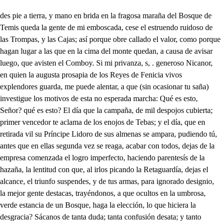
des pie a tierra, y mano en brida en la fragosa maraña del Bosque de Temis queda la gente de mi emboscada, cese el estruendo ruidoso de las Trompas, y las Cajas; así porque obre callado el valor, como porque hagan lugar a las que en la cima del monte quedan, a causa de avisar luego, que avisten el Comboy. Si mi privanza, s, . generoso Nicanor, en quien la augusta prosapia de los Reyes de Fenicia vivos explendores guarda, me puede alentar, a que (sin ocasionar tu saña) investigue los motivos de esta no esperada marcha: Qué es esto, Señor? qué es esto? El día que la campaña, de mil despojos cubierta; primer vencedor te aclama de los enojos de Tebas; y el día, que en retirada vil su Príncipe Lidoro de sus almenas se ampara, pudiendo tú, antes que en ellas segunda vez se reaga, acabar con todos, dejas de la empresa comenzada el logro imperfecto, haciendo parentesís de la hazaña, la lentitud con que, al irlos picando la Retaguardía, dejas el alcance, el triunfo suspendes, y de tus armas, para ignorado designio, la mejor gente destacas, trayéndonos, a que ocultos en la umbrosa, verde estancia de un Bosque, haga la elección, lo que hiciera la desgracia? Sácanos de tanta duda; tanta confusión desata; y tanto enigma descifra. Si haré; porque, no ignorada la razón, deje en la duda menos fuerte la arrogancia: retiraos todos, y a vista siempre de las atalayas estad a punto de guerra. Verás nuestra vigilancia. . En seguimiento de Europa, infeliz hija robada de Agenor, cuya corona hoy en mis sienes descansa, Cadmo, discurriendo al Orbe las más remotas distancias, a los ásperos desiertos de Aonia llegó: más para qué tan de atrás las noticias voy enlazando, si en varias lenguas lo dicen por mí los clarines de su fama? Y así, a los más principales motivos pasando, haga (suponiendo lo que sobra) consecuencia a lo que falta. Tebas, pues, esa Ciudad, a quien dio para fundarla sitio el descanso tranquilo de una apacible res blanca, vaticinio hecho en el sabio oráculo de una estatua: sin muros vivió a los siglos en su primeraedad, hasta que artifice diestro el pulso de Anfión, a la templada consonancia de su Lira, colocando en sus murallas las piedras, que armonioso arquitecto suyo arrastra, la fortaleció de suerte, que sin mellar su constancia, inútilmente las muerden los arietes, y las zapas. De este, pues, jamás oído portento hasta hoy, la rara maravilla me incitó, a que tomando las armas contra Tebas, persuadido de alto espíritu, que manda mi brazo, inclinado siempre a difíciles hazañas, en Sidón, colebre Puerto de Fenicia, hiciese al agua breado Monte de velas, instable Ciudad de jarcías, que del viento conducidas, y del hado apadrinadas, Paladiones de la espuma, tanto número abortaran degente, que zozobrando se mirasen en sus playas a inundaciones Fenicias las resistencias Tebañas: si logré el primer designio; tú lo has dicho, pues acabas tú de decir, que llegando al trance de una batalla Lidoró, y yo, en vil huida vuelve a mis huestes la espalda, en el seguro de que como él, una vez tomada su Ciudad, tenga sus muros por primer defensa, nada le atemoriza, pues sabe cuanto imposible es que valgan, por el hechizo con que los fabricó quien los labra, ni el enojo de las picas, ni el tesón de las escalas; y así, dejando su fuga a un lado, para cuando haga a mi informe, a la segunda antecedencia ignorada, de porque el alcance deje, porque a este retiro os traiga; y en fin, porque la victoria no prosiga, es bien que vaya enlazando las premisas, y uniendo las circunstancias. Tu Amintas, mejor que todos sabes, que dejó encargada mi padre el Rey a tu ciencia el logro de mi crianza: y que amante en los primeros ardimientos de mi infancia de la beldad de Ariclea, feliz Princesa de Acaya, viví, pues ya declarado galán en su Corte, daba al templo de su desdén en cada suspiro una ara. Compitiome esta fortuna Lidoro, de cuyas ansias continuas la repetida porfía pudo enojarla tanto, que del casamiento a la plática empezada cerrase el oído, aunque de algunas de sus criadas supe no estar tan mal puesta con ella, como pensaba, de mi amante competencia la cuerda desconfianza: de este enojo, aunque conmigo no hablase tan cara a cara, resultó el que de su Reino saliesemos con dos causas tan distintas, como ser Lidoro el que la irritaba, y yo (ay de mí!) el que el perderla padecí sin enojarla: Ah injusta ley de la necia razón de estado, que trata, aunque la halle en la inocencia, castigar la semejanza! y, o necia también de amor justicia, en cuya balanza se despide al que merece, por desterrar al que cansa! Ya veo, Amintas, que oyendo cuanto con Lidoro airada quedó mi pasión, perdiendo galardón, corona, y dama. Diras, que no es quien me mueve a esta guerra, la afectada ambición de ganar nombre, sino aquella antigua rabia, que a iras revienta, por más que a cautelas se disfraza; y dirás bien, pues a mí qué me va en que celebrada Tebas, por sus muros fuertes, sea inexpugnable Plaza, debiendo más su defensa a la voz que los encanta, que a la regular, astuta guarnición fortificada de bastiones, y cortinas, valvartes, y contraescarpas, para que empeñado en ser yo quien con valor, o maña, la entre a sangre, y fuego, arries- (gue el crédito de mis armas, yéndome (ay de mí!) no menos que ser, honor, vida, y alma, en que se vistan mis celos del color de mis venganzas; y más si al primer dolor hace mi pesar que añada el de que Lidoro, (ay triste!) prosiguiendo en las instancias de su amor; y yo, ignorando el golpe, hasta que me mata; consiguiese de Ariclea la pretendida palabra, que de una silaba de aire formó una oración de llamas: dígolo, porque alcanzado ya él sí, de que de su blanca mano estrecharía el nudo en dos coronas dos palmas: a Licaón, gran General de sus huestes, envío a Acaya por ella con la más gente, que sin que le hiciese falta al rechazo de mis Tropas, destacó de sus escuadras. Licaón, pues, que ignorante ha estado de la bizarra acción de esperar Lidoro mi orgullo en campaña rasa, porque no digan que siempre desde los muros aguarda, y i gnorante de la rota de su campo, en cuya infausta destrozada muchedumbre aún está caliente el nacar. Que hoy con Ariclea llega a lebas por una carta, de quien confidente mío a uno sirve, a otro acompaña, supe ayer, a que se añade la voz, de cuanto forzada, solo por la conveniencia de sus vasallos, se casa: con que viendo por un lado la cólera, no olvidada de mis primeros rencores, a quien sirve la desgracia de perder Dama, y Corona; y por otro las dos causas de saber que no me olvida, y ver que hay poder que arrastra su elección contra su arbitrio, atenta a todo mi saña, después de vencer las fuerzas de Lidoro en la campaña, quiere ver si la cautela ayuda a la confianza. Este bosque, que a la vista de Tebas es atalaya verde del campo, es la senda por donde Licaón pasa con Ariclea; y en cuya frondosidad emboscada mi gente, ha de deshacer el convoy con que la guarda; no diga el mundo, dejando a parte la circunstancia de ser dama pretendida, que yo violenté las damas: De que me servía Amintas el que vencedor de tanta presumida bizarría, vanagloriosa jactancia, con la sangre de sus hijos haga fecunda su patria, si perdiese en Ariclea el noble laurel del alma; yo no quiero en fe del logro de mi fineza obligarla a que pague la fineza: lo que quiero, es, que se valga de su arbitrio la hermosura, pues con esta acción se esmalta mas mi triunfo, pues ya el mun- sabe en su antigua alabanza, (do que sirviendo a una belleza se hace mayor un Monarca. Cese el alcance, Lidoro, recóbrese Tebas, abra sus siete puertas, admita su fuga, abrigue su infamia, pare el triunfo, pierda el día; y en fin, arriesgue la hazaña, como Ariclea, divino aliento de mi esperanza, no premie violenta, afecto, que desprecia voluntaria, pasando a ser en el nuevo empeño de amor::: Aguarda, que ese clarín es la seña de que tomando la entrada del bosque viene su gente. Monta, monta. Abanza, abanza. Ya esa voz seña es de que, observando la orden dada, toman los nuestros las bridas para ocupar las corazas. Señor, qué esperas, el día que la interpresa lograda tan de parte de tu afecto el hado está? Bien reparas. Ea, señor, a ocupar los alientos de la fama. Soldados, como Ariclea en mi poder quede, nada ay que me asuste. Pues veo que la gente, que recata el bosque, según las señas, es de las Tropas contrarias, haced alto, y desmontados, pues no pueden con las ramas manejarse los bridones, veamos qué designios traigan, pues mejor fortalecidos podremos romperlos. Arma A ellos, Penicios; y pues se valen de la ventaja de troncos, legamo, y broza, donde las Tropas montadas obrar no pueden, también dejad las bridas, y arda el Bosque a incendios, alver, que dentro de ellos le ataca, espada en mano mi enojo. Dices bien, obre la sana sin estorbos. Cierra, enviste. Arma, guerra. Ataja, ataja. Viva Tebas. Sidon viva. Guerra, arma. Suerte airada, favorece a quien en manos de la traidora inconstancia de tu rueda, tiene puestos fama, y honor, puesla fama, y el honor me importa, el que vea Lidoro, que si encarga el seguro de Ariclea a los filos de mi espada, con ella triunfante en Tebas entro, por más que indignada la cólera de Fenicia se oponga, o nunca pensara, al ver distantes sus Tropas, ser escolta, que aguardaba en el Bosque mi venida, pues así no aventurara tu vida, y mi vida! Cómo, fuerte Licaón, te tardas en salvar, como pudieres, tu persona de la infausta fuerte, en que puesto tu campo, le rompe, o le desbarata el primercho que? Sin que Arielea asegurada quede, he de volverme? Sí: pues si tú te pierdes, falta en ti el recurso, de que puedas volver a cobrarla con la gente, que de Tebas podrás sacar. Arma; arma. Victoria por Nicanor. En qué te detienes? Salva la vida. Para volver a perderla, he de guardarla, llevándole esta noticia a Lidoro. Soberana Palas, y Venus del bosque; pues ya Venus, y ya Palas, lo que matas, enamoras, y lo que enamoras, matas. Detén el desnudo acero, que inútilmente se arma contra mí, pues rendir quieres, lo que de rendir acabas. Valie