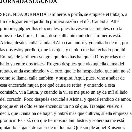
JORNADA SEGUNDA
SEGUNDA JORNADA Jardineros a porfía, se empiece el trabajo, a fin de lograr en el jardín la primera sazón del día. Cantad al Alba primores, jilguerillos elocuentes, pues travesean las fuentes, con la niñez de las flores. Laura, desde allí animando los jardineros está: Alcina, desde acullá saluda el Alba cantando: y yo cuitado de mí, por las dos estoy perdido, que los ojos, y el oído me han echado por ahí. En traje de jardinero vengo aquí dos días ha, que a Dios gracias me hallo ya entre dos tristes: Rugero después que vio aquella dama del retrato, anda asombrado: y el otro, que le ha hospedado, que aún no sé como se llama, calla también, y suspira. Aquí, pues, vine a saber de esta encerrada mujer, por qué causa se retira: y entrando a esta comisión, vi a Laura, y cuando la vi, se me puso un ay de mí! al lado del corazón. Poco después escuché a Alcina, y quedé rendido de amor, porque en el oído se me encendio un no sé que. Trabajad vuelvo a decir, que Diana ha de bajar, y habrá más que cultivar, si ella empieza a producir. Esta sí, con que hermosura tan ilustre, y soberana me está quitando la gana de sanar de mi locura. Qué simple aquel Ruiseñor, cuando su ausente se aleja, por dar dulzura a la queja, quita el crédito al dolor. Esta también, con que aliento, con que dulce suavidad se me entra en la voluntad, por junto al entendimiento. Este es sin duda el criado, que en traje de jardinero nos ha puesto aquí Rugero: Alcina me lo ha fiado, adivinando también, que a ser mi esposo vendrá: y dizque es mi amante ya: desde aquí le veré bien: no es muy malo. Yo estoy lleno de confusión: ciego Dios, cómo he de querer a dos? A dos dijo? ni muy bueno? mas ya me ha visto. . Ella viene cómo la diré mi amor? Disimular es mejor: jardinero, esto conviene: cómo tan ocioso estás? Aunque no acudo al destajo, no tengo poco trabajo. Yo el ocio veo, y no más. No debe usted de saber, por más que el ocio la asombre. Qué? Lo que trabaja un hombre, cuando adora una mujer. No lo entiendo. Es que hablo a oscuras: digo, si usted no lo alcanza, que acá dentro a mi esperanza le cultivo las verduras. No entiendo filaterías: trabaje, y calle. . Callar? eso no: yo he de cavar con mis días, no en mis días. Después, señora, que os vi, muerto de amores quedé: vos me diréis como fue; porque yo no estaba allí: muchas vi; pero en ninguna. Tenga, cogile en la red: la otra me diga usted, que ya sé cuál es la una. Qué hermoso aquel arrebol, por orden de la mañana, tiende una alfombra de grana, donde se recueste el Sol. Dónde vas? así me dejas? Es que allí, yo soy perdido; porque estaba divertido, me tiraban las orejas. Esta es la otra? un menguado, hombre de poco momento, se atreve al atrevimiento de dividir su cuidado? Que no castigue el amor, con fuego estos bachilleres! un pícaro dos mujeres? que más hiciera un señor? Mira, si bien se repara, no hay celos sobre querer cantoras, que suelen ser desentonadas de cara. Las orejas atrevidas se regalan, o se encienden; mas las músicas no ofenden, porque se quieren de oídas. Cantad al Alba primores, jilguerillos elocuentes, pues trabelean las fuentes, con la niñez de las flores. Alcina, esto es violentar el sentido sin violencia: deja de cantar, y advierte, que importa mucho la nueva, que llevo al Rey, que ha salido al bosque, y tu voz me eleva, o me aprisiona de suerte, que no me permite. . Espera, Laura, mira, a mí me importa, que ese criado diviertas, desuerte, que no me escuche. Quién ay, que no te obedezca, cómo a deidad? pero advierte, que si está de las Estrellas, que ha de ser mío. . Qué quieres? Que le cantes otra letra. Vete apriesa. . Jardinero, ven conmigo. . Alto, agradela: oyes, qué te dijo Alcina? Qué me dijo? que es vergüenza, que un asno entienda la solfa. Ah ingrata! bueno estuviera, si yo la quisiera sola: Dios me libre de una, y buena. Lisidas, no ha sido acaso (ya estamos solos y la fuerza que te han hecho de mi voz las misteriosas cadencias: tú no has de decir al Rey lo que has visto. . De qué seña exterior has conocido mi intento? . Sabes mi ciencia? Bien la sé; pero también sabes tú, que en mi nobleza, y en mi obligación no cabe. Yo acaso te propusiera lo indigno de ti. . Está bien. Pues oye, y no te diviertas: con una embajada fuiste a Epiro, cuando la guerra de aquel Reino se rompió tan infeliz, y sangrienta: tú solo en Chipre conoces a Sigismundo, que en ella dio a nuestro Príncipe muerte, y a nuestro Rey, otra pena, mayor que la muerte, pues agoniza en la violencia de su rencor, y a Diana tiene en la prisión estrecha de este Alcázar del Secreto, hasta que haya quien merezca su mano, dando la muerte a Segismundo. . Esa misma atención. No es atención, lo que intentas, no es decir al Rey, que has visto a Segismundo? . Y no hiciera traición? . No, que el Rey está opuesto a la providencia de los Dioses: y si tú, que estás sin pasión, lo hicieras, tendrás tu culpa, y la suya. No te entiendo. . Que lo sepas conviene, y quien más te fía, mas a que calle te enseña. De la resaca arrojado, halló puerto entre esas penas Segismundo, vio a Diana; amarla es luego, que verla: comunicome su amor, y yo a Venus, que me ordena apadrinar sus afectos, sin violentar con mi ciencia la voluntad de Diana: y para esta noble empresa, tomó Sigismundo el nombre del gran Príncipe de Creta Rugero, su estrecho amigo; pero aunque por mí sus penas, consiguieron la fortuna de escuchadas, son tan nuevas pura el pecho de Diana las armas de amor violentas, que un día el afecto hieren, y otro irritan la entereza. Y así dejando mis líneas, que mandan a las Estrellas, me dispuse a contrastar su desdén con otra ciencia del amor, que a sus desválidos algunas veces enseña la Mágica de los celos, para encantar la tibieza. A este fin hice venir de Epiro a la hermosa Astrea, hermana de Segismundo, y a Rugero, que por ella andaba peregrinando: y tejí con tal cautela los acasos, que en las dos igual sentimiento engendra la equivocación del nombre de Rugero; y esta pena en el Rugero fingido, y el verdadero, si es fuerza, creyendo, que las dos son una misma, de manera, que están Astrea, y Diana; pero Diana, y Astrea. Qué he de hacer? Verme después, y callar hasta que sepas lo demás. . Obedecerte es preciso, a Dios te queda. . Discurso, no estés rendido, Proponiendo olvidar vienen. por dos diferentes sendas; pero mi voz les dirá cuanto se engaña quien piensa en hacer cuerdo al amor, con la razón de una queja. , lo que olvidar he querido. Los remedios del olvido, . Amiga, el haberte visto no los conocí jamás, que siempre he querido más, lo que olvidar he querido. Qué te importa, amor, hacer esfuerzos, ni porfiar, si la ciencia de olvidar, se consigue sin querer? Discurso, engañado estás, que aunque yo te he persuadido, los remedios del olvido, no los conocí jamás. Quién áspira a la victoria, de una pasión impedida; si se acuerda de que olvida, se queda con la memoria. Qué es lo que intentas, sentido? no forcejes; dónde vas? que siempre he querido más, lo que olvidar he querido. Qué importa, que mi pasión, con mi razón se despeche, si para que me aproveche, he de olvidar mi razón? Corazón, no instes más, pues yo, que el daño he sentido, los remedios del olvido, no los conocí jamás. Quién de olvidar hace empeño, no lo podrá conseguir, que el deseo de dormir, suele desterrar el sueño. si tan obstinado estás, que siempre he querido más, lo que olvidar he querido. Los remedios del olvido, no los conocí jamás, que siempre he querido más, Oh pese a tu voz! . Oh pese a tú! más Diana. . Astrea. estos días indispuesta, me ha obligado a suspender nuestra noble competencia, como parienta de Alcina, y criada tuya, en esta prisión me halló, introducida, y segura de que sepan quien soy; pero este silencio de mi razón; y tu queja. Yo queja, ni tu razón? No me oirás aquí en presencia. de Alcina? . Di. Desde el Templo de Tetis, que en una Isleta de Epiro, impone a las aguas, freno mayor que la tierra. Te arrojó el mar a esta playa, para que yo te debiera la dicha de un desengaño, que hiere cuando remedia. En ella encontré a Rugero. Tu amante, que al verte en ella, . Tarde; pero mucho hierra. a hurto de su mudanza proseguía su fineza. Mándome el cielo, que huyese. Y sin su precepto, huyeras, que ese valor de la fuga, el recato nos le enseña. Y como hermana me hallé de tu enemigo. . Pudieras, si a mí no me conocías, fiar más de tu inociencia. Por la boca de una gruta, vine a encontrar una puerta. Que en este jardín esconde la astucia de aquella piedra. Inadvertencia fue hablarte de Rugero. . Inadvertencia? buena pones tu razón, si así tratas lo que aciertas? Después que te conocí. Querrás decirne, que intentas olvidar. . Si no me escuchas, no es posible que me entiendas. Yo haré, que en esta porfía, tus tibios afectos crezcan. Rugero es tu amante, Alcina, sabe que la vez primera, que le hablé, fue en esa playa. Si ese testigo presentas, también sabe mis desprecios. Qué te detienes? . qué esperas? Dilo. . Acaba. . Tu Diana, quieres hacer por Astrea la fineza de olvida a Rugero? . Esa es fineza? mas la ciencia del estilo, no suele andar con la ciencia. Tu Astrea (bien se dispone) también por Diana intentas batallar con este afecto? Este es afecto? que necia suele ser la discreción! No aborrecéis a Rugero? No nos le pongas tan cerca del corazón. . Pues probad ese valor en presencia. del enemigo, llamadle, apurese vuestra queja de una vez. . Bien dice. Aquel jardinero, que allí cerca está con Laura, es criado de Rugero, que con esta industria le ha introducido en el jardín (otra prueba) he de hacer de sus afectos: con él le avisad que venga al jardín, que yo. . Prosigue. Qué dices? . No te detengas. A vuestras dos confusiones, respondo de esta manera. Los remedios del olvido, no los conocí jamás, que siempre he querido más, lo que olvidar he querido. Dice bien. . No dice mal. Mucho emprendo. Yo estoy muerta! Desasime de los ojos, y fuime tras las orejas. Jardinero? . Quién? mas cielos, qué es lo que miro! . En Astrea ha reparado. . Ella es: por el r