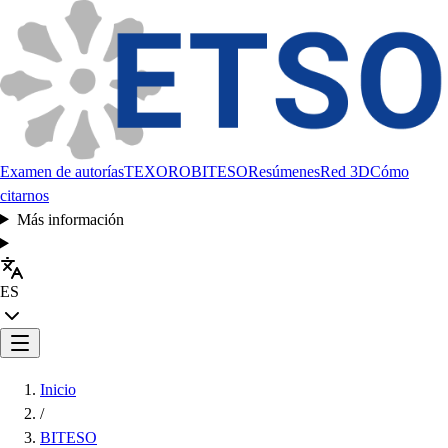
Examen de autorías
TEXORO
BITESO
Resúmenes
Red 3D
Cómo
citarnos
Más información
ES
Inicio
/
BITESO