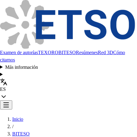
Examen de autorías
TEXORO
BITESO
Resúmenes
Red 3D
Cómo
citarnos
Más información
ES
Inicio
/
BITESO