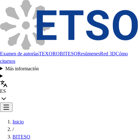
Examen de autorías
TEXORO
BITESO
Resúmenes
Red 3D
Cómo
citarnos
Más información
ES
Inicio
/
BITESO