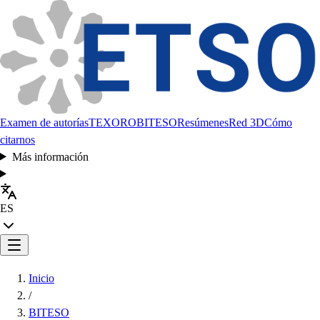
Examen de autorías
TEXORO
BITESO
Resúmenes
Red 3D
Cómo
citarnos
Más información
ES
Inicio
/
BITESO