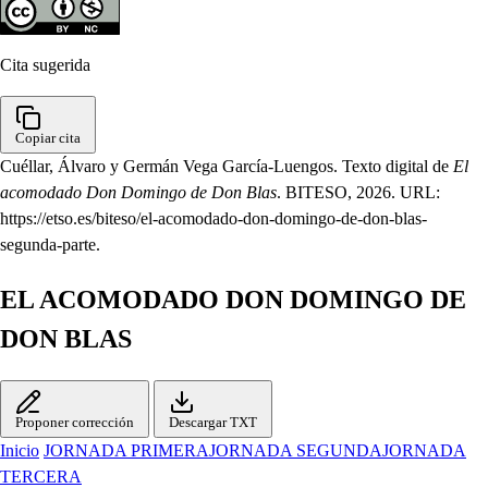
Cita sugerida
Copiar cita
Cuéllar, Álvaro y Germán Vega García-Luengos. Texto digital de
El
acomodado Don Domingo de Don Blas
. BITESO, 2026. URL:
https://etso.es/biteso/el-acomodado-don-domingo-de-don-blas-
segunda-parte.
EL ACOMODADO DON DOMINGO DE
DON BLAS
Proponer corrección
Descargar TXT
Inicio
JORNADA PRIMERA
JORNADA SEGUNDA
JORNADA
TERCERA