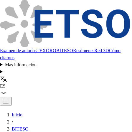
Examen de autorías
TEXORO
BITESO
Resúmenes
Red 3D
Cómo
citarnos
Más información
ES
Inicio
/
BITESO