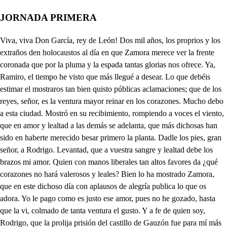
JORNADA PRIMERA
Viva, viva Don García, rey de León! Dos mil años, los proprios y los extraños den holocaustos al día en que Zamora merece ver la frente coronada que por la pluma y la espada tantas glorias nos ofrece. Ya, Ramiro, el tiempo he visto que más llegué a desear. Lo que debéis estimar el mostraros tan bien quisto públicas aclamaciones; que de los reyes, señor, es la ventura mayor reinar en los corazones. Mucho debo a esta ciudad. Mostró en su recibimiento, rompiendo a voces el viento, que en amor y lealtad a las demás se adelanta, que más dichosas han sido en haberte merecido besar primero la planta. Dadle los pies, gran señor, a Rodrigo. Levantad, que a vuestra sangre y lealtad debe los brazos mi amor. Quien con manos liberales tan altos favores da ¿qué corazones no hará valerosos y leales? Bien lo ha mostrado Zamora, que en este dichoso día con aplausos de alegría publica lo que os adora. Yo le pago como es justo ese amor, pues no he gozado, hasta que la vi, colmado de tanta ventura el gusto. Y a fe de quien soy, Rodrigo, que la prolija prisión del castillo de Gauzón fue para mí más castigo por verme de esta ciudad que tanto sabe obligarme ausente, que por privarme de la amada libertad. Pero por bien empleado doy ya cuanto he padecido, por el gusto que he tenido y el que Zamora ha mostrado con mi llegada. Jamás ha hecho acompañamiento tan general el contento. Don Domingo de Don Blas ha sido quien solamente no acompañó la ciudad. Huye su comodidad los concursos de la gente, que es al cuerpo fastidiosa la apretura, y el ruido lo es también para el oído. ¿Vive Costanza, su esposa? Sí, señor, y de un preñado espera ya sucesión. ¿Y no mudó condición con la mudanza de estado? No, señor, antes atiende hoy a la comodidad con mayor curiosidad, porque desquitar pretende los disgustos de casado. O le murmuren o alaben, a él le juzgan los que saben por hombre desengañado. Él sigue la condición del tiempo, y en el ocioso sus bienes logra dichoso, pero cuando la ocasión le obliga, ni en la prudencia ni en el valor tiene igual, que yo mismo, por mi mal, he tocado la experiencia. mas ahora pienso hacer . que por mi bien haya sido, que de él, pues le he conocido su lealtad, me he de valer. Su noble sangre le abona, su cordura y su valor, y, en importando al honor, a la vida no perdona. Pues ¿quién para mi privado más partes puede tener, o quién mejor puede ser atlante de mi cuidado? A don Domingo llamad, Ramiro, de parte mía. Voy, señor. Hoy es el día . que de su comodidad, según la fortuna ordena, el triste fin ha llegado, que del enojo pasado le quiere el rey dar la pena. Pruebe las calamidades, sepa a qué sabe el pesar; que me cansa verle amar tanto las comodidades. Dime, Rodrigo... ¿Señor? ¿Cómo está y cómo ha llevado de don Juan, su esposo amado, la muerte doña Leonor, la hija de don Ramiro? Don Domingo la hospedó desde el punto que enviudó, con privación de suspiro y de luto por don Juan. No sé lo que le ha movido; sé que la adorna vestido alegre y traje galán. ¿Qué dices? ¿si se ha casado segunda vez? si tuviera esposo, señor, no fuera cordura haberlo ocultado, causando murmuración con las galas. Bien sospecho que tendrá de haberlo hecho justa y precisa ocasión, pues que se lo ha consentido don Domingo de Don Blas, de quien informado estás que es honrado y entendido. Y él, pues le aguardas, señor, los motivos te dirá que yo ignoro. Bien está. mas dime, dime: Leonor ¿está después que enviudó tan perfetamente hermosa como al tiempo que de esposa la mano a don Juan le dio? Cuanto el retórico labio dice a la mujer más bella por lisonja, para ella será conocido agravio. ¿Tiene muchos pretendientes? Dineros y calidad, edad poca y gran beldad ¿qué corazones valientes, si mirarla han merecido, no rendirán? Dices bien. mas entretanto ¿quién, quién es della favorecido? ¿Hay alguno cuyo amor blasone de que es pagado? O el dichoso es recatado o no es piadosa Leonor, porque hasta ahora la fama, si trata de sus amantes, a todos llama constantes y a nadie dichoso llama. Triste yo, que soy testigo . de su rigor. No parece que en ella se compadece ser tan esquiva, Rodrigo, con los indicios que ha dado de liviana en cumplir mal con el traje funeral, a que la obliga su estado. Yo sospecho que hay en ello algún misterio. Y alguno . teme el cuidado importuno con que el rey se informa de ello, y averiguar me conviene si es intención amorosa. Señor, no es difícil cosa saber cuál de los que tiene es el amante querido; y yo me ofrezco a saberlo y a decirlo, si de ello te has de dar por tan servido como el gusto lo ha mostrado con que informándote estás, que en ello sospechas das de algún oculto cuidado. Hablando está mi señor con el rey. Quiero aguardar. si en un rey es culpa amar, darlo a entender es error. mas el ciego dios, Rodrigo, desconoce la razón, y es alivio en la pasión comunicarla a un amigo. Este nombre me mereces, y, así, no te he de negar lo que te han de confesar mis suspiros tantas veces. La noche que la beldad de Leonor ver merecí la vez primera, perdí dos veces la libertad. El rey, mi padre, prendió el cuerpo, y Leonor hermosa el alma, si venturosa, porque su belleza vio, infeliz también en verla, pues en la misma ocasión en que nació la afición murió la esperanza della. Sólo sirvió la ventura de ver allí tanta gloria de que hiciese su memoria mi larga prisión más dura. Pero, si bien la crueldad de la prisión agrandó, al mismo paso aumentó el gusto a la libertad, pues a la gloria mayor del trono, en que ya me veo, prefiero el menor deseo de los ojos de Leonor. Presa ha sido, detenida, esta amorosa pasión en dos años de prisión, largo infierno en corta vida. Ardiente volcán ha sido en mi pecho este cuidado del deseo concitado y del silencio oprimido. Y tanto con más violencia rompen las llaves el pecho, cuanto a exaltarlas ha hecho la prisión más resistencia. Y, así, tú, de quien confío, por noble, amigo y leal, pues te comunico el mal, que padece el pecho mío, Mercurio has de ser fiel. Mensajero de mi amor, da remedio a mi dolor, dando a Leonor parte de él. Y darás, conforme a ley, la vida, noble Rodrigo, o por amigo, a tu amigo, o por vasallo, a tu rey. Leyes son, señor, precisas esas dos obligaciones, y son preceptos que pones los favores con que avisas. Yo te confieso que siento de la reina, mi señora, que como debe te adora, el forzoso sentimiento que ha de tener con razón de lo que en su agravio piensas, que no te merece ofensas su hermosura y afición. Mas, viendo que ni de intento has de mudar, ni faltar quien se ofrezca a ejecutar tu resuelto pensamiento, quiero servirte, señor, pues nadie para este efecto ha de tener más secreto, más lealtad o más amor. Por esas razones fío de ti, Rodrigo, mi pecho. Estar puedes satisfecho de las verdades del mío. Señor... Beltrán, ¿qué hay de nuevo? No sé si yerro en decirlo, que aunque me he atrevido a oírlo, a creerlo no me atrevo. Pues al tiempo que entendí que pidieras a Leonor al rey, he visto, señor, que él te la ha pedido a ti. Luego, ¿nos has escuchado? Bastantes señas te doy. Pues, Beltrán... Ya sé que estoy por tu peligro obligado al secreto, porque el rey no entienda que tú me diste parte de él, y le rompiste de fidelidad la ley. Pero bien pienso que estás de mí, señor, confiado, y sabes que de criado el nombre tengo, no más, y las costumbres, de amigo. Es verdad, que la experiencia de tu valor y prudencia te da ese lugar conmigo. Don Juan, mi señor, que el cielo tenga, en su vida pensó cosa que ignorase yo, ni formó jamás recelo de mi secreto y lealtad. Lo mismo hallarás en mí. Eso supuesto, me dí ¿cómo si amas la beldad de Leonor tan abrasado, tan fácilmente, señor, de tercero de otro amor el oficio has acetado? Por eso. ¿Por eso? Sí. Misterios son que no entiendo. Supuesto que la pretendo para esposa, Beltrán, dí, no queriendo yo perder esperanza tan dichosa, ¿no es cautela provechosa ser yo el tercero, y saber si muestra villano pecho, o si resiste constante Leonor bella al rey amante, para poder, satisfecho de la verdad, resolver o ser su esposo o no serlo? Que excusándome de hacerlo me determino a perder de conocido a Leonor, pues, si en esto se valiera de otro el rey, yo no tuviera la evidencia de su honor que pide caso tan grave. Y en cosas de honor advierto que, aunque se dude lo cierto, cuando la duda se sabe, la han de evitar los que son honrados, porque la afrenta consentirá quien consienta la duda de la opinión. Así lo entiendo, señor. mas yo con razón creía que contigo bastaría saber del rey el amor para mudar pensamiento, porque de un rey viene a ser lo mismo, a mi parecer, la ejecución que el intento para dañar la opinión, pues ninguno, a lo que creo, en sabiendo su deseo, dudará la ejecución. Eso también me obligó, Beltrán, a ser su tercero, porque así excusar espero que ninguno, sino yo, tenga de su amor noticia. si tú del murmurador con ese medio, señor, aseguras la malicia, estar puedes satisfecho de Leonor, que es tan honesta que no hay roca al mar opuesta más constante que su pecho. ¿Que esta noche hay tanta fiesta en Palacio? La ciudad extremos de su lealtad en sus gestos manifiesta. Y porque de prevenciones dilatadas necesita, trajes y danzas imita de diferentes naciones esta noche, que su fe no quiere que pase día en que de tanta alegría algún indicio no dé. Ay, prima Leonor, quién fuera a ver tanto regocijo! Pues, ¿de qué te sirve un hijo que de tu preñado espera don Domingo, si el enfado que te amenaza al parir no desquitas en cumplir los antojos del preñado? ¿Y venceré sus rigores con decir que se me antoja? si te resiste y se enoja, finge al momento dolores, que es torcedor inhumano perder un hijo. Leonor, él sale. Sólo el calor hace insufrible el verano. Es verdad. mas la opinión común, por el desenfado con que se vive, le ha dado, aun con esa condición, mejor lugar que al invierno. ¿Desenfado puede haber en un tiempo que en arder semeja tanto al infierno? A los mendigo