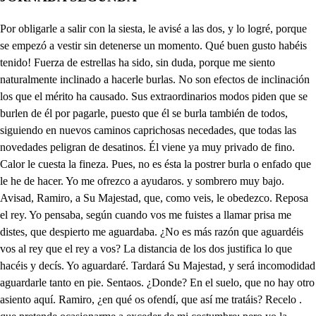
Por obligarle a salir con la siesta, le avisé a las dos, y lo logré, porque se empezó a vestir sin detenerse un momento. Qué buen gusto habéis tenido! Fuerza de estrellas ha sido, sin duda, porque me siento naturalmente inclinado a hacerle burlas. No son efectos de inclinación los que el mérito ha causado. Sus extraordinarios modos piden que se burlen de él por pagarle, puesto que él se burla también de todos, siguiendo en nuevos caminos caprichosas necedades, que todas las novedades peligran de desatinos. Él viene ya muy privado de fino. Calor le cuesta la fineza. Pues, no es ésta la postrer burla o enfado que le he de hacer. Yo me ofrezco a ayudaros. y sombrero muy bajo. Avisad, Ramiro, a Su Majestad, que, como veis, le obedezco. Reposa el rey. Yo pensaba, según cuando vos me fuistes a llamar prisa me distes, que despierto me aguardaba. ¿No es más razón que aguardéis vos al rey que el rey a vos? La distancia de los dos justifica lo que hacéis y decís. Yo aguardaré. Tardará Su Majestad, y será incomodidad aguardarle tanto en pie. Sentaos. ¿Donde? En el suelo, que no hay otro asiento aquí. Ramiro, ¿en qué os ofendí, que así me tratáis? Recelo . que pretende ocasionarme a exceder de mi costumbre; pero yo la pesadumbre le he de dar que él quiere darme, con malograrle el intento. Quien se quiere acomodar, según vos, no ha de mirar la dignidad del asiento. Decís muy bien. Qué entendido sois, Ramiro! Yo os confieso que en lo demás, como en eso, con vos me doy por vencido. Pues, si os convenzo, ¿por qué no os asentáis? No sería asentarme cortesía estando los dos en pie. Nunca para acomodaros habéis reparado en eso. Bien decís, yo lo confieso. mas aquí por respetaros mi antigua costumbre pierdo. Huélgome que la mudéis, pues con eso me debéis el comenzar a ser cuerdo. Bien decís. ¿Quién pudo darme tan alto bien sino vos? No habéis de lograr, por Dios, . el intento de enojarme. No hay cómo poder sacarle de su paso. ¿Y ya me espera don Domingo? Considera, señor, que con obligarle a que se mude a Palacio con su casa, por tener, como dices, para ver a Leonor lugar y espacio, fabricas a tu intención más estorbos que ocasiones, pues a peligro te pones de que tu ardiente afición entienda Su Majestad de la reina, mi señora. Y es mejor que tú a deshora, en la quieta soledad de la noche, disfrazado y oculto en su manto oscuro, salgas a seguir, seguro de sus celos, tu cuidado. Es buen consejo. Demás que hasta ver si en la privanza satisface a tu esperanza don Domingo de Don Blas, no será bien empeñarte ni que en Palacio le des aposento. Que después, si no acertase a agradarte que puede ser, pues que sabes que muchos, al parecer sabios, suelen no tener talento en negocios graves, será forzoso, señor, privarle de tu privanza; y que, con esta mudanza, el pueblo murmurador o atribuya a liviandad haberle elegido así, o de apartarle de ti arguya facilidad. De leal son, y de amigo, los consejos que prudente me das. Y, así, juntamente los agradezco y los sigo. Así doy a mi esperanza . alientos, que, con color de justo celo, al amor de Leonor y a la privanza de don Domingo prevengo estorbos, que me quitaran, si tanto al rey se acercaran, las esperanzas que tengo. El rey sale. Y Don Rodrigo con él. Ya su valimiento apura mi sufrimiento, que de los ojos mendigo favorables resplandores del rey, después que llegó a Zamora y mereció Don Rodrigo sus favores. Mas, si puedo, vive el cielo, que su altiva presunción ha de imitar a Faetón, y que ha de bajar al suelo, en ceniza convertida la máquina que levanta. Vámonos de aquí, que es tanta, de mi ambición ofendida, la furia, que mis enojos disimular no podré, y aunque calle los diré con los rayos de mis ojos. Prudente andáis en no ver lo que os ha de hacer pesar. O he de quitarle el lugar, o el que tengo he de perder. Gozar la ocasión conviene, y dar a doña Leonor las nuevas de vuestro amor, mientras con vos se detiene don Domingo. Ya te espero con las albricias, Rodrigo. De mi bien seré enemigo . siendo de mi mal tercero. Permítales, gran señor, los pies, Vuestra Majestad, a mis labios. Levantad. Y atreva vuestro valor a mis brazos la esperanza que goza el que os ha servido, si quien os tiene ofendido tan alto favor alcanza. Nadie jamás me obligó, don Domingo, según ley, más que yo. Porque, si al rey servistes, el rey soy yo. La ley de leal complistes cuando mi intento estorbastes, y para aquí me obligastes, si para allí me ofendistes. Y tal preminencia dio el cielo a quien obra bien, que lo estima el mismo a quien, obrando bien, ofendió. Por eso el lugar os doy primero en el pecho mío, y de nadie más confío que de vos, cuando rey soy, pues, príncipe, conocí que por nadie será infiel contra su rey quien por él entonces fue contra mí. Esa justa confianza me ha traído a vuestros ojos, sin que de aquellos enojos recelase la venganza. No ha sido la obligación menor en que me ponéis que tanto de mí fieis en favor de la razón. Y porque el premio que quiero dar a deudas tan forzosas es justo, ante todas cosas me habéis de informar primero cómo tenéis a Costanza. Tiene salud y alegría de ver el dichoso día que cumplió vuestra esperanza, y la nuestra, pues os veis de la ninfa vencedora coronado ya en Zamora, a quien tanto amor debéis. ¿Y Leonor? Está, señor, buena; aunque falta de gusto, porque siente, como es justo, la soledad de su amor con la muerte de don Juan. Pues, ¿cómo, si llora triste su perdido esposo, viste traje lucido y galán, según publica la fama? Porque yo, cuando hospedaje le di en mi casa, que en traje de alegre y curiosa dama, sin tocas largas y luto, le saqué por condición que anduviese, con razón que no he de pagar tributo yo también al sentimiento de su difunto marido, por la vista... Y el oído, que tampoco le consiento llanto ni suspiro, en tanto que dentro de mi casa esté Leonor, porque no dé pena el suspiro y el llanto. Y como también murió su viejo padre, y estima tanto a Costanza, su prima, la condición acetó, por aliviar su tristeza, viviendo en su compañía, dado que a solas podía gozar la inmensa riqueza que le dejó don Ramiro. ¿Y cuando sale Leonor de casa? Entonces, señor, tocas, monjil y suspiro le permito; porque son las leyes del mundo tales que muestras superficiales califican la opinión. mas en su retiramiento, adonde sólo la ven sus familiares, no es bien acrecentar su tormento con testigos exteriores que a la importuna memoria de su lamentable historia sirvan de despertadores. Que la viuda desdichada, que amado esposo perdió, en perderlo ¿qué pecó, que ha de vivir condenada, no solamente a llorar el mal que la suerte ordena, sino también a la pena que se pudiera evitar? ¿No basta su soledad? Perder su adorado bien ¿no basta, sin que también pierda la comodidad? Antes, según mi opinión, pues el cielo nos ha dado contra las fuerzas del hado por defensa la razón, la ocasión más oportuna de darse a gustos mayores es cuando con más rigores hace guerra la fortuna. Que si al forzoso pesar de mi destino contrario, añado yo voluntario lo que me puedo excusar, ayudará de esta suerte contra mí mi voluntad a lograr la enemistad y malicia de la suerte. Y, así, llamo necio yo a quien del mal que sucede se aflige; porque o se puede remediar el daño o no. si hay remedio, remediarlo y no afligirse conviene, y si remedio no tiene, es el postrero olvídalo. Pues, si es remedio olvidar, ¿qué cosa nos puede hacer olvidar, como el placer, las memorias del pesar? Por esto, yo cuando voy, si el caso me necesita, a cumplir con la visita de un pésame, no le doy. Antes, industriosamente, cuento varias novedades, sin que en las calamidades del miserable doliente, ni en otras que a la memoria las suyas puedan traer, hable; que, a mi parecer, el que le toca su historia, es como si le dijese: a que la suerte os condena, para que de nuevo os pese+. Discursos fundados son en razón, que solamente el uso común desmiente. Y la más fuerte razón suele ser poco dichosa, si el uso en contrario lleva; que lo que tiene de nueva, tiene de dificultosa. si el uso así lo dispuso, pueda en los que cuerdos son el uso de la razón y no la razón del uso. Que si pudo acreditarle contra razón el error, ¿por qué no podrá mejor contra él la razón borrarle? Al acto primero sigue el segundo y los demás, que de otra suerte jamás el hábito se consigue. El uso no se dispuso de una vez, y cualquier cosa fue nueva y dificultosa, y tuvo principio el uso. Pues, siendo así, ¿qué opinión podrá mejor, aunque nueva, usarse que la que lleva de su parte la razón? No en vano resuelvo daros tanto lugar en mi pecho, porque, según satisfecho y gustoso de escucharos me deleito, os juzgo igual a Séneca en la sentencia, a Catón en la prudencia y en la agudeza a Marcial. Y, así, volviendo al intento de cumpliros la merced que os he ofrecido, sabed que de vuestro entendimiento, sangre, valor y prudencia, justamente confiado, como aquel a quien ha dado información la experiencia, determino levantaros al trono de mi privanza, y el peso y la confianza de mi gobierno encargaros. ¿Cómo? ¿Qué decís, señor? ¿A mí la privanza? ¿A mí el peso del reino? Sí, a vos. ¿Y es ese el favor y la merced que consigo de mis méritos? Pues, ¿cuál puedo yo haceros igual? Llamadle, señor, castigo. ¿En tan poco mi favor y mi privanza estimáis? si la privanza llamáis el primer lugar, señor, en vuestra gracia, con ella ¿qué ventura es comparada? ¿Dónde más bien empleada la vida que en merecerla? Pero, si llamáis privanza el cargo de gobernar y en mis hombros sustentar del reino la confianza, de tan dura obligación no os admiréis que me asombre, ni me culpéis que la nombre castigo y no galardón. Pero ¿cómo estoy hablando con tantas veras en esto para excusarme, supuesto que vos estáis envidando de falso por derribarme? Que como mi voluntad ama la comodidad, en ella queréis probarme. Engañado estáis, por Dios, que nadie es más para mí, de veras, que vos; y, así, no hablo de burlas con vos. La más e