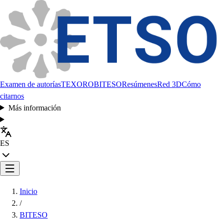
Examen de autorías
TEXORO
BITESO
Resúmenes
Red 3D
Cómo
citarnos
Más información
ES
Inicio
/
BITESO