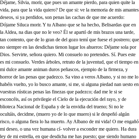
Déjame, Silvia, morir, que pues un amante pierdo, para quien quite la vida, para que la vida quiero? De que si: ve la memoria de mis amantes deseos, si ya perdidos, son penas las cachas de que me acuerdo: Dójame Siluca morir. Y tu Albano que se ha hecho, Belisardas que en la Aldea, na dias que no le veo? Él se apartó de mis brazos una tarde, tan contento, que de lo gran de del gozo temí que fuese el postrero; que no siempre en las desdichas tienon lugar los ahueros: Déjame sola por Dios. Servirte, señora quiero. Mi consuelo no pretendes. Sí. Pues este es mi consuelo. Verdes árboles, retrato de la juventud, que el tiempo en mi dulce amante animan duros peñascos, ejempio de la firmeza, y horror de las penas que padezco. Sa vino a veros Albano, y si no me lo habéis vuelto, yo lo busco amante, si me, si alguna piedad nan uesto en vuestras rústicas penas las finezas que padezco; dad me le si se esconcéis, así os privilegie el Cielo de la ejecución del rayo, y de blioteca Nacional de España y de la envidia del trueno; Si no le ocultáis, decidme, (muero yo de lo que muero) si le despeñó algún risco, o alguna fiera lo ha muerto. Ay Albano de mi vida! O me engañó mi deseo, o una vez humana cí- volver a esconder me quiero. Ha dura ley de mi estrella, en que desdicha me has puesto; que siendo humano y sin culpa, una voz humana temo! Albano mío, mi bien. De esconderme me arrepiento; no es mi Belisarda aquella, si, que aun que mintiera el eco, no hiciera engaño a mi amor; ya los peligros desprecio, muera yo como la vea, y halle en la muerte el contento, Belisarda, Belilarda, Ya la espesura penetro, que es mi Albano. . Belisarda. Ya mis dichas le cumpliero, Ya mis penas se acabaron, Yo te busco. Ya te veo: Dame un abraze. Ay mi bien. toma, pero ya no quiero tus brazos, ingrato Albano; pues de engaños estás lleno. Mejor dirás de desdichas, por infeliz desmerezco, (dulce Belisarda mía) lo que por sino, y atento pudiera haber granjeado. Yo que finezas te debo, supuesto que me dejaste cercada de ser timientos mas de ocho días sin verme? Lo que yo por pena tengos tú me acúmulas por culpa? ahora, mis ojos, dejemos de perder en vanas quejas este limitado tiempo. Dame un abrazo, que sirva de desahogo y consuelo a ti al escucharme mis males, y a mí, al decirlos. . Ya cred lo que me dices, y ansí admitir tus brazos quiero: ̱ sirvan contra el mal de escudo las dichas de verme en ellos, Dulce Belisarda mía, a pesar de los tormentos, que por causarlos tus ojos, gustosamente padezcos Bien te acuerdas que en las tropas que el Rey iba conduciendo, para domar el orgullo del Mautitano soberbios llegué en una compañía de bizarros Caballeros, si bien como ellos noble, no tan feliz como ellos, y siendo fuerza alojarnos una noche en este pueblo de Sicilia, el más dichoso, (por gozar tus ojos bellos) la abitación de tus padrea me cupo en alojamiento, donde luego que te vi. a tu hermosura suspenso, a mis afectos cobarde, y tus victorias seguro, las vanas plumas, que airoso craspó en mi celada el viento; las galas que Abril bordó en mis locos debaneos, y las militantes iras que en mi espada eran incendios, siendoe nulación de Marte; en un punto se volvieron al imperio de tus ojos: dulce holocausto de Venus. Yo te adoro, mas que mucho, si tanto idolatro pueblo, por hermoso, adorá al Sol, siendo el uno, y siendo muerto, que yo adorase tus ojos, siendo dos, y vivos ellos? Tú me quisiste también, supelo, y con este aliento al Rey le di una victoria tan grande; pero no quiero encarecer mis hazañas, que solamente pretendo referirte mis desdichas. Pues como en aqueste tiempo, yo era parecido al Rey en facciones, y en aspecto, con semajanza tan grande, que todos los que nos vieron; a tener el mismo traje, nos juzgaran uno mismo: Fue circunstancia que hizo mas ruidoso aquel trofeo; más cenocido mi nombre, y más seguro mi preio. Y viendo que mi porfía, al fin no pued vencerlos; me resolví a desmentir la glaoria de mis abuelos: a frustrar las esperanzas de mis altos pensamientos: a desnudarme las galas, vestirme el sayal grosero, a seguir sobre de un bruto el ufanado instrumento; que ejercitando la tierra, hace fecundo su suelo, juzgando en ese ejercicio mi enamorado deseo. que tu Albano lo decía, y tu agradecido pecho en cada golpe un favor, y en cada surco un requiebro. Murió a este tienmpo tu padre, y el Rey a mí me echó menos, para que juntos llegasen el bien, y el impedimento; tuvo noticia de mí, de mi mudanza, y mi empeño? y con color de la caza vi no abuscarme a este pueblo. Viote Belisarda mía, antes permitiera el Cielo, que él cegara, y yo muriera; pues finalmente con esto, ni (lv viera de su amor, ni yo muriera de celos. Pretendiote, no le ciste, y él despechado, y soberbio (que es su condición altiva) viéndose morir, y viendo, que para lograr su amor era yo el impadimento. por mi muerte quiso dar feliz paso a su desen: juzgando que el parecerse a mi con tan grande extremo, muerto ycate olvidarias de los amores primeros, y que aquella semejanza resirviera de consuelo juzgando en ella el alivio, que habías perdido en tu dueño, Mandó pues, al Almitante, que una noche con secreto diese sin a esta crueldad: y el piadoso Caballero (indignado contra el Rey me pagase tanto esfuerzo con ingratitud tan fea) exponiéndose a los riesgos, de una piedad tan costosa; dijo al Rey que me había muerto. Y hablando con propiedad, lo que dijo al Rey, fue cierto, pues sin tis que eres mi alma, una sombra soy, un cuerpo, que con acciones de vivo, aún soy horror a los muertos Mándame vivir oculto en los pavorosos hurcos de estas erizadas peñas, mientras que se ofrece medio de poder pasar a Italia; y esto con tanto secreto, que si sabe que me has visto, pondrá mi muerte en efecto. Esta es. Belisarda mía, la su gade mis tormentos, este el amargo tropel de las penas que padezco? este el golfo de aflicciones en que naufrago, y me anego; este el mangibelo airado, en que me abraso, y me hielo: esto es perderme es morir, es, ausencia es rabia; es celos; y esto es tener finalmente juntos tantos sentimientos, que aún el carecer de ti lo tengo por más pequeño? No eres ingrato, No. Ah cruel! Qué culpa tengo en ser desdichado yo? a la fortuna obedezco. Y mi amor? En mi alma vive. Serafirme? Será inmenso: y tu constancia? Es un bronce. Ay! no te rinda el afecto del Rey, que es mi semejante. Tu semejante a ti mismo? Vive Dios te aborreciera, si llegara a hacer concepto de que no eras tú tú mismo. Con desengaño tan cierto, Belisarda a padecer. Vengan diluvios de riesgos. Para que muestre mi amor. Porque atestigue mi esfuerzo. Cuanto de tu peche fío. Cuanto e debe tu pecho. Leor Pasquín; solo me tiene ire en esta soledad, a donde su Majestad, a merendar diz que vienes y bien pudiera acordarse de que me tiene enfadado. Pues espacioso está el prado, bien puede de senfadarse. Cuantas veces le he avisado, que no me sea busón? Muchas, mas en conclusión, esto no es cosa de enfado, y en puridad, seber quiero que le hace a be mi donaire? Es bien que con cosas de aire soní aque tanto dinero? que vive Dios que es desgracia, que si adquiero algún caudal, me lo dan por mi cabal. A mí me lo dan de gracia. Aún esa es muy gran mohína, que estoy de gracias ahito. Pues, señor, cenar poquito y echarse una melecina. Con todo eso el proseguir vuesarced en ser busón, ha de ser con condición, que hemos los dos do partir; o he de romper al picaño la cabeza. Mejor fuera, que ve me la descosiora, con que era mener el daño. Ahora bien eso se deje, y un doblón de a cuatro venga del de ha ocho de ayer. Tenga: Hiciera más un hereje? Déjese de más razones, que el de a cuatro me ha de dar. Déjese de porfiaz, que mis ciertos pescozones me costó, y no tiene duda, que también se ha de partir. Vastido quiere morir. No haré, que usted me desnuda: Velo aí. A buen tiempo llega. Cuando a mí me lo entregaron, no he dicho que me pegaron? pues más que sabe a la pega. Tente busón. Qué igoorancia. Para ser lícito el trato, ha de entrar en el contrato, a perdida, y a ganancia. Qué es esto? Nada, señor. Es darle ciertos porrazos, mas aunque me lo pagó, y también se lo he pagado. Ahora estáis de esa suerte: y el Rey? Aún es muy temprano, para que llegue su Alteza, que debe de estar cazando. Háblase mal en la Corte de aquel lastimoso caso de la muerte de aquel hombre, que al Rey se parece tanto? De que tú lo ejecutases están todos admirados, que ya se sabe que el Rey es un hombre temerario. Ya murió: no murió tal? . que yo le tengo guardado. Qué ruido es aquel Pasquín? El Rey es no hay que dudarlo, Salgamos a recebirle. En este sitio heced alto. Ya llega: Alseor Pasquín, para semejastres casos, aprenda vced a tener menos uñas, y más manos. Que en toda la tarde el monte, ni una fiera nos hadado, en que pudiese mostrar la destreza de mi brezo: cansado, y mohíno vengo. Así señor, vufado, el gusto nos puede aguar; porque os prometo que el campo me ha divertido en extremos Seáis, señor, bien llegado, Solo el veros me despica, que al fin aquel embarazo de mi amor se acabó ya Si lo dices por Albano, ya murió: no murió tal, . que mi piedad le ha librado. Grande gusto, me habéis hecho. Qué rigor tan inhumano! Qué cruel lad tan sin ejemplo! Es un tigre! Es un tirane! No hay vicin que el Rey no tenga. Qué hiciese el Cielo un villano tan parecido a su Rey, y siendo un hombre ordinario se hiciese en mi competencia amor tan privilegiado? Duque. Gran señor. Confieso, que estoy muy enamorado. De Belisarda? Si Duque. Prometeos que no me espanto, que es Belisarda muy bella, y hechizo de amor tan raro, que a las fieras domestiza, y en un pecho tan bizarro como el vuestro, servincendio? ya habéis a Laura olvidado? Bien Laura me ha parecido, y aunque no la quiero tanto, pienso robarla, y matar, si lo impidiete, a su hermano. En todo es bárbaro este hombre, Almirante, mas agrado espero hallar en mi amor, Duque, el tiempo no perdamos, pues que te adoro, y me estimas, y el Rey hoy se muestra humano, no habrá ocasión para ver nuestro intento b