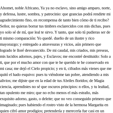
Ahomet, noble Africano, Ya ya no esclavo, sino amigo amparo, norte, y defensa, lustre, sombra, y patrocinio: que grancias podrá rendirte mi agradecimiento fino, en recompensa de tanto bien cómo de ti recibo? Señor, no quieras borrar tus timbres esclarecidos con mis dichas, pues yo solo sé de mí, que leal te sirvo. Y tanto, que solo tú pudieras ser de ti mismo comparación: Yo quedé. dueño de un ilustre y rico mayorazgo; y entregado a atravesuras y vicios, aún primero que logrado le lloré desvanecido. De mi caudal, mis criados, mis preseas, mis lucidos adornos, pajes, y Esclavos; me encontré destituido: Solo a ti, que por el mucho amor con que te he querido te he conservado en mi casa; me dejó el Cielo propicio; y en ti, cifrados más vienes que me quitó el hado esquivo: pues tu viéndome tan pobre, atendiendo a mis alivios; me dijiste que en la edad de tus Abriles floridos; de Magia ciencia, aprendistes no sé que oscuros principios: n ellos, y tu lealtad, tan opulento me miro; que no echo menos el más estraño, más exquisito adorno, gasto, o deleite; que no veo conseguido primero que imaginado; pues habiendo el rostro visto de la hermosa Margarita en quien cifró amor prodigios; pretendería y merecerla fue casi en un tiampo mismo, viendo en mí la obatentación que a tus ciencias he debido. Esta es la dicha mayor: este el mayor beveficio que por tu causa he logrado; y a tu lealtad he debido: Con que no hallo recompensa que equivalga; ni imagino cual sea paga bastante; a tantos nobles servicios: mas si la libertad es joya de precio infinito; libertad, Caballos, galas, armas, y todo te rindo; usa de ello, todo es tuyo; que aún que sentir es preciso tu ausencia; quien honor, vida, esposa y ser te ha debido, 3 Que mucho hará en darte prenda que te usurpó el hado impío? Armas, Juyas, y Caballos; son dones que yo no admizo, pues con mi ciencia; mayores logros y empeños consigo: y a que la libertad sea un bien tan apetecido; a tu gusto, y mi afición; y Señor la sacrifico. Ay de mí! como es posible en tan ciego laberinto hallar libertad el alma, estando preso el sentido! Oh noble Mahomet! con esta acción, tu afecto confirmo: llega a mis brazos. Tus pies son mi centro. Jesucristo! rrazo esclavo abraza, y yo que como tocino arrinconado? yo quiero darle un abrazo: más chito, que este es el perro, y yo sop el asio: bastante digo. Adiós, y en este jardín con vanidades de Elíseo me espera; interín que vuelvo con mi Esposa porque fino vivo en brazos de la muerte cuando en sus brazos no vivo. Al pussto vendré, y dispón algún grato regocijo con que divertirla, pues justo es la obsequien unidos, como a Dama, los verjeles; como a deidad, los prodigios. Adiós, Señor Mahomet. Agur busón. . Despacito que no son muy diferentes a mi ver vuestros oficios. Pues como él hablar se atre Escuche usted: Según dijo el amo; usted esta boda no hay duda que lo ha zurrado con que:- Ven acá menguado: Quién te ha informado o ha did que les toca a los Lacayos averiguar los motivos de los Señores? . Y que le ha dicho al perrazo chivo que sabe tanto; sino sabe deletrear el Cristus? Aguarda pícaro. . Toma, toma Marqués. Que el alivio que busco para mis penas, se me convierta en martirio! Fortuna airada, seis años ha que de Sevilla piso el ameno suelo; a expensas del infelice destino. Arrastrado del deseo de mirar climas distintos; en un combate nabal; me dejé llevar Cautivo: Viene a parar a la casa de este Joven Federico; donde un retrato que vi del Soberano prodigio que por Esposa consigue; abasalló mi albedrío. El embeleso de ver esta hermosa Ciudad, hizo que el logro de libertarme abandónase al principio, pues a cualquier tiempo, a fuerza de mis artes, o prodigios; por mar o viento, pudiera emprenderlo sin peligro: pero ahora que el amor me impone tan torpes grillos; mal espero en tal augustía romperlos ni dividirlos, pues no hay encanto, a su encanto; ni a sus hechizos, hechizo. El modo de conseguir les nobles intentos míos ignoro; sino me enseña el mismo amor el camino. 3 Pero no amaba un Doñ Juan ( Caballero esclarecido de esta Ciudad) a mi ama, primero que Federico la lograse? pues sus celos han de dar a mis designios el somento: y pues Elena, prima de mi bello hechizo, también arde ciegamente por Lisardo; confundidos a todos he de traer con mis mágieos prodigios; por si encuentro en las borrascas ajenas, mi propio alivio. Yo haré: pero aquí se acercan hablando con gran sigilo; Eleña, Laura, y el Criado de Lisardo: yo imagino que ha de importar escucharlos: a esta parte me retiro. Lleva Octavio este papel a Lisardo diligente y que ejecute obediente lo que le prevengo en él. ré obedecerte fiel sin que el temor me sujete, pero es fuerza que me inquiete, de ser sin joya, o dinero. Toma esta sortija, y vete. Ya nada habrá que me aflija con suerte tan placentera, pues antes de la carrera, me he llevado la sortija. A ver? damela. . No hija. No más que haber. No lo esperes. Ni aún dejármela ver quieres? No, que no es consejo sano el poner piedras en mano de locos, ni de Mujeres. . Que le escribes a Lisardo? Que venga esta tarde a hablarme por si conviene en sacarme de aquí restado y gallardo; pues si en resolverme tardo; recelo, no sin razón, que burle nuestra pasión mi tío, dando mi mano (del albedrío tirano) a quien no ama el corazón. Yo estorbaré tus intentos. . Mira que tu prima viene. El disímulo conviene, no entienda mis pensamientos. La causa de mis anelos. se acerca: atención desvelos. Prima, guardente los cielos. Y prosperen tu belleza, sin recelos ni tristezas. Ni recelos ni tristeza temo: mi esposo me adora con respeto, afecto, y fe, y en tres estremos; no sé cual más agradezco ahora: me festeja y enamora con afecto tan rendido; que el solo unir ha sabido en tan solicito afán; rendimientos de Galán, con finezas de marido. Dulce e idolatrada esposa, a tus ojos llego ciego por fallecer en su fuego, como amante mariposa. En esta llama amorosa, mi pasión su logro advierte. Oh bien haya amen la suerte que indalgente me convida a solicitar la vida por tan apaciable muerte. Felice quien llega a ver legrados tantos desrelos. Solo pudieran los cielos esta ventura ofrecer. Y dispensar su poder tanta dicha a tanto amor. Y yo sufrir tal rigor. Qué agrado! Qué majestad! Qué respeto! Qué beldad! Qué ira; que rabia; que horror Entre rosas y claveles, eres con señas iguales, la tetís de estos cristales, la flora de estos verjeles: todos se atropellan fieles a obsequiar tu luz hermosa Siendo en palestra amorosa un trino, cada jazmín, cada pájaro, un clarín; y un sarao, cada rosa; y así, he de mostrar aquí como Venus y Cupido y a sus gracias se han unido para festejarte a ti. Si estará Mahomet? Sí. Felice soy: y asi advierte: Para cuando de la muerte son las iras? Mira atenta: los pasmos que te presenta mi voz. Cómo? De esta suerte. O tu Madre del amor que siendo hija de la espuma eres el centro del fuego; a mis acentos escucha. 4. Que mandas que ordenas que a tu voz se uuan precepto he imperio con dichas seguras. Que renaciendo en cristales con tus hermosas alumnas, sestejéis de Margarita a la divina hermosura. Ya razgan ya rompen el centro que ocupan amor y belleza y las gracias juntas. Qué asombro! Qué confusión! Que miedo, decir debieras, pues esto es cosa del Diablo? Qué necedad! solo es esta de la Magia blanca, que Mahomet sabéis que profesa con tal perfección, un breve rasgo con que mi fe anela divertir a Margarita: y así, diga Venus bella:- Pues hoy a mis tres gran añado una que excede en perfecciones a todas juntas. Rindan punidas a los nuevos amantes de amor primicias. Estas Palomas dicen finas y amantes que han de ser inocentes las lealtades. Y estos Mirlos publican que la hermosura sabe dar alagüeñas las amarguras, Estas rosas que Adonis tiñó con sangre publican de los celos las crueidades. Y en esta gracia nueva te da tu Esposa un corazón amante centro de todas. Y el amor ciego confirme la alianza de vuestros pechos. Querido hijo, pues tú eres del amante fuego quien los incendios reparte, confirma este dulce enlace que teció el amor más tierno. Si haré Madre pues que nunca yo me excuso a tus preceptos. Amantes venturosos en vuestro seno hospedad a Cupido que aunque pequeño alimentado de vuestro afecto el subirá a Gigante audando el tiempo. Ay que me caigo! Ay qué tropiezo! Madre, pues logré el tiro. acá me vuelvo. . Que inquietud tan apacible! Qué lisonjero veneno! Se introduce por el Alma. Me va penetrado el pecho. 2. Que me obliga a que publique rendido a tan dulce incendio: , . Que el amor ciego confirma la alianza de nuestros pechos. Y en mí, la rabia, el furor que me fábrico yo mismo: y así para que no pasen adelante sus afectos. En humo y en polvo deságanse al viento deficias que fraguan de amor escarmiantos. Señor, Señor? 3 Que hay Mahomet que te obliga tan violento a interrumpir mis venturas? Que llega tu padre Arnesto a esta parte; y como ignora mi habilidad, el portento quise encubrirle. Ay de mí! Que no son sino mis celos los que rabiosos procuran atajar lo que padezco. Bien hiciste, si eso ha sido. Cigueña, que será esto? Nada malo dicen: veamos si parará en algo bueno, Federico, Margarita, que hacéis en la estancia amena de este jardín, retirados? Señor, con mi esposa bella confiriendo estaba dichas de amor. Señor, a la puerta está Don Juan de Toledo aguardando la licencia de entrar a hablarte. Don Juan buscarme a estas horas? entra . y di que ya voy: vosotros hijos, esperad en esa Sala, que luego al instante que se vaya, doy la vuelte. . Tu gusto como precepto obedecemos. Qué fiera apresión! 3 este Don Juan no es aquel cuya asistencia contina en estos umbrales, sembró el alma de sospechas? que querra? yo he de escucharle: vamos adorada prenda. Tus pasos, amado esposo, sigo ansiosa: ven Elena. Cuando de tantos cuidados go. saldré Ea amantes penas, ya este acaso va a nunciando la calma de mi tormento. . Tanto el regocijo es de Margarita? De esta echa se vuelve loca. . Ay pesares! Mi amo está como un vabieca; no puede haber en