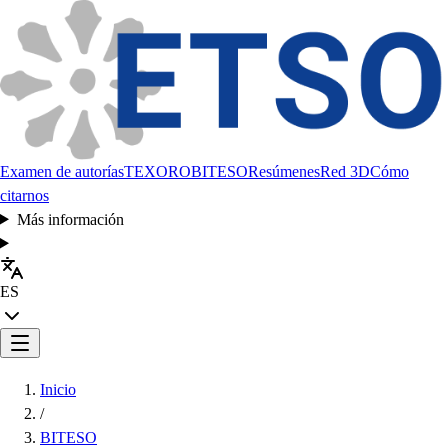
Examen de autorías
TEXORO
BITESO
Resúmenes
Red 3D
Cómo
citarnos
Más información
ES
Inicio
/
BITESO