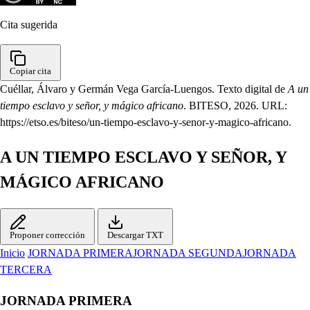
Cita sugerida
Copiar cita
Cuéllar, Álvaro y Germán Vega García-Luengos. Texto digital de
A un
tiempo esclavo y señor, y mágico africano
. BITESO, 2026. URL:
https://etso.es/biteso/un-tiempo-esclavo-y-senor-y-magico-africano.
A UN TIEMPO ESCLAVO Y SEÑOR, Y
MÁGICO AFRICANO
Proponer corrección
Descargar TXT
Inicio
JORNADA PRIMERA
JORNADA SEGUNDA
JORNADA
TERCERA
JORNADA PRIMERA