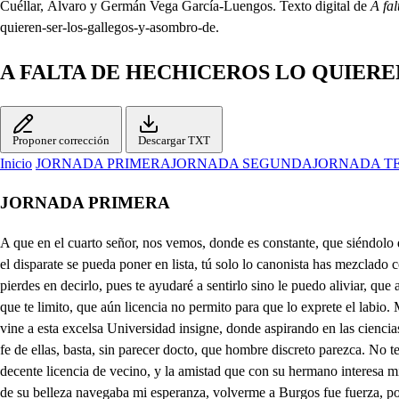
Cuéllar, Álvaro y Germán Vega García-Luengos. Texto digital de
A fa
quieren-ser-los-gallegos-y-asombro-de.
A FALTA DE HECHICEROS LO QUIER
Proponer corrección
Descargar TXT
Inicio
JORNADA PRIMERA
JORNADA SEGUNDA
JORNADA T
JORNADA PRIMERA
A que en el cuarto señor, nos vemos, donde es constante, que siéndolo de estudiante, parece de esgrimidor; pues por los aparadores nos juzgarán infinitos, antes que jurisperitos, músicos y cazadores; pues para que el disparate se pueda poner en lista, tú solo lo canonista has mezclado con lo abate: Ya que sabes cuanto atento te amé, te asistí, y serví, merezca yo oír de ti algo de tu sentimiento; si es tan grave tu pesar poco pierdes en decirlo, pues te ayudaré a sentirlo sino le puedo aliviar, que aunque bellaco en mi estado sé, cuando un mal se avecina, que suele ser medicina un dolor comunicado. Polilla, es tanto el agravio del dolor, que te limito, que aún licencia no permito para que lo exprete el labio. Mas porque aleve e injusto no me acabe mi tormento, óveme esta vez atento, que quiero darte ese gusto. Ya sabes que desde Burgos, mi patria, vine a esta excelsa Universidad insigne, donde aspirando en las ciencias la vanidad de cursarlas, sin el afán de saberlas, probar pude que en aquel, que por gusto a las escuelas asiste, sin que las busque para vivir en fe de ellas, basta, sin parecer docto, que hombre discreto parezca. No te acuerdo que una tarde Saliendo de San Esteban, la hermosa Doña Mencia vi, que la idolatré al verla, y que admitido en su casa con la decente licencia de vecino, y la amistad que con su hermano interesa mi estimación, logré en fe de afable; correspondencias honestos favores, que mi fiel rendimiento aprecia. Pues cuando más favorable en el mar de su belleza navegaba mi esperanza, volverme a Burgos fue fuerza, por persuadirme mi madre que al recobro de una hacienda pasase luego a Laredo, que por la muerte violenta de un tío allí me quedó asignada; quien creyera que heredar yo hubiese sido de tantos males herencia Despedime de mi dueño, y con la firme prometa de volverla a ver partí violento, pues mi fineza llevaba a mal carecer de su sol en tanta ausencia. Allá dispuse mis cosas tan brevemente ligeras, que una vez puesta en recobro seguro la poca hacienda, que averigué me tocaba, no pudieron ni las tiernas expresiones de mi madre, ni de amigos las promesas detenerme; y asi admite, si a mal que lo calle llevas, que por volverme de priesa, de priesa te lo refiera. Pero suspéndate un caso, que ni en farsas, ni en novelas, para escarmiento o ejemplo, fábulas, ni historias cuentan. A un villaje, que a distancia corta de Laredo era aborto tosco de un risco bien que nácar de una perla) aba a divertirme algunas veces, como quien desea, conversando, procurar el alivio de sus penas. Con una pastora hermosa, festiva, alegre y risueña, tuve familiaridad, que de las leyes de honesta jamás pasó, que es locura, en quien de noble se precia, cariñosos hospedajes satisfacer con ofensas. Que me miró con cariño no es dudable, pues las señas, que en ojos y acciones pude inferir yo, todas eran hijas de un fuego amoroso que circulaba en sus venas. Crel al principio que fuese sencillez de aquella tierra, por lo que no negué algunos cariños a su belleza, discurriendo no podría hacerla en aquesto ofensa, pues traitorios afectos con juguetes, nos firmezas. Supe alií, que desterrada de su patria a aquellas sierras vivia, porque sus padres con amor, o con violencia, pretendieron darle estado, y huyendo tal rigor ella, divertida aslí en la guarda de unas manchadas ovejas, si admiraba con lo linda, 