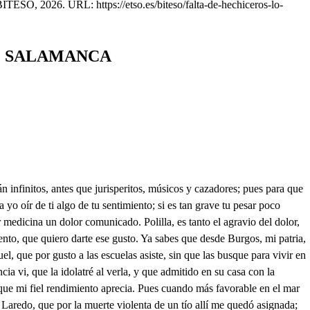
BITESO, 2026. URL: https://etso.es/biteso/falta-de-hechiceros-lo-
E SALAMANCA
dí ima hechicera. Por qué, amigo? Ay es un berro! prevenidme ambas orejas, y oiréis una sodomia mayor, que una desvergüenza. Yo fui ante anoche a su cuarto, y la vi con tantas velas por el hueco, que la llave en la cerradura deja, que creí, que en Baraona me hallaba ya hasta las trenzas. Y ella, gruñendo allá dentro con una cara de suegra, por no sé que ingrato o turco, zas, de un golpazo se cuela hancia el techo, y allá vas: entro allá para prenderla, más cogila por el rabo. Extrañas cosas me cuenta vuestra admiración. Lo dicho; y os aseguro, por esta, que lo vi con estos ojos, que se han de comer la tierra: yo vengo al Corregidor, mi amigo, a dar de ello cuenta, ya ves, que traigo conmigo mi informacioncita hecha con su in singulís, y todo, si os queréis pasear por ella, veréis si es verdad que viene con su sal y su pimienta. Absorto os escucho, amigo: pero pues vuestra prudencia trae la información veamos. Oíd; esta es la cabecera. , . Lee. Pues es testamento? Bueno. no, señor; pero es preciso: porque si es una hechicera, no yendo en nombre de Dios, todo el cuento va por tierra. Al Señor Corregidor. los dos, y se los quita. Ya que me hallo yo tan cerca, mejor es que yo los lleve donde, y como me convenga. Raro prodigio! . Serora? (muerto estoy!) en hora buena vengáis, donde un fiel criado entrambas manos os besa: (no te llevará el demonio!) Ya sé yo cuantas finezas le debo, cuantos obsequios, y qué corteses ausencias; mas por él no vengo, no, que solo a venir me empeña, porque sepa un falso amante, porque un pecho ingrato entienda, que si de un monte me saca, a ser racional de fiera me trae, no se lo agradezco, que no obra bien la fineza quien sabe unir cauteloso con el obsequio la ofensa. Yo ofensa, Cristerna hermosa? Saben los cielos. La lengua detén, cierra el labio, calma la voz, tirano, y no mientas, que ya estoy de tus ficciones enterada y sa atisfecha. u otro dueño adoras; cuando yo del amor a las flechas vivo herida? no ha de ser. Qué te admiras de que entienda tus designios? no lo extrañes, que valida de mi ciencia el verme donde no quieres, y huir de donde me dejas, es, para que tú no dudes que soy más de lo que piensas. Si es diablo, menos la cola, . dice verdad la embustera. Qué he de hacer, sagrados cielos, con esta mujer? Sosiega, Cristerna, tus bellas iras, que no dicen bien sus nieblas con el sol de tu semblante. Señora, dadme licencia. Id con Dios; y por si acaso dudáis donde se me pueda prender, sabed que en la casa de Don Facundo, que a esta tan vecina está, me hospedo. Pues de un hombre de mis prendas tal imagináis? Jesús! no, señor, ni qué se entienda. Pues a qué sin formáis autos, sino es vuestra intención esa? Para divertir los ratos ociosos, sin más cautela, que escribir por escribir. Yo soy vuestro, y tan de veras que:: pero vaya un polvillo. Así tal obsequio aprecia mi atención. Jesús, mil vedes! una sierpe es en conciencia; pero pues sé que en la casa de Don Facundo (las piernas me están temblando!) se guarda, ella caerá; voyme afuera, no caiga antes yo: Seo Don Sebastían, a la obediencia. Id con Dios. Ahora, villano, es razón que tus ofensas publique mi pecho, herido de ingratas correspondencias. Tú, de aquel monte en las tosca brutas intrincadas breñas, no me hablaste cariñoro con palabras ta