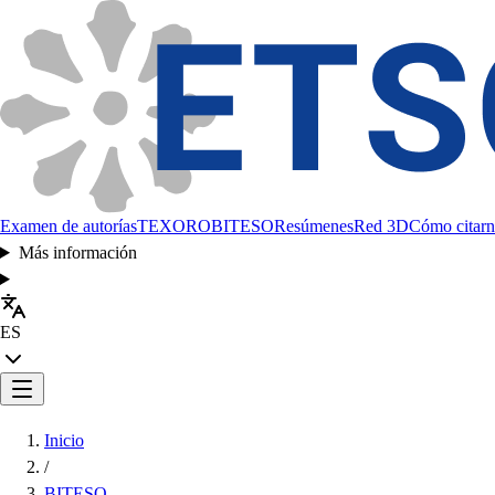
Examen de autorías
TEXORO
BITESO
Resúmenes
Red 3D
Cómo citarn
Más información
ES
Inicio
/
BITESO