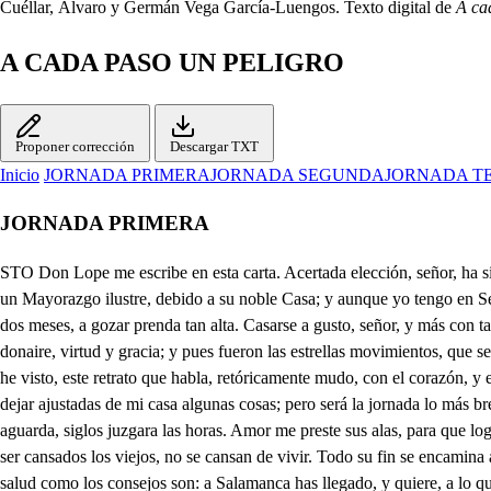
Cuéllar, Álvaro y Germán Vega García-Luengos. Texto digital de
A ca
A CADA PASO UN PELIGRO
Proponer corrección
Descargar TXT
Inicio
JORNADA PRIMERA
JORNADA SEGUNDA
JORNADA T
JORNADA PRIMERA
STO Don Lope me escribe en esta carta. Acertada elección, señor, ha sido en casarte con Doña Ana su hija. El retrato es este . en quien el alma idolatra. Es Don Lope, como sabes, deudo mío, en Salamanca goza un Mayorazgo ilustre, debido a su noble Casa; y aunque yo tengo en Sevilla la mía, traté por cartas este casamiento, y fue la elección tan acertada, que efectuado quedó; y así es forzoso que parta; Floro, dentro de dos meses, a gozar prenda tan alta. Casarse a gusto, señor, y más con tan noble Dama, es merced de la fortuna. Los Cortesanos la llaman felicidad de la vida. Ya me había dicho la fama de Doña Ana la hermosura, donaire, virtud y gracia; y pues fueron las estrellas movimientos, que señalan con los rasgos de sus luces las tres pasiones humanas, gozar pretendo el impulso que alentó mis esperanzas, que aunque a mi esposa no he visto, este retrato que habla, retóricamente mudo, con el corazón, y el alma, me tiene, Floro, rendido a sus prendas soberanas. El disponer tu partida será de grande importancia. Por ahora no es posible, hasta dejar ajustadas de mi casa algunas cosas; pero será la jornada lo más breve que yo pueda, pues me dice en esta carta Don Lope, que gustaria que estuviera en Salamanca por todo este mes. A quién tan noble dicha le aguarda, siglos juzgara las horas. Amor me preste sus alas, para que lograda vea, con tan dichosa esperanza, la posesión que venera con tantos gustos el alma. Cansado vengo de oír de mi padre los consejos. Con ser cansados los viejos, no se cansan de vivir. Todo su fin se encamina a que los peligros mire del mundo, y que me retire, con cordura peregrina, de los amigos que son contrarios de la virtud. Tal me dé Dios la salud como los consejos son: a Salamanca has llegado, y quiere, a lo que recelo, por si murieres con duelo, que mueras aconsejado. Pero dejando, señor, de tus padres los consejos, que no se acuerdan los viejos de que tuvieron amor, a donde vamos sin blanca entre los hijos de Adán? Del Martir San Sebastian hoy celebra Salamanca la fiesta, y llegado habemos a las penas de el Aurora, sitio de nuestra Señora de la Vega y pues tenemos la variedad poderosa, con que la naturaleza significa su grandeza de esta fiesta milagrosa, veamos si puedo ver, entre tantas damas bellas, quien Sol es de todas ellas. Doña Ana, a mi parecer, será esa dama. Si adoro su belleza singular, Deidad la puedo llamar. Ni lo dudo, ni lo ignoro; pero su padre pretende casarla en Sevilla, y ella, que de amor no tiene estrella, del que sea galán se ofende. Dices bien vamos notando de las damas el aseo. Con Estudiantes las veo a cada paso estudiando; Catedra de el interés se lee aquí por entero, el Dativo es el primero, y el Genitivo después. A Demóstenes adoran por un demos ten no más, y sin el plata jamás al divino Platón lloran: La dama de mayor precio lee a Escoto en los escotes, y aunque la maten a azotes, no ha de leer en Vejecio. En el linaje Diomar, aunque se hagan de las Godas, del Tribu de Dan son todas, y algunas son de Lsacar. No se rinde mi valor, cobardes, de esta manera. 1. Defiéndete. 2. Muera. . 1. Muera. A un Caballero? qué error! Oyes, qué intentas? Qué intento? ponerme luego a su lado. Un recién aconsejado rine? ni por pensamiento. Apenas salió el mozuelo de casa siguiendo el arte, cuando en el Templo de N recorrió el libro del duelo: tal le dé Dios la salud como él