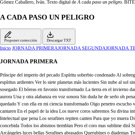
Gómez Caballero, Iván. Texto digital de
A cada paso un peligro
. BITE
A CADA PASO UN PELIGRO
Proponer corrección
Descargar TXT
Inicio
JORNADA PRIMERA
JORNADA SEGUNDA
JORNADA T
JORNADA PRIMERA
Príncipe del imperio del pecado Espíritu soberbio condenado Al sobregoso reino de los profundos Hidra inmortal del mundo De que admirado viene hoy se espera Estar en el manto de la azul esfera Esmaltado de espíritus ardientes Ver lo siete planetas más lucientes Sin nube al sol sin mácula de la luna La providencia a quien llamó fortuna La vana adoración que yo defiendo Favores soberanos repartiendo El mar tan sosegado El bóreas en favonio transformado La tierra en el invierno dando flores Lisonjeando el fuego sus ardores Los nueve coros por la solfa trina Cantando en la capilla peregrina A la que quiere concebirse aurora Una y otra alabanza en voz sonora Sin duda he de serlo oh pena mía La concepción sagrada de maría En que lo echas de ver mira yo he sido Criado en gracia y aunque la he perdido La ciencia me ha quedado Y con ella en mi ciencia transformado Oigo penetro escucho veo y miro Que ves que escuchas que con va suspiro Te ladras la región Culpa primera Tú lo podrás saber de esta manera Escribe lo que cantaren En el papel de la idea Los nueve coros sabremos Su divina inteligencia Dices bien atento estoy El coro angélico empieza Que es la primera jerarquía El coro A la letra de los arcángeles responden Intelectual que pena Los serafines repiten canten Para que yo muera Diciendo los querubines con gozo Que te desvela Los tronos oigo este día Y alternando las esferas Que divinamente fueran Dicen que fue concebida Todos los abismos tiemblan Pero el coro mas sublime dirá Sin pecado o penas Inmortales que aguardáis Si para cerrar la letra Responden original Juntemos aquestas letras Dicen los ángeles puros Arcángeles luces bellas Serafines abrasados Querubines o diademas Tronos y dominaciones Las potestades supremas Y toda la imperial corte Celestial de esta manera El coro intelectual Cante con gozo este día Que es concebida maría Sin pecado original Culpa aquí de mi poder Esta es la esfera sagrada Pecado licencia tienes Para que el borrón o mancha Del primer hombre se toque A la más pura más santa Criatura que dios formó Y pues los ángeles cantan A la concepción sin duda Infundirse quiere el alma De maría en la materia Que te detienes que aguardas Dices bien la casa es esta Y pues he puesto en desgracia De dios la naturaleza De maría la pureza Mancharé quien va No ha lugar Porque está de gracia llena Como si Adán la perdió En el convite cruel María no se halló en él Porque dios la preservó La mesa fue general Y su veneno comieron Todos cuantos descendieron De la culpa original Es verdad pero los dos Penad en vuestra desgracia Que en un convite sin gracia No está la madre de dios Si estará que fue de adán Hija por generación Y él confesará la unión De la culpa que le dan Pues como dice Isaías Que una virgen parirá Porque maría será Madre del sacro mesías Si es religión que espanto Como casada será Porque su esposo será Quien el espíritu santo Ya este misterio previsto Los que entran en religión Serán por imitación Esposas de Jesucristo Todo el abismo me valga Caiga sobre mí las nubes Preñadas de rayos cargan Del supremo balvastre Los ejes eslabonados En esos orbes azules No quede en él consistorio De dios hoy ningún querube De culpas y en mi ideas Todas las entes caduquen Aquí no hay más que aguardar La jurisdicción que tuve Con maría no se entiende Y así de su aurora huye Esta sombra original Pues aunque su 