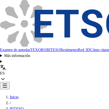
Examen de autorías
TEXORO
BITESO
Resúmenes
Red 3D
Cómo citarn
Más información
ES
Inicio
/
BITESO