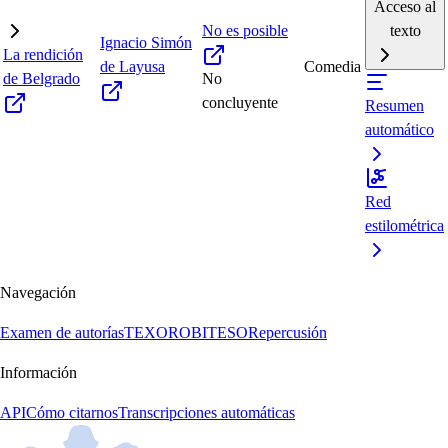
Acceso al
No es posible
texto
Ignacio Simón
La rendición
de Layusa
Comedia
de Belgrado
No
concluyente
Resumen
automático
Red
estilométrica
Navegación
Examen de autorías
TEXORO
BITESO
Repercusión
Información
API
Cómo citarnos
Transcripciones automáticas