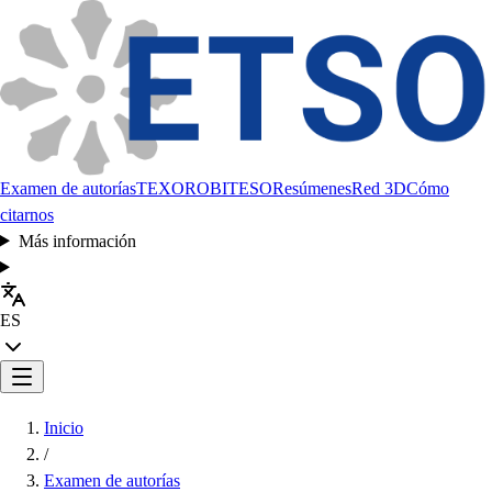
Examen de autorías
TEXORO
BITESO
Resúmenes
Red 3D
Cómo
citarnos
Más información
ES
Inicio
/
Examen de autorías