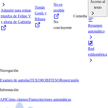
Acceso al
No es
Tomás
texto
Adquirir para reinar,
posible
Genís y
triunfos de Felipe V
Comedia
Ribaza
y gloria de Gabriela
No
Resumen
concluyente
automático
Red
estilométrica
Navegación
Examen de autorías
TEXORO
BITESO
Repercusión
Información
API
Cómo citarnos
Transcripciones automáticas