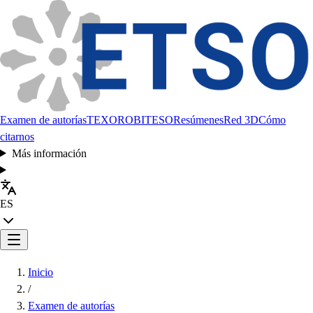
Examen de autorías
TEXORO
BITESO
Resúmenes
Red 3D
Cómo
citarnos
Más información
ES
Inicio
/
Examen de autorías