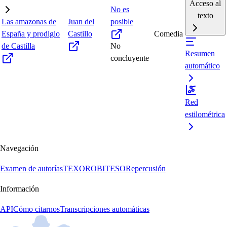
Acceso al
No es
texto
Las amazonas de
Juan del
posible
España y prodigio
Castillo
Comedia
de Castilla
No
Resumen
concluyente
automático
Red
estilométrica
Navegación
Examen de autorías
TEXORO
BITESO
Repercusión
Información
API
Cómo citarnos
Transcripciones automáticas