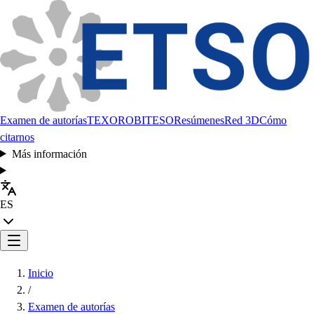
Examen de autorías
TEXORO
BITESO
Resúmenes
Red 3D
Cómo
citarnos
Más información
ES
Inicio
/
Examen de autorías