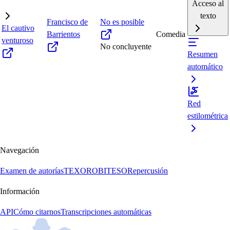
Acceso al
texto
Francisco de
No es posible
El cautivo
Barrientos
Comedia
venturoso
No concluyente
Resumen
automático
Red
estilométrica
Navegación
Examen de autorías
TEXORO
BITESO
Repercusión
Información
API
Cómo citarnos
Transcripciones automáticas