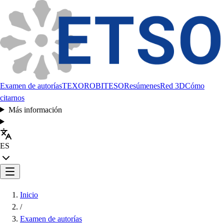
Examen de autorías
TEXORO
BITESO
Resúmenes
Red 3D
Cómo
citarnos
Más información
ES
Inicio
/
Examen de autorías