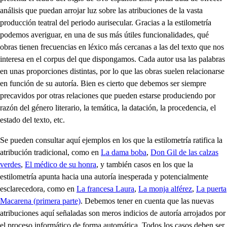
análisis que puedan arrojar luz sobre las atribuciones de la vasta
producción teatral del periodo aurisecular. Gracias a la estilometría
podemos averiguar, en una de sus más útiles funcionalidades, qué
obras tienen frecuencias en léxico más cercanas a las del texto que nos
interesa en el corpus del que dispongamos. Cada autor usa las palabras
en unas proporciones distintas, por lo que las obras suelen relacionarse
en función de su autoría. Bien es cierto que debemos ser siempre
precavidos por otras relaciones que pueden estarse produciendo por
razón del género literario, la temática, la datación, la procedencia, el
estado del texto, etc.
Se pueden consultar aquí ejemplos en los que la estilometría ratifica la
atribución tradicional, como en
La dama boba
,
Don Gil de las calzas
verdes
,
El médico de su honra
, y también casos en los que la
estilometría apunta hacia una autoría inesperada y potencialmente
esclarecedora, como en
La francesa Laura
,
La monja alférez
,
La puerta
Macarena (primera parte)
. Debemos tener en cuenta que las nuevas
atribuciones aquí señaladas son meros indicios de autoría arrojados por
el proceso informático de forma automática. Todos los casos deben ser