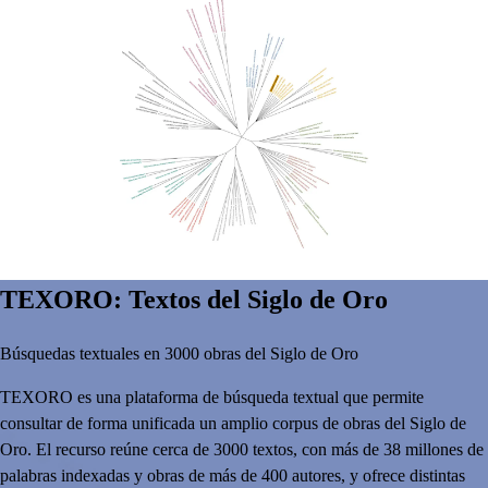
TEXORO: Textos del Siglo de Oro
Búsquedas textuales en 3000 obras del Siglo de Oro
TEXORO es una plataforma de búsqueda textual que permite
consultar de forma unificada un amplio corpus de obras del Siglo de
Oro. El recurso reúne cerca de 3000 textos, con más de 38 millones de
palabras indexadas y obras de más de 400 autores, y ofrece distintas