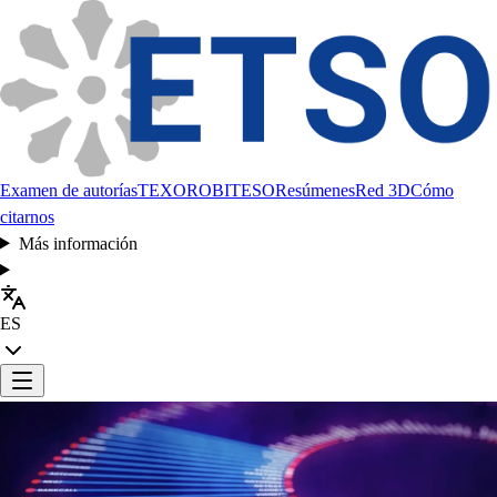
Examen de autorías
TEXORO
BITESO
Resúmenes
Red 3D
Cómo
citarnos
Más información
ES