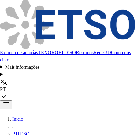
Examen de autorías
TEXORO
BITESO
Resumos
Rede 3D
Como nos
citar
Mais informações
PT
Início
/
BITESO