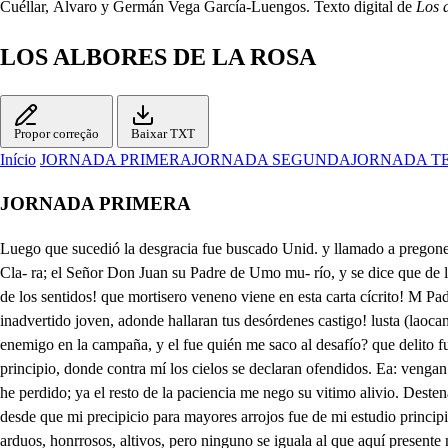
Cuéllar, Álvaro y Germán Vega García-Luengos. Texto digital de
Los a
LOS ALBORES DE LA ROSA
Propor correção
Baixar TXT
Início
JORNADA PRIMERA
JORNADA SEGUNDA
JORNADA T
JORNADA PRIMERA
Luego que sucedió la desgracia fue buscado Unid. y llamado a pregones: indignado el Vittey a prometido mil pesos al que le die- te vivo a Uind. y quinientos si muerto, Do- ña lusta se reuro al Convento de Santa Cla- ra; el Señor Don Juan su Padre de Umo mu- río, y se dice que de la pesadumbre. Dios le tenga en el celo, y guarde a Unid, y le de gracia, para guárdarse. Diego. Válgame Dios: qué desgracia! Qué asombro de los sentidos! que mortisero veneno viene en esta carta cícrito! M Padre murio? y depena? Oh pesar de mis delictos, que fueren injusio acero del pecho de más caiños. Oh bárbaro! Oh desdichado Leoncio! Oh inadvertido joven, adonde hallaran tus desórdenes castigo! lusta (laocanón de todo) presa en el Sacro retiro de un Convento, que al fin es, con nombre de Iglesia, grillos. El Virrey tan indignado? Pues si maté a mi enemigo en la campaña, y el fue quién me saco al desafío? que delito fue llegar mi punta a su pecho altivo, cuando estaba yo primero de su sin razón herido? No: aquí hay superior causa: aquí hay más grave principio, donde contra mí los cielos se declaran ofendidos. Ea: vengan rayos sangrientos, los Planetas, y los signos envien sus infortunas de aspecto cuadrado, o trino, que aquí estoy, no temo nada, pues ya todo lo he perdido; ya el resto de la paciencia me nego su vitimo alivio. Destenado, solo, pobre, sin Padre, Patria, ni amigos, sin Justa, para mi injusta, pues me expuso a estos peligros. Válgame el valor. Fac. Gran lance: desde que mi precipicio para mayores arrojos fue de mi estudio principio: desde que poner mi silla quise al lado de Dios mismo, y el monte del testamento hacer trono en mis delirios, confieso que a habido empeños arduos, honrrosos, altivos, pero ninguno se iguala al que aquí presente miro, donde nunca mi valor mus provocado le ha visto. Leoncio: Leoncio: Quin me llama? Un fiel amigo, que profeso el ser lo siempre, y tus bienes solicito. Saber espero admirado, quien eres, y a que has venido? F. Decute quien soy ahora será un asunpto prolijo. Baste saver que nací noble, que salí muy niño de mi Patria, y que rodando, este nuevo mundo ha sido años a mi habitación. Vivo en Lima, donde áspiro a subir más por las letras, y aunque no soy conocido, porque meimporta, he estudiado alguna cosa, y seguido con notable inclinación tus pasos, y tus designios. Don Fatundo de la Torre mellamo (porque quien hizo, . sino solo mi facundia, en la de Babel rejido de división, y soberbia el confuso labeurto?) Ayer, pues, que ertre los nobles que en Palacio concurrimos, la muerte que diste a Octavio se daba por hecho digno de tubrazo, y por honrrosa acción de un valor invicto, a un nuevo, y tumulvosso concurió degente, fuimos con intento desaber la causa, y al punto mismo, a la voz de un pregonero se oyo la de tus delictos, dándote por alcvoso, y ofreciendo de camino grande sunma al que te dier con su industria muerto, o vivo. Lastimó el caso a los más, y en mi el dolor fue tan fino que pudo darme el semblante de complice mil indicios. Fuy a tu casa, y halle en ella nuevo, y bullicioso ruido de gente, muy ocupada en cos en peros dssi elos, Leon, Grande golpe. Fac. Acompañado Ya he sabido Pues tienes ya aviso Descolgando la lusticia paños, sedas, cuadros, visos, contadores, y sacando cuanto era tú la casa rico; esto que em largo le llama, y es su embargo del fisco. Por otra parte asis