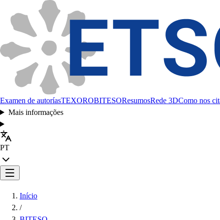
Examen de autorías
TEXORO
BITESO
Resumos
Rede 3D
Como nos cit
Mais informações
PT
Início
/
BITESO