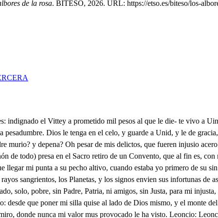
lbores de la rosa
. BITESO, 2026. URL: https://etso.es/biteso/los-albore
ERCERA
tían al señor Don Juan, que el hilo rital le daba a la parca en últimos paralismos: donde, al fin, nindio la vida: fatel noche, honor preciso, de un sol en que tantas luces se eclipsaron a un deli quio. de ctro no menor, que al mismo tiempo falto Doña Justa de su casa. que a un Convento, temerosa, se fue? por aza; vamos al caso. Yo Leoncio soy tu amigo, aunque en aquestos paises forastero, como he dicho: no tengo casa, no ofrezco alguna quinta, o retiro propio, en que seguro puedas Puir el rostro al peligro: lo que te puedo ofrecer son dineros, que aunque vivo tan temoto de mi patria, mi crédito es conocido, y mi Padres me socorren mas de lo que necesito; Escóndete en esos montes, cuyo delicioso sirio es muro de desgraciados, como de ausentes castillo. Con ello; podrás guardarte, que de valor prevenido León. A tanto Fa. Pues mira Si eso es no más, lo prometo Y yo confío El cielo, amugo, te guade y de plata, en breve tiempo los gabarás por amigos. Estos son quimentos pesos por ahora, mientras visto las aras de la amilad de trofeos más crecido; Ánimo, no le Leoncio, que yo de Livia al camno me lreibo en ese Pegaso de Borcas, y Tetis hijo, desde donde haré tus partes, y te daré los avisos, buscándote muchas veces en la ticira, donde he sido, por muchos meses, y a un años. de esas sus selvas vecino. No dudes; servir te deja de mí en aquestos peligros, que saure sacarte de ellos con honrra, consuelo, alivio. Y en pago de mi deseo, sola una cosa te pido, concederasmesa? número debeneficios como ha de poder negarse quien tantas peces cauttivs se halla a tus pies? fácil es: y no tan mío, como tuyo el bien que intentos no te resuelvas activo a emprender cosa que importe sin con sultarla conmigo, que yo acudire frecuente al consejo, y al aviso. desde luego. de ti me harás este gusto, y el cielo te guarde, amigo. Dar de la ajena desgracia Maleta amigo. Ma. Sane Dios que me ha pesado, No me digas más, Mal, Pues que! ya lo saves? Sí para ejemplo nunca visto de pechos que liberales hacen su nombre divino. un pésame reverendo es el punto más horrendo que tiene la Aristocracia. Que por ajenos enfados ayan de llorar mis ojos cuando tan libres de enojos Y no estas más triste que eso? no lloran por sus pecados! Y que sobre hacer la buz aunque sea por Agosto dizque he de enfardar mi rostro enbayetas y capuz! Quién pudo este bando echar tan cruel, tan lamentable sino es algún miserable, que tiene don de llorar? Leon. Estos golpes de fortuna Pero pues ello ha de ser, y allí Leoncio me espera, válgame aquí la mollera llorona de una mujer. Leoncios he; he, he, o qué leyes de criado! ylo que yo lo he sentido. Murio. no hagas de tú se más trucha. que al fin como mala nueva el viento se dejo atras. que muño mi Padre se, que mi lusta es monja, y que me busca el Virrey a mí. Qué buena filosofía! No es Pues qué vendrá a ser? Necesidad. Ma. Es verdad, No tan grande, que pormodo Qué? doblones? No se más, piden sin dida ninguna valor, entereza, y peso. Pues si colérico el hado acomete, siempre es bueno que un pecho quieto, y sereno le reciba reportado. Fuera de que al corazón, si un grave dolor le oprime, todo lo que menos gime es de más reputacón: porque sufrido en efecto dentro del alma el rigor, no degenere el valor en la falta de secreto. Y siendo entre penas tales los asuntos tan subidos, no es razón a los sentidos hacer con el alma 