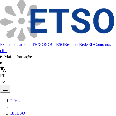
Examen de autorías
TEXORO
BITESO
Resumos
Rede 3D
Como nos
citar
Mais informações
PT
Início
/
BITESO