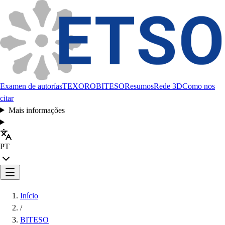
Examen de autorías
TEXORO
BITESO
Resumos
Rede 3D
Como nos
citar
Mais informações
PT
Início
/
BITESO