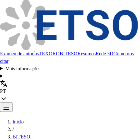
Examen de autorías
TEXORO
BITESO
Resumos
Rede 3D
Como nos
citar
Mais informações
PT
Início
/
BITESO