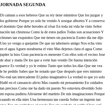
JORNADA SEGUNDA
Di caiman a esos hebreos Que su rey tiene ministros Que los juzgue y los gobierne Porque yo solo he venido A sosegar albortos Y a conserva el dominio Que debe herodes al césar En toda mi vida he visto Señor nación tan chismosa Como la de estos judíos Todas son acusaciones Y chismes tan exquisitos Que me tienen sin paciencia Esotro día me dijo Uno yo vengo a quejarme De que un tabernero amigo Nos echa vino en el agua Aguen norabuena el vino Mas dejenos clara el agua Como jupiter la hizo Gran paciencia es menester Con ellos solo el vecino Jose de abar y matia De los que a verte han venido De buena intención parece Es verdad y yo le estimo Tanto que todos los días Que me vea le he pedido Sabes que he notado que Que después que eres ministro No está tan intercadente El pulso imaginativo La verdad es que yo solo Hallé en el cansancio alivio Mas cuando mi pensamiento En cuidados tan precisos Como me ha dado mi puesto No estuviera divertido Solo mi esposa pudiera Aliviarme del martirio De mis imaginaciones Porque cuando en ella miro Una hermosura tan cuerda Sobre un ingenio tan vivo Tan sin cuidadoso el regalo Tan sin cuidado el cariño Claro está que no pudieran Las potencias y sentidos En adorarla ocupados Acordarme de mi mismo Bien merece tu alabanza Mas ella sale bien mio Señor señora que tienes Que el semblante y el estilo De hablarme lo extrañan mucho Mis ojos y mis oídos Hame dado pesadumbre Una nueva que he tenido Que nueva que al galileo De quien tan raros prodigios Cuentan prendieron anoche No es el que dices el misino Que habrá tres días o cuatro Con tan grande regocijo Recibió el pueblo a quien llaman Unos Jesús otros cristo Si señor el mismo es Que yo también lo he sabido Porque todo el pueblo estaba Estaba mañana en corrillos Hablando de esa prisión Y decían que vendido Fue de un discípulo suyo Y sin haberlo sabido Juraré que es un bermejo A quien yo comprar he visto De comer hombre pecoso Y vestido de amarillo Porque en un corro apartado Un despensero su amigo Le disculpaba diciendo Lo que el señor judas hizo Me lo hiciera yo también Porque él solamente quiso Valerse de aquel dinero Creyendo como me ha dicho Que nada se aventuraba Porque si cuando han querido Prenderle desaparece Dejándolos aturdidos Quien no había de pensar Que hciera entonces lo mismo Otro respondió bien dice Porque anoche apenas dijo Yo soy cuando en tierra dieron Con que más de veinte y cinco Se rompieron las narices Primero que los hocicos Y me he holgado porque haya Algunos romos judíos No sé yo que caber pueda En e´culpa ni delito Para mandarle prenderle A no estar desavenido Con el rey porque cortó La cabeza a juan mia maigo Le hablara para eso solo Porque en extremo he sentido La prisión del nazareno Que en fin era juan su primo Y yole deví la vida Pero estoy tan ofendido Del rey por su injusta muerte Que no verle determino jamás José viene a verte Señor seas bienvenido De parte de herodes vengo A darte como es preciso Aviso de lo que pasa El haberme dado aviso Primero que ejecutara Muerte que tanto he sentido Era lo que hacer debía Pero ya no necesito De que me dé parte en nada De eso también he venido A dar la disculpa como Puede tenerla conmigo De haber degollado a juan Por el ruego antojadizo De una niña pues no piense Que es muy amigo de niños Y mas cuando la causa fue tan oca Si la puede tener acción tan loca No hay ninguna mayor siendo el rey hombre Que una mujer de quien adora el nombre Que aunque fue la muchacha el instrumento Su madre fue el primer fundamento Mirar pudiera que era injusto el ruego Como pudo mirarlo si está ciego Luego das su delito por disculpa Yo no puedo negar que tuvo culpa Pero será primero por ventura A quien haya cegado por hermosura El gran David que tantas profecías Le llaman ascendiente del mesias A una mujer no le rindió despojos Solo vencido de sus mismos ojos Y obligado con bienes infinitos Cometió en un delito tres delitos Por divino misterio Escándalo, homicidio y adulterio. Su hijo salomón no es buen ejemplo Pues después de labrarla a Dios el templo En vez de reprimirse como sabio Cuanto su mano obró borró su labio Y una mujer borrón de la belleza Culto ofreció Su natural flaqueza Y dadila no fue dulce veneno De sansón el valiente nazareno Pues de experiencia conociendo el daño No supo aprovechar el desengaño Y del largo caalleo despojado Preso se halló sin ojos y ultrajado Hasta que por dan fin a sus fortunas Arrancando las dóricas columnas Derribo el templo con su daño cierto Quedando entre ellas vencedor y muerto Y otros que dejo de igual renombre Pues que excepciones tiene mas este hombre Que un Salomón prudente Un David santo y un sansón valiente En fin, ¿de qué novedad me avisa? De la prisión De Jesús el más notable Y prodigioso varón Que jamás ha visto el mundo Pues que causa le obligó a prenderle si le llama Profeta de vuestro dDios Todo el pueblo. Sus portentos Mas que de profeta son Pero el mismo pueblo siendo Quien su entrada festejo Pocos días ha sembrando Por cuanto su planta oyó Palmas, laureles oliva, Con ingrata educación Fue de su prisión la causa ¿qué dices pobre señor? Pues un hombre de quien cuentan Que muertos resucitó Que daba salud a enfermos Pudo dar a la calumnia No pudo darla mayor Que no hubiera ingratitud A no haber obligación De sus milagros componer Sus culpas que de la flor Que la virtud miel sacará Sacó azibar su rigor. Entre buena gente estamos Camila, fuego de dios Que suerte porque dicen Que fueron cuantos obró En virtud de satanás Vencemos siendo en favor Del hombre obrrlos pudiera Menos que en nombre de Dios Y para inicar a herodes Su rebelde obstinación Le acumulan que se llama Quien tal desatino vio Jesús, rey de los judíos, Y como a la religión Le toca también la causa El concilio se juntó Para verla muy despacio Y en la determinación Hubo varios pareceres De mas o menos rigor. Pero en fin mas sangriento El de caifas se arrimó Diciendo que aunque no hallaba Para su muerte razón Importaba que muriera Uno por la salvación De mucho y anás también Con caifas se conformó Después el concilio todo Dio por buena su opinión: Y en fin sentencia de muerte Mas no obstante te remite Como tiene obligación Al nazareno y su causa No pienso juzgarla yo Remitírsele a Herodes Porque tampoco es razón Juzgar yo lo que a él le toca Yo te suplico señor Que de sus cargos escuches Primero la relación Porque viendo su inocencia Pueda de tu parte yo Decir al rey como es falsa Del pueblo la acusación Antes que se le remitas Porque lo mire mejor Que yo sé bien que no cabe Delito en este varón Esto has de hacer por mi vida Por ti lo haré, ya el rumor Dice que llega a su casa Y desde aqueste balcón Se ve la confusa turba Tanta gente se juntó Para un hombre sin defensa En medio de un escuadrón De picas y de alabardas Le traen Pues si da una voz No ha de quedar hombre en pie Qué notable confusión Toda la ciudad le sigue Ha pueblo, monstruo feroz Vamos señor que ya suben Que notable alteración Siento en el pecho Muriendo de pesar A verle voy, vamos? Ya el pueblo te espera Que me avisas corazón Dejadme todos ya, Quizá en el lecho Tendrás algún alivio. Es imposible Naturaleza mi solor se ha hecho Pues a tantos remedios invencibles Absoluto señor es de mi pecho Algún remedio había? Como es posible Que pueda haberle ya si al dolor mio Ni le vence el calor ni templa el frío, Que importa sacro apolo Que a tiberio Ciña e laurel la siempre heroica frente Ni que a su nombre todo el hemisferio asustado le escuche y obediente Ni que el águila hermosa del imperio El rubio ocaso y el rozado oriente Toque con los extremos desusadas Sin un accidente a su poder iguala Mas si es razón asentada Que porque pueda vencerle A la fuerza del sujeto Mide el mal el accidente Y con el sujeto mio ninguno competir puede Claro está que no udiera Ser mi dolor menos fuerte Si el mayor monarca Más privilegio no tiene Que el que apacienta ganado En el mayor de los bienes En que al vasallo más pobre Son superiores los reyes En un eterno desvelo En estas cuidando siempre De que en lo que están distantes Parezca que están presentes En ser fuerza el añadirle De cualquier daño aunque leve Sobre el sentimiento suyo Lo que todo a un reino siente En que siendo humanos quieran Que como dioses penetren Para providencias varias Los futuros contigentes En no ser jamás descuento Para la ignorante plebe De lo que providentes ganan De lo que sin culpa pierden Que poco envidiados fuera Los soberanos laureles Si pudieran sus disgustos A cuenta de su placeres Un áspid tengo en el pecho Señor ya que nadie entiende Tu mal yo tengo noticia De quien podrá fácilmente Darte salud y quién es Un hombre que Dios parece Que sus raras maravillas El poder humano exceden cadáver es que la vista y olfato, asustan y ofenden levanta de los sepulcros y a sus voces obediente a su helada mortal cárcel el vital aliento vuelve. Qué dices, esto es verdad Pue siendo cierto que puede Hacer que burle la vida Los horrores de la muerte Sin duda todos los dioses Sus absolutos poderes En ese hombre sustituyen Sus amigos confidentes Su prometido Mesías Dicen que es comúnmente Le llama el pueblo profeta De su dios pues de ella fuerte Será hebreo, si señor Y dime que nombre tiene Uno le llaman Jesús Y otros cristo descendiente Aunque pobremente vive De la casa de los reyes De judea so lo el nombre Que me ha aliviado parece Amig a tu afecto solo Fiarte mi vida puede No dilates tu artida Busca ese varón y atiende A que tu venida espero En los brazos de la muerte Dile que ansioso le agurdo Y de mi parte le ofrece Cuanto rubio metal cria Ese planeta luciente Cuanto liquido rocio En nacares transparentes Cuaja el mar y llora el alba Mas si de Dios algo tienen Más que las riquezas vanas Estiman a que le rueguen Y pues los eternos dioses Interiores comprehenden Ni confianza será La parte que más le empeñe Vete al puerto más cercano Y en el bajel que estuviera Mas pronto a llenar el ferro Surca el húmedo tridente Por piloto mi esperanza Lleva que