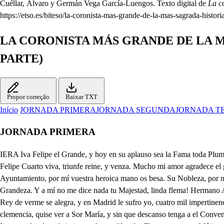
Cuéllar, Álvaro y Germán Vega García-Luengos. Texto digital de
La c
https://etso.es/biteso/la-coronista-mas-grande-de-la-mas-sagrada-histori
LA CORONISTA MÁS GRANDE DE LA M
PARTE)
Propor correção
Baixar TXT
Início
JORNADA PRIMERA
JORNADA SEGUNDA
JORNADA T
JORNADA PRIMERA
IERA Iva Felipe el Grande, y hoy en su aplauso sea la Fama toda Plumas, la Historia toda Lenguas, que sus triunfos publique, que ensalce sus grandezas, y con rendido obsequio, diga la salva nuestra: El Rey Felipe Cuarto viva, triunfe reine, y venza. Mucho mi amor agradece el gozo, que manifiesta esta Villa, que en servirme siempre sus lealtades muestra. Agreda es digna, Señor, de merecer honras vuestras. Su Ayuntamiento, por mí vuestra heroica mano os besa. Su Nobleza, por nosotros, siempre leal, siempre atenta, busca el centro de sus dichas en las Reales Plantas vuestras. Alzad, y creed que a todos hará merced mi Grandeza. Y a mí no me dice nada tu Majestad, linda flema! Hermano Alajú, está bueno? Yo engordo como una bestia, porque la Gracia de Dios, me harta, me ensancha, y sustenta. Apártese. Calle Padre, que el Rey de verme se alegra, y en Madrid le sufro yo, cuatro mil impertinencias. Apártese, que es un loco. Aunque muy a la ligera a Cataluña camino, por si la obstinación ciega de la rebelión se aplaca a vista de mi clemencia, quise ver a Sor María, y sin que descanso tenga a el Convento he de pasar; pero antes saber quisiera de la Conversión de Indios la maravilla que cuentan. Estad atento, Señor, que pasó de esta manera. Los grandes descubrimientos de tan dilatadas Tierras, como en Méjico se han hecho de Provincias tan diversas motivó a que a convertir a sus Gentes acudieran los Religiosos Franciscos, mas siendo la míes inmensa, aunque a la troj mucha traigan, por recoger mucha queda. Pero el Sacro Agricultor, con Divina Providencia, quiso fuese Sor María, quien recoja la Cosecha, y en intelectual visión a todo el Mundo la muestra, Asía en Ritos dividida, África en Errores ciega, América no instruida, Europa en infames Sectas, viviendo lo más del Mundo en triste opaca tiniebla, siendo esclavos de su engaño, es su engaño su tragedia: Mas, o Providencia Sunna de la magna Providencia de Dios, que a la conversión de multitud tan inmensa de Almas formó el instrumento de una débil mujer Lega, pues ya en espíritu, o ya en corporal asistencia, por más, de quinientas veces pasó a las Indias, y en ellas tantos Reinos, y Provincias, a Dios conocen por ella. Descubriose este prodigio, porque a los Indios que enseña condujo a que en el Bautismo renazcan a vida nueva, y a este fin en varias tropas buscando a los Frailes llegan, pidiendo con humildad que el Bautismo les concedan. Admirados del prodigio la causa indagan, y encuentran que quien los catequizaba era Monja Recoleta; y Fray Francisco Velazquez, Custodio en Méjico, intenta pasar a España a saberlo; vino, y consiguiendo letras del General, por las cuales comisión le da, y ordena, que a Sor María examine, con precepto de Obediencia, sobre el caso; así lo hizo estando yo en su presencia. Ligada con el precepto dio tan individuales señas de las gentes, las Provincias, tratos, situaciones, tierras nombrándolas por sus nombres, y refiriendo con ciertas o p noticias sus calidades, sus circunstancias, y esencias, que sin ofrecerse duda, se comprobó qué fue ella el instrumento, que Dios eligió a obra tan excelsa. No en vano mi estimación a Sor María venera. Como a mujer prodigiosa bien España la celebra. Lo grande de su virtud, admira toda esta Tierra. Padre vamos al Convento. Serviros mi amor desea. Venga Vuestra Majestad. Mi jornada se prevenga. . Ay hermosa Doña Clara que de cuidados me cuestas. . A el mirar a Don Enrique