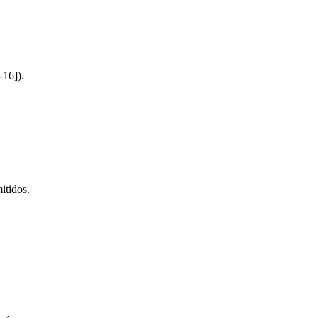
-16]).
itidos.