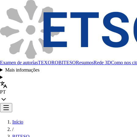
Examen de autorías
TEXORO
BITESO
Resumos
Rede 3D
Como nos cit
Mais informações
PT
Início
/
BITESO