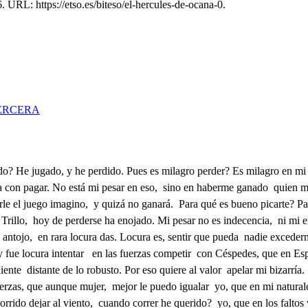
 URL: https://etso.es/biteso/el-hercules-de-ocana-0.
ERCERA
 ira importa. De esta templanza mal se asegura mi miedo. Porque en declararla, puedo aventurar mi venganza, hoy al campo quiero ir. Sospecha el sitio me da, porque quien al campo va gana tiene de reñir. Luego vuelvo. Mal podré mi susto disimular. Hoy le tengo de matar. Por dónde lo estorbaré? Esto ha de ser. En los dos mucho mi amor aventura. Ya es empeño. Qué locura! A Dios Leonor. Pedro, a Dios, que de mi desasosiego, templar pretendo el dolor con una industria. Leonor! Primo! Doña Ana! D. Diego! A verte, Leonor, venia. Y yo a saber, primo vengo aunque encontrar a D. Ana, es azar de mi deseo; como en la apuesta te fui con Céspedes? A buen tiempo le acuerda fu desazón! Mucho de encontrarme huelgo aquí a D. Diego. Perdí lo que aposté. Yo lo creo, que es el hombre de más fuerzas que hay en España. Por eso, a fuerzas de ganapán, dice el refrán, hierro en medio, Bien dices, pero sin causa el matarle, será yerro. Gracias a Dios, que una vez hable a mi gusto D. Diego. Dígolo, porque hay distancia desde la barra, al acero. Claro está que hay diferencia de la pujanza al aliento. Hoy delante de Leonor, acortaré su desprecio. De cólera no me cabe el corazón en el pecho! Don Diego, pues de esta casa, el cercano parentesco os hace tan dueño, yo, con vuestra licencia, quiero irme, que tengo que hacer. Si puedo ser de provecho, iré con vos. No, que voy. Dónde? A la casa del juego, que allí pienso desquitar mi enojo, o perder de nuevo. Mal engañará al oído, lo que en su semblante veo. Aquesta es buena ocasión Que le dejéis solo siento, y más cuando no tenéis qué hacer aquí. Qué despego! y qué hermosura! no en vano, como la adoro, la temo, para que muera mi amor en la cárcel del silencio. Leonor, si tiene que hacer Eso, Doña Ana, no entiendo, solo entiendo, que mi casa no es palestra de deseos, y así, seguid a mi hermano. Ya señora os obedezco, por no escuchar de D. Ana quejas, que en mí lleva el viento. Seguidle; que importa. Basta para que yo. Deteneos, que a mi honor también le importa. Para eso puede haber tiempo, y no lo habrá para esto otro, según juzga mi recelo. Yo iré en su alcance, Leonor, con mi obligación cumpliendo. Escucha. Qué he de escucharte? Dividida el Alma llevo. Qué cansada es una queja! Qué tirano es un desprecio! Cómo con Trillo te fue? Aunque es muy valiente, no tiene las fuerzas que yo; y ha dado, no sé por qué? en quererme competir, con tanto desasosiego, queja fi reduce el juego a términos de reñir. Él está opuesto conmigo, cuando yo, de buena gana, por lo que quiero a su hermana, me holgara de ser su amigo. De tosco tiene presunción, con que a ser acedo aspira, tanto, que pienso que mira por el zumo de un limón. Conmigo tiene la tema. En la primera ocasión de su enojo, el diaquilón madurará la postema; mas riñendo no se ha de ir, porque es tu valor profundo. C