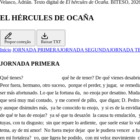
Velasco, Adrián. Texto digital de
El hércules de Ocaña
. BITESO, 2026.
EL HÉRCULES DE OCAÑA
Propor correção
Baixar TXT
Início
JORNADA PRIMERA
JORNADA SEGUNDA
JORNADA T
JORNADA PRIMERA
Qué tienes? qué he de tener? De qué vienes desabrido? He jugado, y he perdido. Pues es milagro perder? Es milagro en mi valor. Qué tiene que ver el juego con el ánimo? Reniego de la fortuna Peor fuera, hermano, otro suceso, porque el perder, y jugar, se remedia con pagar. No está mi pesar en eso, sino en haberme ganado quien me ha ganado. Por qué? Porque no blasone, en fe de ser más afortunado. Lo que la fortuna da, no enoja por desatino. Mudarle el juego imagino, y quizá no ganará. Para qué es bueno picarte? Para desquitar mejor lo perdido. y no es peor, si no puedes desquitarte? que será muy mal contado, y me correré de pillo, que digan; D. Pedro Trillo, hoy de perderse ha enojado. Mi pesar no es indecencia, ni mi enojo lo ha de ser. Para qué es bueno perder el caudal de la paciencia? y aunque disimules más, ya he conocido tu enojo, y si es de la envidia antojo, en rara locura das. Locura es, sentir que pueda nadie excederme, y ganarme, cuando solo el enojarme, para desaviteme queda? Pues de qué te has de enojar? ya sé que tu desazón la causa tu emulación, y fue locura intentar en las fuerzas competir con Céspedes, que en España llaman Hércules de Ocaña, queriendo solo me dijo y dio las tuyas, con tu disgusto; sin que repare lo ardiente, que suele estar lo valiente distante de lo robusto. Por eso quiere al valor apelar mi bizarría. Si mi amor no le desvía de este tema, ay de mi amor! No fuera mejor dejar que le pudiera vencer a fuerzas, que aunque mujer, mejor le puedo igualar yo, que en mi naturaleza tanto excederse procura mi aliento, que mi hermosura se extraña en mi fortaleza? yo, que ligera he podido, con mi veloz movimiento corrido dejar al viento, cuando correr he querido? yo, que en los faltos veras, en esos Prados amenos, que se hace la tierra menos, para que yo falte más? La vara arrojo bizarra, tan ligera, y tan derecha que desmiente como flecha todas las señas de barra. A un carro, cuando a correr las mulas el miedo avisa, bien sé yo, que con más prisa nadie le hace detener. Y aunque por habilidades que dan aliento a mi brío vencerle no desconfió, en fuerzas, ni agilidades. Solo aunque luche mejor con él Trillo, no luchara, porque no se disculpara con la dicha del favor. En la admiración podrás esa ventaja tener, porque siempre en la mujer los aplausos crecen más. En la razón los alcanza mi aliento. Creo tu brío, pero yo solo del mío he de fiar mi venganza. Qué venganza? La que lidia, por secreta oposición, a pesar de tu razón, con la fuerza de mi envidia. Que a los dos tan desigual. voluntad los Cielos den! que a lo que yo quiero bien, quiera mi hermano tan mal? y sino consigo ser de este duelo medianera, bien sabe amor, que en cualquiera de los dos voy a perder. Repórtate hermano, y mira, que ahora estás enojado. Ya estoy, Leonor, reportado el disimular mi