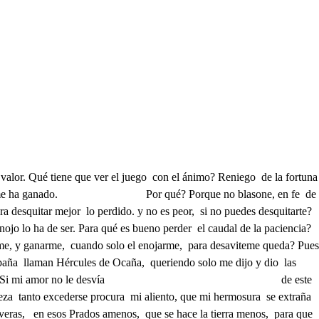
on cuantos hay en el mundo no sintiera no medir la espada, y con él sintiera hacer pruebas del valor, porque idolatro a Leonor, y enojarla no quisiera. Pues yo, con ser tu criado, soy de valiente importuno, solo con ponerme alguno de tu valor desechado, en quien cuarenta Holofernes, Orlandos, y Durandartes en mí hallarán muchos Martes Miércoles, Jueves, y Viernes. Que aunque soy un Labrador, tal vez una espada empuño. Deja locuras, Ortuño, y di, si has visto a Leonor No, pero he visto a Isabel. Qué dijo? que melindrosa encubría, como hermosa, lo piadoso en lo cruel. Entró a ver a Trillo luego su primo, y en el portal me escondí, y vi, por mi mal, al criado de D. Diego por quien yo de celos crujo, por si Isabel le prefiere, que al somormujo la quiere, y me enfada al somormujo; y si hacerla cocos viene, le haré un harnero el redaño. Ortuño, sino me engaño Trillo hacia nosotros viene. él es, y si muy hinchadas trae las temas, claro está, que la postema querrá que le abras a cuchilladas. En vuestra busca he venido. Pues ya me habéis encontrado. Despedid a ese criado. Por qué, si bien le he servido? Porque a solas quiero hablar a Céspedes. A qué aguardas? Voyme, más desde unas bardas el suceso he de escuchar. Ya estamos solos. Pues vamos de Esperanza hacia el Convento Saber no podré el intento, antes que al campo salgamos? pues si habemos de reñir, en saliendo del lugar, lo que la lengua ha de hablar, las manos lo han de decir. Y si la ocasión no fuere justa, no será razón el reñir sin ocasión, y así decídmela. Quiere ver mi emulación bizarra, ya que a todo me vencéis, si con la espada tenéis la dicha que con la barra? si con heroica osadía, con altivo pundonor, desde la fuerza, al valor. salta vuestra valentía? si hacia el honrado interés, vuestros alientos lozanos, corren también con las manos como corren con los pies? y al fin, quiero examinar, con mi valor de este modo, si como ganáis en todo, en todo habéis de ganar? Yo no lo he de resistir, mas si va a decir verdad, venceros en amistad, no es causa para reñir; porque ocasión tan liviana, Qué razón darnos pudiera? (poco por él le temiera, sino temiera a su hermana) y decid. ya, entre los dos, no tenemos que argüir, pues no tengo que decir, más que he de reñir con vos. Mirad, que vamos saliendo al campo. ya lo he mirado, y parece que he tardado, según el llegar pretendo. Tiempo hay, y pues la ocasión no la ha podido vencer, perdone amor, que ha de ser primero mi obligación. De rabia el pecho se quema. ya no tenemos que hablar, pues en el campo he de estar de parte de vuestra tema. Sacad la espada. ya sale a vengar mi airado enojo, No es tan fácil el antojo. que el brío a la fuerza iguale? mas yo le pienso apurar. Aunque Trillo es esforzado, según soy de desgraciado, temo, que le he de matar. De cólera apenas ven