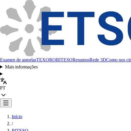
Examen de autorías
TEXORO
BITESO
Resumos
Rede 3D
Como nos cit
Mais informações
PT
Início
/
BITESO