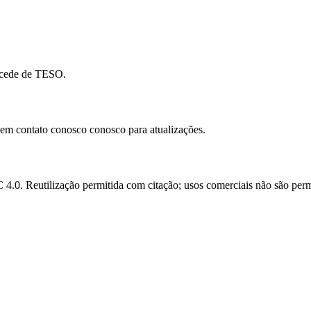
rocede de TESO.
e em contato conosco conosco para atualizações.
.0. Reutilização permitida com citação; usos comerciais não são perm