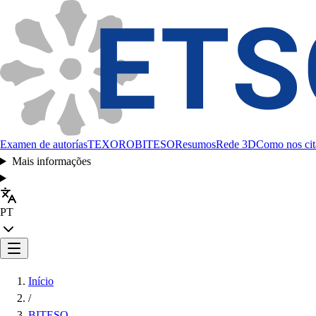
Examen de autorías
TEXORO
BITESO
Resumos
Rede 3D
Como nos cit
Mais informações
PT
Início
/
BITESO