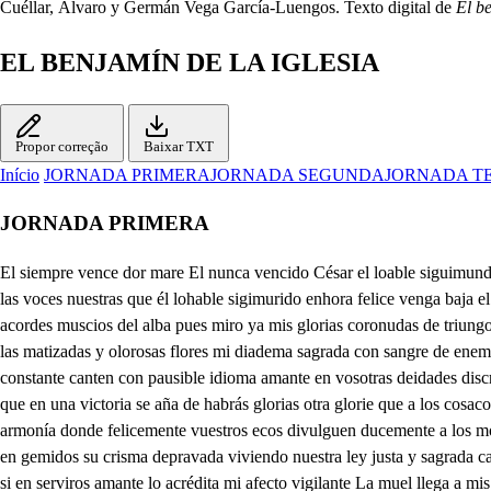
Cuéllar, Álvaro y Germán Vega García-Luengos. Texto digital de
El be
EL BENJAMÍN DE LA IGLESIA
Propor correção
Baixar TXT
Início
JORNADA PRIMERA
JORNADA SEGUNDA
JORNADA T
JORNADA PRIMERA
El siempre vence dor mare El nunca vencido César el loable siguimundo Enhora felice venga el día que virtorioso. vuelve adominar las selvas salrán al luinda acompa e se edoso suenen los ecos demarte diciendo las voces nuestras que él lohable sigimurido enhora felice venga baja el rey del caro salrán al luinda acompa e si eno a con de las Postiense las vanderas a vista de estas bellas primaveras y con sonora salva canten acordes muscios del alba pues miro ya mis glorias coronudas de triungos y victorias cuando helado dichoso liberal los concede y generoso pues en campo florido fui para la vitoria d elegido coronen con verdores las matizadas y olorosas flores mi diadema sagrada con sangre de enemigos esmaltada vuelvan los instrumentos a celebrar con métricos acentos la victoria gloriosa que mi espada consigue generosa y en afecto constante canten con pausible idioma amante en vosotras deidades discretas cortesanas voluntades reverentes debemos rendiros los obseguios que ofrecemos celebrando el contento la gala bizarría y lucimiento con que en una victoria se aña de habrás glorias otra glorie que a los cosacos fieros rindió vuestro poder con los aegros de tanta turba hermosa envidia del jarmín y de la posa en muestra de Alegría la corde repetid dulce armonía donde felicemente vuestros ecos divulguen ducemente a los montes y prados a las aves las fieras y collados de sigismundo envicto que cual iris sereno el conflicto de tantos desunidos que llorarán envueltos en gemidos su crisma depravada viviendo nuestra ley justa y sagrada cantan enorafelice dad heroe soberano lameel por favor de mis dichas vuestra mano si esta dicha merece quien vida y corazón siempre os ofrece si en serviros amante lo acrédita mi afecto vigilante La muel llega a mis brazos. donde os esperan tan finos justos lazos por mi agradecimiento aqueste es el que turba mi contento y siempre los traidores se alimentan cual áspid entre flores. de su temido enojo samel la lisonja le sirva de despojo por premio tan divino diga la unión y afecto peregrino con vuestra fama altiva sigrsmundo el invicto, viva. Viva si en a cona de las León, pues de esa suerte cuando todos me aclaman llego a verte tivió en mi rendimiento siendo tú primer parte a mo contento a este leal le fío mi corona mi reino y Albedrío y es el que más constante con sus tivios disfraces es amante llega, llega amigo que pretendo parter siempre contigo las victorias que gano por tu alentada y valerosa mano Cuando me miro indigno como podré llegar, aunque benigno me honráis a tanta altura sin méritos que logrer mi ventura Pues veo que mis tristezas se adelantan en pensar ¿Qué modo haya o qué manera para conservar la unión de la católica iglesia bien que tengo de mi parte una grande fortaleza en tener a Josaat honor del celo y firmeza del gran subcesor de Pedro y ahora permitiendo treguas a mi descanso deseo si hay descanso donde hay penas, que vos león me digáis las virtudes y proezas de ese varón prodigioso para que aliente con ellas mi ardiente celo cristiano en el honor de la Iglesia Obedeciendo ael mandato de esa majestad excelsa haré un periodo un diseño un raigo una breve seña de lo que es incompre sensible al discurso de mi idea hace en esta grande rusía fértil populosa y bella coronada de cipreses florida el cual floresta la provencia de Volinia nundada de las podas del río stiro por quie