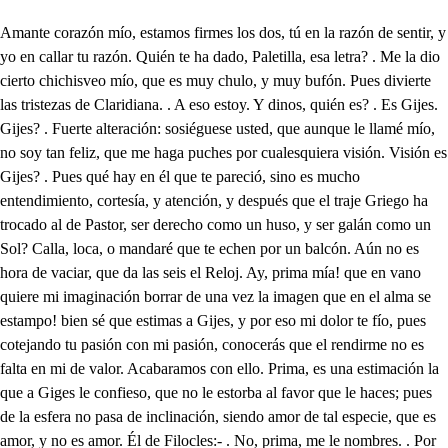
Amante corazón mío, estamos firmes los dos, tú en la razón de sentir, y yo en callar tu razón. Quién te ha dado, Paletilla, esa letra? . Me la dio cierto chichisveo mío, que es muy chulo, y muy bufón. Pues divierte las tristezas de Claridiana. . A eso estoy. Y dinos, quién es? . Es Gijes. Gijes? . Fuerte alteración: sosiéguese usted, que aunque le llamé mío, no soy tan feliz, que me haga puches por cualesquiera visión. Visión es Gijes? . Pues qué hay en él que te pareció, sino es mucho entendimiento, cortesía, y atención, y después que el traje Griego ha trocado al de Pastor, ser derecho como un huso, y ser galán como un Sol? Calla, loca, o mandaré que te echen por un balcón. Aún no es hora de vaciar, que da las seis el Reloj. Ay, prima mía! que en vano quiere mi imaginación borrar de una vez la imagen que en el alma se estampo! bien sé que estimas a Gijes, y por eso mi dolor te fío, pues cotejando tu pasión con mi pasión, conocerás que el rendirme no es falta en mi de valor. Acabaramos con ello. Prima, es una estimación la que a Giges le confieso, que no le estorba al favor que le haces; pues de la esfera no pasa de inclinación, siendo amor de tal especie, que es amor, y no es amor. Él de Filocles:- . No, prima, me le nombres. . Por qué no? si estando tú en tu entereza estás en lo que yo estoy. Pues en qué puedo servirte? En vencer tu obstinación hacia ti, y de la fineza que en su tierra me debió cuando a este Reino pasé, hacerle (si hay ocasión) memoria. . Yo te lo ofrezco; y sabe que es el mayor obsequio que puedo hacerte hablar con él. . Se acabó; eso es ser una por otra, alcahuéticas las dos; y si me dieseis licencia en forma de diversión, yo cantaré una cosita, que hace al caso. . Sin temor puedes. . Desde aquí, no sea que me deis un torniscón. Duélete del corazón, ama querida, gruñes, y callas, y sufriendo mueres, a cada instante escuece más la herida; pues sabe que en el mundo, de donde eres, para los hombres nacen las mujeres, y la que mejor ha deshechado, para en un tuerto, cojo, o corcovado; y así, señora, la que pilla, pilla; y según Paletilla, antes que te caiga la que tienes, a pura resistencia, buscar alivios, o prestar paciencia. Yo sé lo que ella quiere, la que penando muere; pues ya la descubrí: no quiere traje rico, ni joya, ni abánico, sino es un Pastórcico, que es de pitiminí, tan alto, tan dispuesto, tan gordo como así. No es eso algún oprobio, que yo eligiera novio, que me gustase a mí. Y a no encontrar pobrete, sino es algún Vejete, por excusar las llamas que enciende el amo amas, tomara a Sumesfuit. Hase visto loca igual? Pretende su buen humor aliviarte. . De mi padre prosigue la indignación con Gijes, por no poder de los prodigios que obró, averiguar::- Claridiana está aquí: felice soy. El medio con que los hace. Terrible es su condición. De qué hablarán? . A cantar volved, que conmigo habló concepto que no halla senda desde el pecho hasta la voz. Amante carazón mío, Quién es? Es un desgraciado, que parece que inventó esa letra. . Para qué? Para explicar su pasión. Oye, corazón, y sufre. . Ahira Filocles pasó al cuarto de Claridiana: mas aquí está; lo mejor es ocultarme. . Después que de mis gentes triunfo vuestro padre, conocí lo desdichado que soy: Antes juzgué que en su oído se afirmaba su tesón, como antiguos enemigos ambos Reinos; mas ya no, pues me dice que no manda en ajeno corazón: y así, al que os postró le digo en recatar un dolor::- , . Amante corazón mío, estamos firmes los dos Por las guardías has pasado sin verte. . Es que me valió la Sortija. . De su acento pendiente, Cielos, estoy. Ahora te obedeceré. . Ayude tu instancia Amor. Confiesoos que hasta aquí pudo mi esquivez dar ocasión de que me juzguéis tirana; pero no tanto lo soy, que de vos no haga mi pecho la más digna estimación. Qué escucho, celos! . Qué oigo! o pesar cruel, y atroz! Y así, interesada en vuestro cariño amante, desde hoy me habéis de hacer dueño de él, y de su colocación, tan en silencio, que pueda (cuando lo que ahora faltó, le expliqué, decirle) guardar secreto, y unamonos::- , . Tú en la razón de sentir, y yo en callar tu razón. He empezado bien? . Ay prima! que es mucha tu discreción. Tan absorto, tan sin mí me deja tanto favor, que he de arrojarme a esos pies. Si no lo embarazo yo. Nueva pena. . Ea, Rey mío, ya hay otro competidor. Para embarazar mis dichas, decid, Arsidas, quién sois? Soy quien dirá con la espada, lo que no dice la voz. . Quitáreme la sortija, . que esto es ya de otra estación. Cómo delante de mí tal hacéis? . Cómo me ajó en vuestra presencia. . Cómo suya es la desatención. Y mío el último arresto de matarme con los dos. . Repara::- . Mira::- Qué es esto? nos cayó La c a cuestas. . No respondéis? Reprima su indignación . mi cautela. Entre Filocles, y Arsidas, padre y señor, de Lidios, y de Maguesios el brío se disputó, porque yo gusté de oír de la una, y la otra nación las glorias, y llegó a tanto de la disputa el ardor, que en desnudar los aceros la conferencia paró. Filocles, traer espada os permito por quien sois, mas no para usarla así. Confieso que ha sido error. Arsidas, sed más prudente; pero lo que aquí pasó, qué tiene Giges que hacer con que entréis a lo interior de mi Palacio, si no es que traigáis firme intención de satisfacer mis dudas? En el mismo estado estoy de no poder aclararlas. Pues como así se faltó a la orden mía, que os priva de entrar en esta mansión, sin cumplir este precepto? Yo, si, cuando:- . Hola. Señor. Ya se perdió todo. . A Gijes conducid a una prisión. La Sortija me pondré. . A quién decís? . A ese que hoy:- mas dónde está? . No le vemos. O el aire se lo llevó, o el abismo le sepulta. Este hombre es mi confusión. Y la mía, pues no sé si es algún oculto Dios. Lo cierto es que son prodigios los que se ven. . Sean, o no, medio hay para averiguar lo que ya nos causa horror: a su Criado prended. A mí? pues, válgame Dios! qué he hecho yo? . A ti te encargo examinarle, Tambor; y si niega; haz que le den un tormento. . Ah gran señor, que tengo potra. . Aunque sea tan grande como un melón, confesar, o perecer. Ay póbrete, ya espiró! Señor: . No me habléis en esto. Mirad::- . Esta orden os doy. La mayor tajada suya será como un real de a dos, sino cuenta lo que sabe del embustero bribón de su amo. . Si le ahorcas despáchale presto. . Por las enaguas de la Luna, y por el pañal del Sol, que habléis por mí. No podemos. Vejete, no hay remisión. Pues suéltame por un rato, manazas de segador. Adonde jamás parezca, si él declara lo que vio, va a parar. . Habla, no temas. Pues, señor, cuanta invención has visto, nace::- . De qué? De que Giges el Pastor amo mío, cierto día con una cueva encontró, y en ella::- . Antes que prosigas, corta el céfiro veloz. Ay, que me llevan los diablos! ay, que no sé dónde voy! . Aqueste es ya mucho espanto. Con todo mi poder, si alcanza a tanto, procuraré inquirir de qué conjuro (pues nadie con tal hombre esta seguro) o con qué alto poder todo lo invierte, y si me engaña, harele dar la muerte. Seguidme todos. Vamos. Vienes prima? Déjame a solas, que llorando gima mi desgracia. . Si haré. . Gijes? . Qué escucho? Oh, si supieras que me debes mucho, cómo estuviera tú atención de ufana? Loco de gozo, hermosa Claridiana. Qué es esto? dónde estabas? por dónde entraste? cómo me escucha- sin que nadie te viera? (bas, Estaba junto a ti, que esa es mi esfera. Y quien, mudando tu forma en tu traje, y tu presencia, de Pastor en cortesano ha trocado? . Mi fineza. Y esa en ti de que nació? De verte sin que te viera. Dónde, o cómo? En un retrato hallado en la verde selva, en donde los vivos copos de corderos, y de ovejas pastando en nieve, engastaban la esmeralda de sus hierbas. En ese sitio me ha dicho, que le perdió Melicerta, habien dosele enviado yo cuando habitaba en Persía para que me conociese; mas mis dudas aún no cesan. Eres espíritu impuro de las mansiones Letéas, o eres algún Semi-Dios de los que Lidia venera? porque nos tienes a todos en la confusión, que es fuerza duden de tu ser. . Escucha, te daré sola una sena, que aunque en repetidos lances a otros muchos se parezca, es del caso, y no es delito repetir las cosas buenas. Yo, Claridiana divina, te vi en esta copia bella, donde hablabas con el alma, que la di en llegando a verla: acaso fue, pero acaso prevenido por la estrella, que de las casualidades se valen las influencias. No importa; no importa, (o, amada belleza!) que todos me duden, como tú me creas. No soy Dios, como presumes, ni espíritu, como piensas; hombre soy, que a ser prodigio formó la naturaleza: hoy me disteis con Filocles unos celos que ya cesan; pues de mí no se acordara, quien otro afecto admitiera. No importa, no importa (oh, amada belleza!) que todos me duden, como tú me creas. Yo te adoro, y: . No prosigas, que antes es razón que sepa, que (evitando mis ultrajes) a quien oigo esas ternezas: tú no eres divino? . No. Pues como hablas en la lengua de los Dioses? . Ese es don que le da el Cielo a cualquiera. Cómo ricos trajes mudas? Cómo hay quien dármelos pueda. Cómo te haces invisible cuando quieres? Como hay ciencia, que eso, y mucho más enseñe. Cómo pudiste aprenderla, siendo un Pastor desválido? Mucho, señora, me estrechas, y a eso no sé responderte. Luego es forzoso que mientas en todo, y te hagas digno de una infiel correspondencia. Mi bien::- . Todo es ficción. Mi dueño::- Todo es quimera. Yo te estimo. . Ese es engaño. Yo te amo. . Mentira es esa. Pues siendo un Pastor humilde, Amor, que de Dios se precia, bien sabe igualar distancias. Mas no tolerar ofensas: y así, aunque sea sintiendo (ay pasión, lo que me cuestas!) no volverte a ver, escucha de nuestra lid la sentencia. Mira lo que dices. . Cuando se consultó a la suprema Diana de mí, y mi Reino el destino, con severa voz pronunció, que sería de ambos última tragedia, que me casase con hombre que de mi sangre no fuera: tú eres un Pastor (según dices) sin otra nobleza que la de un bajo principio; pues ahora considera, si porque en tu amor te gan