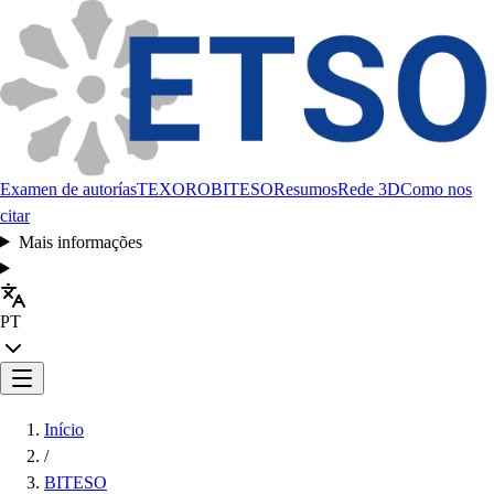
Examen de autorías
TEXORO
BITESO
Resumos
Rede 3D
Como nos
citar
Mais informações
PT
Início
/
BITESO