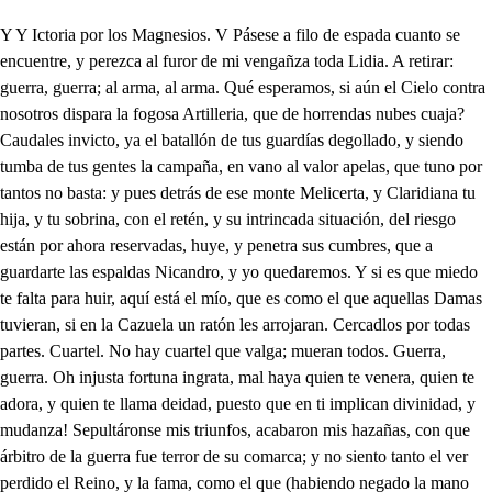
Y Y Ictoria por los Magnesios. V Pásese a filo de espada cuanto se encuentre, y perezca al furor de mi vengañza toda Lidia. A retirar: guerra, guerra; al arma, al arma. Qué esperamos, si aún el Cielo contra nosotros dispara la fogosa Artilleria, que de horrendas nubes cuaja? Caudales invicto, ya el batallón de tus guardías degollado, y siendo tumba de tus gentes la campaña, en vano al valor apelas, que tuno por tantos no basta: y pues detrás de ese monte Melicerta, y Claridiana tu hija, y tu sobrina, con el retén, y su intrincada situación, del riesgo están por ahora reservadas, huye, y penetra sus cumbres, que a guardarte las espaldas Nicandro, y yo quedaremos. Y si es que miedo te falta para huir, aquí está el mío, que es como el que aquellas Damas tuvieran, si en la Cazuela un ratón les arrojaran. Cercadlos por todas partes. Cuartel. No hay cuartel que valga; mueran todos. Guerra, guerra. Oh injusta fortuna ingrata, mal haya quien te venera, quien te adora, y quien te llama deidad, puesto que en ti implican divinidad, y mudanza! Sepultáronse mis triunfos, acabaron mis hazañas, con que árbitro de la guerra fue terror de su comarca; y no siento tanto el ver perdido el Reino, y la fama, como el que (habiendo negado la mano divina y blanca de mi hija al cruel Filocles, Rey de los Magnesios) haya, sino me rindo a partido, de ganármela por armas; pero antes que tal consiga será en las sangrientas aras de mi honor, su tierna vida víctima sacrificada, sin valerla su inocencia, pues hija de su desgracia bien sabe quien nace hermosa que nace a ser desdichada. Por aquí fue el Rey. Tomad las veredas. . A qué aguardas, si oyes que se acercan? . Presto (ay divina Claridiana, muera yo sin verte ajena!) penetra aquella intrincada senda. . Estrella rigurosa, bien envuelta en nubes pardas con tempestades me anuncias de mi vida las borrascas. . Quién tiene hija, y no la quiere dar, cuando hay padres que rabian porque las pidan las suyas, que de maduras se pasan, que se ahorque. Ah Sumesfuit, pues queda ya en las cabañas seguro el ganado y se oye de truenos, trompas, y cajas tan gran rumor, apuremos de qué nace: al Valle baja por esa senda. . Demonio de hombre, mira lo que mandas, que con el Cielo, que gruñe, y el miedo que a mí me canta, estoy tan hecho una pisia, que aún no sé pedir alafía. Baja de una vez, no temas. Ay costillas desdichadas! Ya bajé: maldito sea . quien me mandó que bajara. Te has hecho mal? Poca cosa: la mitad de las almohadas posteriores se me quedan entre las piedras, y zarzas. Has oído, Sumesfuit, tempestad tan temeraria, que aún yo la he temido? En eso se encarece harto, pues nada al Pastor Giges le ha dado pavor jamás: Ay mis bragas! Qué es eso Él miedo que tengo, que me está entonando un aría. Confieso, que a mi valor los ganados se le encargan de Caudales, Rey de Lidia, por lo que de estas campañas soy dueño; y de hombres, y fieras el absoluto Monarca. Pero es mi ánimo tal, que aspirando a cosas altas, mal satisface este empleo a mi nativa arrogancia: varios repetidos sueños me representan en vagas especies de la fortuna, que me adula, y que me halaga, y con apacible rostro a heroicos hechos me llama un retrato que me hallé en esa selva cercana de una divina mujer, qué sé que con las Infantas dé Lidia vive y la guerra que tenemos declarada entre Lidios, y Magnesios de confusas, y mezcladas idéas, mi vida anegan hasta lograr apurarlas: Con que oyendo apenas hoy, nácares vertiendo el Alba, salió a llorar, que la injurien las nubes de horror preñadas, la infausta mezcla de truenos, que con el ruido alternaba militar en aire, y tierra, confundidas dos batallas, . salí ansioso: mas qué es esto? de pronto otra vez desgajan las nubes sobre nosotros nuevo diluvio. . Ya escampa, y llueven piedras de a puno. De aquella cueva nos valga el asilo. En ella, siendo racionales alcarrazas, nos libraremos. Tras mí Sino veo palabra, cómo he de ir? . A tiento; pero qué maravilla tan rara! . Válgame el Cerco de Troya! Qué fábrica tan extraña! Un sepulcro y un Caballo? sobre él una mariblanca? mátenme, sino es principio::- De qué? De alguna entruchada. Presto saldrás de la duda, pues en Pérficas palabras, una inscrición sepulcral se descubre en la fachada de ese tumulto de piedra. Y qué dice? Aquí descansa de Zoroastres el cadáver, Mágico asombro del Asia. Mal descanso le dé Dios: ya me ha entrado la terciana. Espérate, que prosigue. . El que tenga dicha tanta, que llegue a ver su sepulcro, inmortal hará su fama. Y eso no es mentira? No. Ay de mí! que habló la Estatua. De qué te asustas, villano? Voz que de una piedra helada te artícula el insensible orgaño de su garganta, yo llegué a ver este asombro, con que yo soy con quien hablas. Sí. . Maldita sea tu boca. Hasta hoy no hubo humana planta que hay? hallado de esta gruta la fábrica subterranea; en ella el gran Zoroastres sepultado está, y su alma aligada a un rico anillo, e a un dedo suyo se enlaza: su alivio es que haya mortal, cuyo valor tenga audacía de arrancárselo del dedo, aunque en terrible batalla su cadáver le defienda; pues con él las Artes Magas de este prodigio de Grecia podrá saberlas, y usarlas: Logrará cuanto intentare, como en su mano le traiga: si quiere, se hará invisible, y verá que a un tiempo manda en el aire, en el Abismo, en fuego, en tierra y en agua: Y pues tú, valiente Gijes, a mayor empresa bastas, mira si a tanto te atreves. Aunque al Infierno bajara, por mejorar mi fortuna lo hiciera. . Allá te las hayas. Pues al furioso estallido del trueno sus senos abra la tierra y hazte dichoso, si tan gran fortuna alcanzas. Ay, que me llevan las dueñas! ay que los diablos me agarran! ay, que mis miembros se secan! ay, que se mojan las calzas! Mágico, terror del Orbe, . aunque con extraordinarias sobrenaturales fuerzas pienses arrancarme el alma, antes te despojaré de esta joya, que ya se halla en mis manos. Rey de Lidia, conseguida tal hazaña, tu eternizarás tu nombre, tu restaurarás tu Patri . Qué es esto que nos sucede, Sumesfuit? . Qué disparata el Mago y los Zorros sastres aún difuntos se emborrachan. No ves qué hermosa sortija? Hombre, dime, donde a adas No me ves? No. Y ahora? Sí. Pues la sortija es la causa, que sin duda hace invisibles. Oh habilidad soberana! mas de catorce maridos la sortijilla tomaran, para averiguar con ella los chistes que andan en casa. Sitiado está el Rey de Lidia. Él, y cuantos le acompañan mueran. Sumesfuit, qué es esto? Continuar la zalagarda, que antes. . Sígueme por esta oculta senda ignorada, que al monte asciende. A qué fin? Si oyes la voces que claman de mi Patria el vituperio, vamos a desagraviarla, y a cumplir aquel anuncio, que por las fauces pasmadas de un esqueleto, me dijo, para alentar mi esperanza, tú eternizarás tu nombre, tu restaurarás tu Patria: vamos presto. . Vamos presto; pero en estas rucias barbas otro esqueleto te dice, que cabe mucho en la Magia, y en la sortija; y si acaso la Comedia sale mala, tú, hundirás la Compañía, y tú, siscarás la manta. . Piedad, invicto Filocles, cmencia, que nobles pechos teñir la victoria en sangre es venganza, y no es trofeo. Piedad, piedad, o generoso Grie- Rindámonos, a merced (go! de las vidas. . Ah villanos! aún hay armas, aún hay manos: pereced, más pereced con honra. No hay otro modo de salvarnos. . Mi valor logrará:- . Padre, y señor, eso es arriesgarlo todo. Ya el hado infausto, y cruel nos pone en esta apretura, busque modo tu cordura de conformarse con él: y pues lo decreta así, usa de tu fortaleza. Oh miserable belleza, que alegas tu contra ti! Qué oigo, amante pasión mía? . Tambor, desde arriba abajo nos amaga un gran trabajo. Morirá Vuesenoria; y hoy con palma será quien se entierre entre otras doncellas. Ay! que a poquísimas de ellas les huele la palma bien. La suerte está echada ya. Señor, pues sabes que cuando vine a tus Reinos, pasando por la Magnesia (que está entre Lidia, y Persía) vi a Filocles y le halié muy atento: ojalá que no lo fuese para mí; pero callemos, pasión: permíteme que te diga, que en tan urgente fatiga aún cabe composición; sin que la mano a que anhela de mi prima (oh cuanto, Cielos, . siento en hablar en mis celos!) que es el bien que le desvela, consiga por fuerza. Calla, no en eso prosigas, cesa, si no quieres ser pavesa del furor, que me avasalla: pero para que veáis, que no es todo obstinación, y que hoy vuestra perdición, y la mía somentáis; a su Oráculo divino en el Templo de Diana consulté de Claridiana, y de mi Reino el destino, por haber él de parar en ella, como heredera única mía (o no fuera tan sin duda mi pesar!) pues apenas en el viento el incienso se esparció, cuando su imagen habló, y en claro distinto acento dijo así: Sino casare Claridiana con un deudo de tu sangre, perderás honor, hija, vida, y Reino. Cesó, pero no cesaron los asombros de mi pecho; pues sabiendo que en el mundo pariente ninguno tengo, y que todos tus hermanos (oh Melicerta!) murieron a manos del Persa, quien le quitó al mío el Imperio, dos, siendo jovenes, y uno en Infantes años tiernos, como yo contra mi propio he de ser el instrumento, dando a Filocles mi hija, de cumplir aquel decreto, que amaga en mi honor lo más, y en Reino, y vida lo menos? Él sin esta condición no ha de ceder de su empeño: yo:: mas qué llamada es esta? . Con blanca bandera, haciendo señas de paz, por el monte subiendo va un mensajero del enemigo. . Traedle a mi vista. , . Aquesto es hecho: ya estames acá. . En el traje, juzgándonos Vibanderos, hemos entrado sin nota: Mas qué es lo que miro, Cielo no es original divino del retrato, que reservo, y me hallé en la selva, aquella hermosura que estoy viendo? Invisible la Sortija me ha de hacer, hasta que de ello me informe. Qué haces villano, aquí? . Yo, y mi compañeto:- mas ay! ya se le llevaron::- Quién? Los diablos del Infierno. Mire que aquel es el Rey. Mírolo, que aunque están hueros, siempre las ninas son niñas en los ojos de los viejos. De verdad? . Sí. Reina mía. Bien puede llegar sin miedo. Qué he de temer, si me