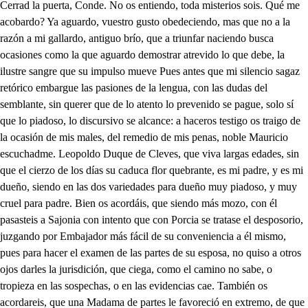
Cerrad la puerta, Conde. No os entiendo, toda misterios sois. Qué me acobardo? Ya aguardo, vuestro gusto obedeciendo, mas que no a la razón a mi gallardo, antiguo brío, que a triunfar naciendo busca ocasiones como la que aguardo demostrar atrevido lo que debe, la ilustre sangre que su impulso mueve Pues antes que mi silencio sagaz retórico embargue las pasiones de la lengua, con las dudas del semblante, sin querer que de lo atento lo prevenido se pague, solo sí que lo piadoso, lo discursivo se alcance: a haceros testigo os traigo de la ocasión de mis males, del remedio de mis penas, noble Mauricio escuchadme. Leopoldo Duque de Cleves, que viva largas edades, sin que el cierzo de los días su caduca flor quebrante, es mi padre, y es mi dueño, siendo en las dos variedades para dueño muy piadoso, y muy cruel para padre. Bien os acordáis, que siendo más mozo, con él pasasteis a Sajonia con intento que con Porcia se tratase el desposorio, juzgando por Embajador más fácil de su conveniencia a él mismo, pues para hacer el examen de las partes de su esposa, no quiso a otros ojos darles la jurisdición, que ciega, como el camino no sabe, o tropieza en las sospechas, o en las evidencias cae. También os acordareis, que una Madama de partes le favoreció en extremo, de que nació el empeñarse en corresponderla, siendo, si a su honor ella cobarde el atrevido a sus riesgos, pues atropellando mares de dificultades nobles, logró imposibles amantes. Tuvo un hijo, aquesto es cosa, que en toda Cleves se sabe, y nadie mejor que vos, pues en sus secretos parte habéis sido solamente el que nunca le dejasteis; mas porque importa a mi intento el repetir estos lances vuelvo a la memoria tantas prolijas antigüedades. Dejo con esto la empresa que ocasionó su viaje mi padre entonces, o fuese, que es más cierto que alcanzase a saber, que la Duquesa regida de otro dictamen, o enamorada de Carlos, Duque de Milán, tratase con él casamiento, siendo a un tiempo testigo, y parte. Volviose a Cleves, dejando por orden vuestra a criarse con todo silencio, y maña al recién nacido infante, porque el que siempre encubierto con industria estuvo, a nadie quiso, ni a su mesma dama, por fineza declararse. Vino, pues, y Otón el Duque mi abuelo, que ya triunfante, pisando estrellas, y luces a mejor vida renace: trató de casarle en Gueldres con su Duquesa, y mi madre. Efectuose el contrato, y porque mejor lograse de amor la naturaleza, los repetidos combates, fruto suyo me engendraron, que su logro asegurase. Nací: o pluguiera a los Cielos, que de mi vida el estambre, al empezar a tejerse entre las manos se ajase! que si la naturaleza por la libertad se aplaude, y esa me usurpa el destino, para qué parcas fatales al primer paso los filos de la tijera embotastis; pero pasemos al caso. Murió mi infelice madre del segundo parto, dando por parricida un cadáver, que encontró la sepultura, antes que la cuna hallase. Afligiose todo el Reino, y con diligencias grandes procuró el Duque en Sajonia, que su hijo se buscase, fue tan infeliz su suerte, que habiendo salido a hallarse en las guerras del Imperio, dicen que en ellas la instable fortuna le dio sepulcro; y aunque pueden engañarse los testigos, pues ninguno de su verdad da señales. Todos, al fin, lo creyeron, conque viéndose mi padre de tanta pena oprimido, estas nuevas fueron parte para que con su sobrino intente agora casarme, diciendo, que de su estado así procura dejarme señora, y la sucesión que le ha faltado a su sangre, en mí, y Ricardo asegura; porque la vejez descanse; porque sus vasallos tengan Duque, y señor que los mande; y porque si su heredero es verdad que muerto yace, no haya quien pueda atreverse después a desheredarme. Con este intento Ricardo, después que dejó de Marte, por las delicias de Venus los aplausos militares; y después que vino en fin, ha dado en galantearme, sin que mis desprecios puedan, ni vencerle, ni templarme; y mi padre que le anima en lugar de refrenarle, cruel tercero le busca lugar para que me hable: yo le aborrezco, y de forma me ofende oírle, y hablarle, que de sus ojos lo atento, y de su voz lo agradable, a violencias me conquista, y a desvíos me persuade. Esta es aversión, Mauricio, yo no puedo más, no caben en mi razón los discursos, que quizás el vuestro hace; ya yo los hice primero, y procurando forzarme en lugar de convencerme, entienden en irritarme. Quizás pensaréis que estoy inclinada en otra parte, y que lo que allí es fineza, aquí se ostenta desaire; Pues no, Mauricio no es eso, ninguno puede alabarse de que a trueque de favores sujetó mis vanidades. Este es odio natural, que de las estrellas nace, y que mal podre vencerle, cuando aún no puedo explicarle. No digo yo que Ricardo, no tendrá prendas bastantes para ser querido: mas yo nací tan ignorante, y tan desgraciada que el cielo para vengarse de mi ingratitud, no quiere Conde que yo las alcance. Hoy mi padre me ha mandado, que acabe de declararse mi resolución, pues solo porque pueda efectuarse, me da de plazo seis días, y yo por no disgustalle, ni quise contradecirle, ni me atreví a asegurarle, Aquí entran, Conde, mis penas, vos solo habéis de ayudarme a la mayor invención, que humano discurso alcance. Para aqueso os he llamado, y entre el obscuro velamen de las sombras, en mi cuarto os introdujo esa llave, porque el silencio confuso, que la obscuridad esparce, desmienta las atenciones de quien pudiera escucharme. Yo, Conde, os he menester con aquel valor que antes en la juvenil edad ardió como fuego fácil; porque os advierto primero, que aquí con vos me declare, que no pretendo consejos, fruto que las canas traen, sino es ayuda, y favor, que en mayor edad se hallen. Vos habéis de buscar luego persona de vuestra parte, que con maña, y con secreto (pues es el caso importante) finja ser hijo del Duque, que pues vos solo tratastis con mi padre aquestas cosas, fácil os será engañarle, y el modo no os le prevengo, que avisos son desiguales los de una mujer, a donde varoniles canas halle, Mas no os parezca tampoco, que no he mirado los lances, y sé que podéis decir que tenéis claras señales de que no murió en la guerra, y diciendo que él os trae bastantes señas, hacer que todos por vos le aclamen, pues ni el Duque le conoce, ni en Cleves le ha visto nadie, que cuando después se entienda, como yo escuse el casarme, qué se os da a vos del engaño, yo no le heredó a mi padre? Puede quitarme ninguno el derecho que alcanzare? con esto en paz viviré, y cuando el reinar me falte no la libertad, que es gobierno más amigable: a mis vasallos también les está mejor, pues caben con eso las esperanzas de que Príncipe más grande me pretenda, y solicite, y casándose los mande. Esta Conde, es mi intención determinada, a librarme estoy, y me ha parecido este medio más suave para conseguirlo, que otros que me dictó mi coraje, por eso de vos le fio, tenedme lastima, y dadme con la respuesta el consuelo, que dello puede esperarse, pues sois cuerdo, pues sois noble, y una mujer a ampararse de vos llega en sus fatigas, remedio, y consuelo halle, para que obligad, siempre, para que siempre constante, debiéndole a vuestra industria la libertad que alcanzare a la fortuna, y al tiempo. Con coronas de diamantes vuestro nombre dejé escrito, porque la fama le cante. Extraño, y nunca visto arrojamiento es el que en fe de mi valor repite; mas pues así se arroja desatento su rencor, y consejo no permite; y pues la suerte un hijo me dio, intento que reine, y mis lepras resucite. No respondéis? De una corona es poco, disculpa una traición puede ser solo. Presuponiendo primero, que ha de ser en mi obediencia. inviolable su mandato, escúcheme vuestra Alteza, que quiero así prevenirla, porque temo que inquieta, por atender a su gusto, a mis razones no atienda; y aunque es verdad, que consejos, ni los busca, ni desea, a mí me es forzoso el darlos, pues entre dos diferencias de viejo, y mozo, en que dice que se asegura, y me alienta, quien como mozo la ayuda, como viejo la conseja. Para una traición me llama, no sé si es segura prueba de mi lealtad el hacer en la primer experiencia, que quien como noble vino, como villano se vuelva, que noble no puede ser el que en traiciones se emplea, y en esta la ejecución contradice mi nobleza. Bien pudiera yo escusar satisfación tan atenta, dando a entender, como noble, con el silencio la queja: mas como la cortesía también conmigo pelea, y son hijos de un aliento la piedad, y la entereza, si esta me fuerza a dejaros, la otra a ayudaros me fuerza. Bien es verdad, que manchadas de la amistad las sinceras aras en que sacrifico al Duque mis obediencias, es ingratitud, que no pudiera hallar recompensa, sino es solo procurando de vuestra quietud las medras, pues decís que aborrecéis a Ricardo de manera, que es verle ver vuestra muerte: esto más juzgo que es tema de vuestro espíritu altivo, pues presumís que pudiera, como vos decís, hallar vuestra gallarda belleza en mejor estado Imperio, en mejor dueño cabeza. Esto, aunque me habéis propuesto, que en vuestros vasallos fuera de conveniencia, y de gusto, ni gusto, ni conveniencia, puede ser, pues advirtiendo, que el extranjero que hereda vasallos por casamiento, como ajenos los contempla, si los rige, los oprime, los olvida, si los deja, quieren más tener, señor, que aunque con menos grandeza, si los gobierna, los ame, y los guarde, si se ausenta. Al que busque yo persona que con maña, y con cautela, finja ser hijo del Duque, mayores riesgos se acercan, pues suponiendo primero, que hubiese quien lo quisiera ser, que aqueso no faltara, era arriesgar de m