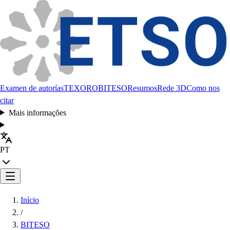
Examen de autorías
TEXORO
BITESO
Resumos
Rede 3D
Como nos
citar
Mais informações
PT
Início
/
BITESO