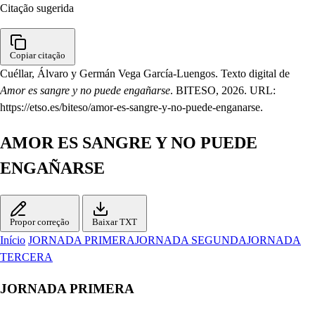
Citação sugerida
Copiar citação
Cuéllar, Álvaro y Germán Vega García-Luengos. Texto digital de
Amor es sangre y no puede engañarse
. BITESO, 2026. URL:
https://etso.es/biteso/amor-es-sangre-y-no-puede-enganarse.
AMOR ES SANGRE Y NO PUEDE
ENGAÑARSE
Propor correção
Baixar TXT
Início
JORNADA PRIMERA
JORNADA SEGUNDA
JORNADA
TERCERA
JORNADA PRIMERA