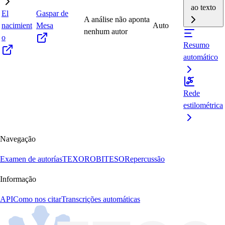
ao texto
El
Gaspar de
A análise não aponta
nacimient
Mesa
Auto
nenhum autor
o
Resumo
automático
Rede
estilométrica
Navegação
Examen de autorías
TEXORO
BITESO
Repercussão
Informação
API
Como nos citar
Transcrições automáticas