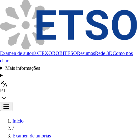
Examen de autorías
TEXORO
BITESO
Resumos
Rede 3D
Como nos
citar
Mais informações
PT
Início
/
Examen de autorías