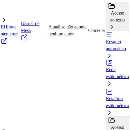
Acesso
ao texto
Gaspar de
El bruto
A análise não aponta
Mesa
Comedia
ateniense
nenhum autor
Resumo
automático
Rede
estilométrica
Relatório
estilométrico
Acesso