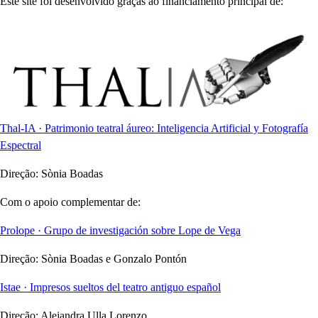
Este site foi desenvolvido graças ao financiamento principal de:
Thal-IA · Patrimonio teatral áureo: Inteligencia Artificial y Fotografía
Espectral
Direção:
Sònia Boadas
Com o apoio complementar de:
Prolope · Grupo de investigación sobre Lope de Vega
Direção:
Sònia Boadas e Gonzalo Pontón
Istae · Impresos sueltos del teatro antiguo español
Direção:
Alejandra Ulla Lorenzo