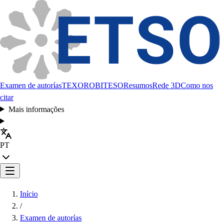
Examen de autorías
TEXORO
BITESO
Resumos
Rede 3D
Como nos
citar
Mais informações
PT
Início
/
Examen de autorías