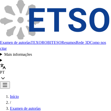
Examen de autorías
TEXORO
BITESO
Resumos
Rede 3D
Como nos
citar
Mais informações
PT
Início
/
Examen de autorías