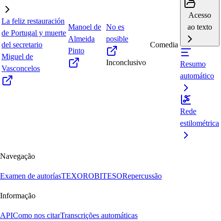
Acesso
La feliz restauración
Manoel de
No es
ao texto
de Portugal y muerte
Almeida
posible
del secretario
Comedia
Pinto
Miguel de
Inconclusivo
Resumo
Vasconcelos
automático
Rede
estilométrica
Navegação
Examen de autorías
TEXORO
BITESO
Repercussão
Informação
API
Como nos citar
Transcrições automáticas