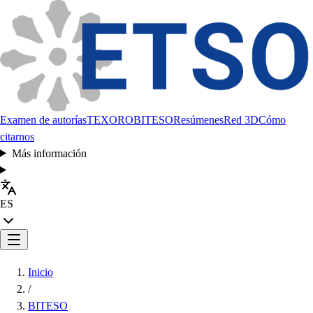
Examen de autorías
TEXORO
BITESO
Resúmenes
Red 3D
Cómo
citarnos
Más información
ES
Inicio
/
BITESO